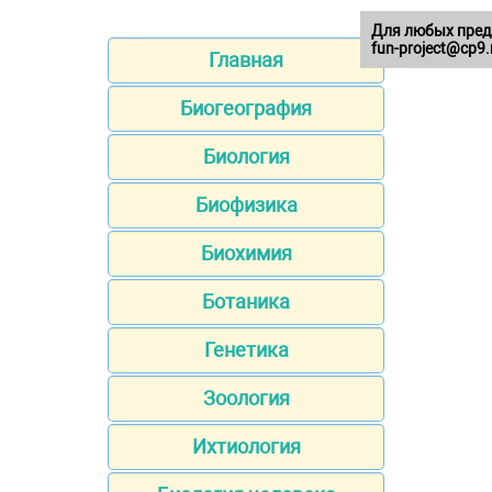
Для любых пред
fun-project@cp9.
Главная
Биогеография
Биология
Биофизика
Биохимия
Ботаника
Генетика
Зоология
Ихтиология