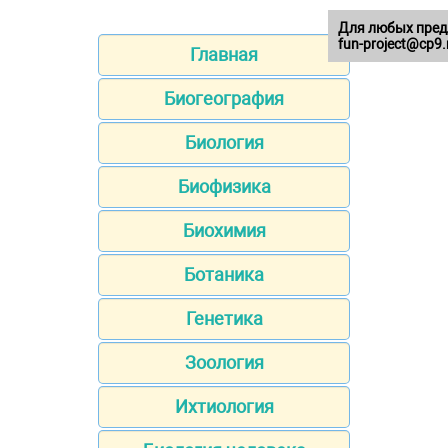
Для любых пред
fun-project@cp9.
Главная
Биогеография
Биология
Биофизика
Биохимия
Ботаника
Генетика
Зоология
Ихтиология