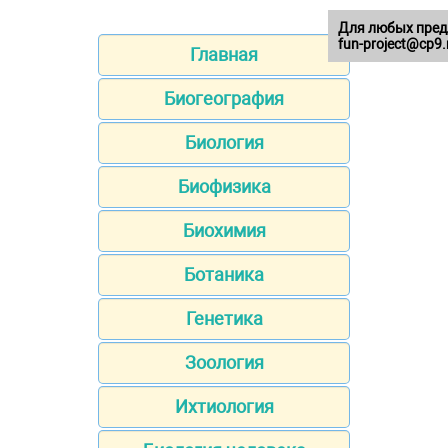
Для любых пред
fun-project@cp9.
Главная
Биогеография
Биология
Биофизика
Биохимия
Ботаника
Генетика
Зоология
Ихтиология