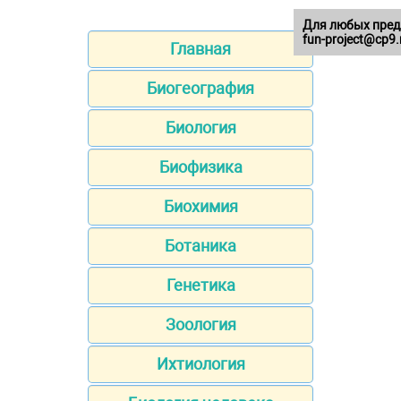
Для любых пред
fun-project@cp9.
Главная
Биогеография
Биология
Биофизика
Биохимия
Ботаника
Генетика
Зоология
Ихтиология