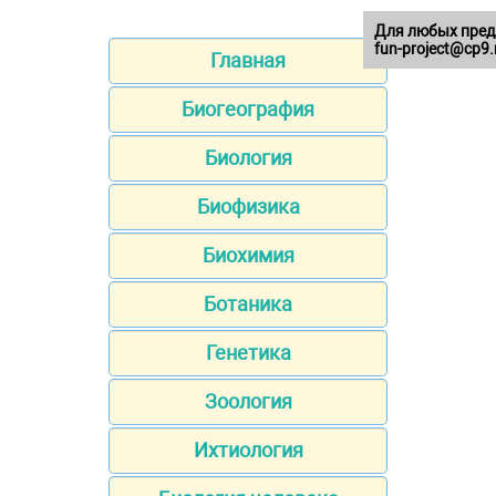
Для любых пред
fun-project@cp9.
Главная
Биогеография
Биология
Биофизика
Биохимия
Ботаника
Генетика
Зоология
Ихтиология