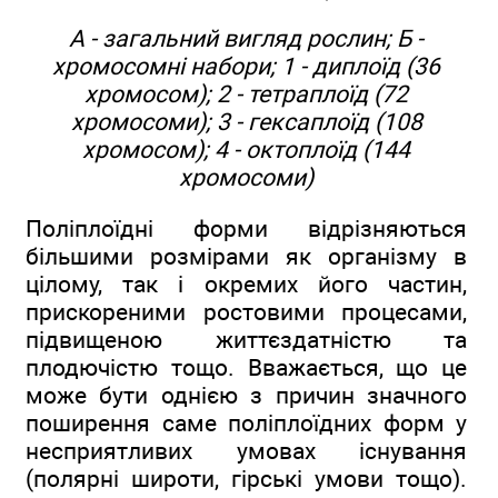
А - загальний вигляд рослин; Б -
хромосомні набори; 1 - диплоїд (36
хромосом); 2 - тетраплоїд (72
хромосоми); 3 - гексаплоїд (108
хромосом); 4 - октоплоїд (144
хромосоми)
Поліплоїдні форми відрізняються
більшими розмірами як організму в
цілому, так і окремих його частин,
прискореними ростовими процесами,
підвищеною життєздатністю та
плодючістю тощо. Вважається, що це
може бути однією з причин значного
поширення саме поліплоїдних форм у
несприятливих умовах існування
(полярні широти, гірські умови тощо).