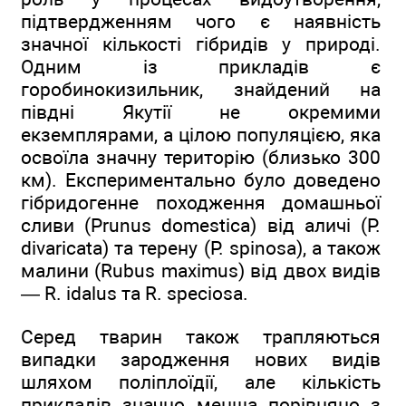
підтвердженням чого є наявність
значної кількості гібридів у природі.
Одним із прикладів є
горобинокизильник, знайдений на
півдні Якутії не окремими
екземплярами, а цілою популяцією, яка
освоїла значну територію (близько 300
км). Експериментально було доведено
гібридогенне походження домашньої
сливи (Prunus domestica) від аличі (Р.
divaricata) та терену (Р. spinosa), а також
малини (Rubus maximus) від двох видів
— R. idalus та R. speciosa.
Серед тварин також трапляються
випадки зародження нових видів
шляхом поліплоїдії, але кількість
прикладів значно менша порівняно з