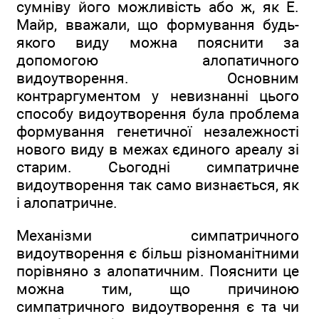
сумніву його можливість або ж, як Е.
Майр, вважали, що формування будь-
якого виду можна пояснити за
допомогою алопатичного
видоутворення. Основним
контраргументом у невизнанні цього
способу видоутворення була проблема
формування генетичної незалежності
нового виду в межах єдиного ареалу зі
старим. Сьогодні симпатричне
видоутворення так само визнається, як
і алопатричне.
Механізми симпатричного
видоутворення є більш різноманітними
порівняно з алопатичним. Пояснити це
можна тим, що причиною
симпатричного видоутворення є та чи