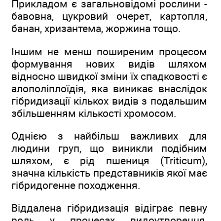
Прикладом є загальновідомі рослини -
бавовна, цукровий очерет, картопля,
банан, хризантема, жоржина тощо.
Іншим не менш поширеним процесом
формування нових видів шляхом
відносно швидкої зміни їх спадковості є
алополіплоїдія, яка виникає внаслідок
гібридизації кількох видів з подальшим
збільшенням кількості хромосом.
Однією з найбільш важливих для
людини груп, що виникли подібним
шляхом, є рід пшениця (Triticum),
значна кількість представників якої має
гібридогенне походження.
Віддалена гібридизація відіграє певну
роль у процесах видоутворення,