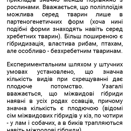
рослинами. Вважається, що поліплоїдія
можлива серед тварин лише в
партеногенетичних форм (хоча нині
подібні форми знаходять навіть серед
хребетних тварин). Більш поширеною є
гібридизація, властива рибам, птахам,
але особливо - безхребетним тваринам.
Експериментальним шляхом у штучних
умовах установлено, що значна
кількість видів при схрещуванні дає
плодюче потомство. Узагалі
вважається, що міжвидові гібриди
наявні в усіх родах ссавців, причому
значна кількість є плодючою (відомі
сім міжвидових гібридів у кіз, по чотири
- у лам і собачих, а в биків трапляються
навіть міжродові гібриди).