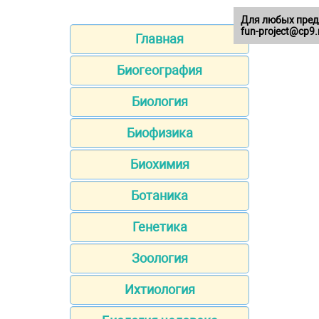
Для любых пред
fun-project@cp9.
Главная
Биогеография
Биология
Биофизика
Биохимия
Ботаника
Генетика
Зоология
Ихтиология