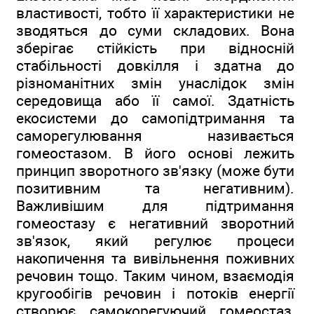
властивості, тобто її характеристики не
зводяться до суми складових. Вона
зберігає стійкість при відносній
стабільності довкілля і здатна до
різноманітних змін унаслідок змін
середовища або її самої. Здатність
екосистеми до самопідтримання та
саморегулювання називається
гомеостазом. В його основі лежить
принцип зворотного зв'язку (може бути
позитивним та негативним).
Важливішим для підтримання
гомеостазу є негативний зворотний
зв'язок, який регулює процеси
накопичення та вивільнення поживних
речовин тощо. Таким чином, взаємодія
кругообігів речовин і потоків енергії
створює самокорегуючий гомеостаз,