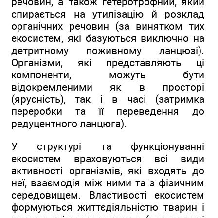
речовин, а також гетеротрофний, який
спирається на утилізацію й розклад
органічних речовин (за винятком тих
екосистем, які базуються виключно на
детритному поживному ланцюзі).
Організми, які представляють ці
компоненти, можуть бути
відокремленими як в просторі
(ярусність), так і в часі (затримка
переробки та її переведення до
редуцентного ланцюга).
У структурі та функціонуванні
екосистем враховуються всі види
активності організмів, які входять до
неї, взаємодія між ними та з фізичним
середовищем. Властивості екосистем
формуються життєдіяльністю тварин і