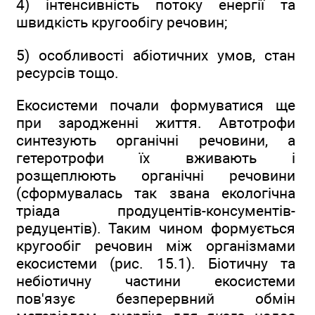
4) інтенсивність потоку енергії та
швидкість кругообігу речовин;
5) особливості абіотичних умов, стан
ресурсів тощо.
Екосистеми почали формуватися ще
при зародженні життя. Автотрофи
синтезують органічні речовини, а
гетеротрофи їх вживають і
розщеплюють органічні речовини
(сформувалась так звана екологічна
тріада продуцентів-консументів-
редуцентів). Таким чином формується
кругообіг речовин між організмами
екосистеми (рис. 15.1). Біотичну та
небіотичну частини екосистеми
пов'язує безперервний обмін