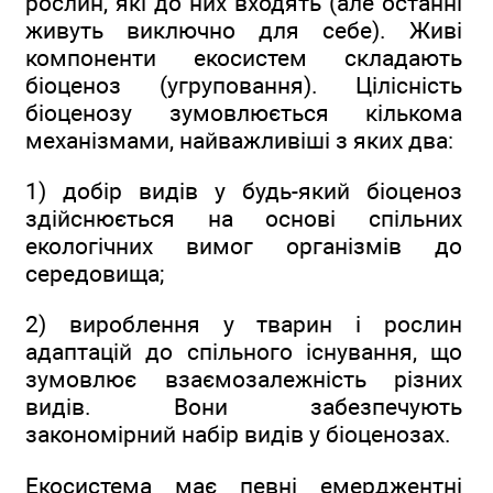
рослин, які до них входять (але останні
живуть виключно для себе). Живі
компоненти екосистем складають
біоценоз (угруповання). Цілісність
біоценозу зумовлюється кількома
механізмами, найважливіші з яких два:
1) добір видів у будь-який біоценоз
здійснюється на основі спільних
екологічних вимог організмів до
середовища;
2) вироблення у тварин і рослин
адаптацій до спільного існування, що
зумовлює взаємозалежність різних
видів. Вони забезпечують
закономірний набір видів у біоценозах.
Екосистема має певні емерджентні