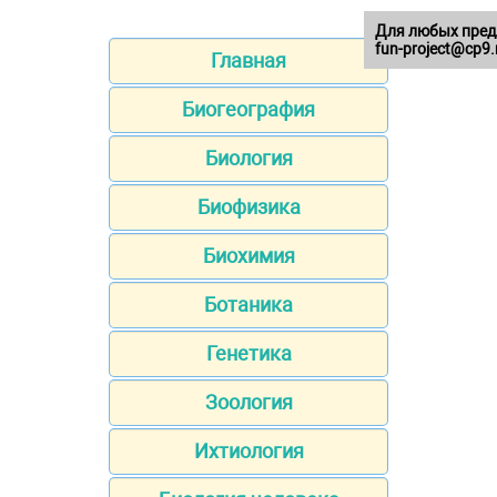
Для любых пред
fun-project@cp9.
Главная
Биогеография
Биология
Биофизика
Биохимия
Ботаника
Генетика
Зоология
Ихтиология