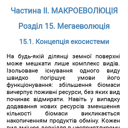
Частина ІІ. МАКРОЕВОЛЮЦІЯ
Розділ 15. Мегаеволюція
15.1. Концепція екосистеми
На будь-якій ділянці земної поверхні
може мешкати лише комплекс видів.
Ізольоване існування одного виду
швидко погіршує умови його
функціонування: збільшення біомаси
вичерпує поживні ресурси, без яких вид
починає відмирати. Навіть у випадку
додавання нових ресурсів зменшення
кількості біомаси викликається
накопиченням продуктів обміну. Кожен
вид змінює довкілля в несприятливому