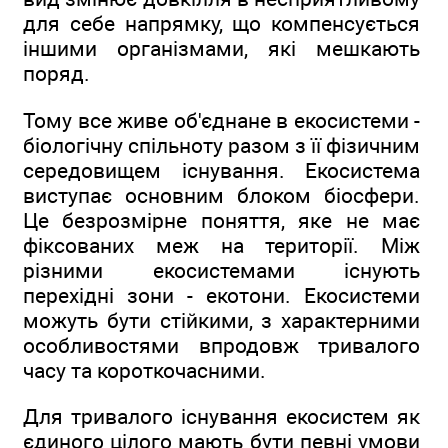
для себе напрямку, що компенсується
іншими організмами, які мешкають
поряд.
Тому все живе об'єднане в екосистеми -
біологічну спільноту разом з її фізичним
середовищем існування. Екосистема
виступає основним блоком біосфери.
Це безрозмірне поняття, яке не має
фіксованих меж на території. Між
різними екосистемами існують
перехідні зони - екотони. Екосистеми
можуть бути стійкими, з характерними
особливостями впродовж тривалого
часу та короткочасними.
Для тривалого існування екосистем як
єдиного цілого мають бути певні умови