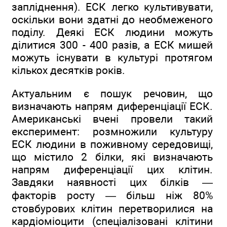
запліднення). ЕСК легко культивувати,
оскільки вони здатні до необмеженого
поділу. Деякі ЕСК людини можуть
ділитися 300 - 400 разів, а ЕСК мишей
можуть існувати в культурі протягом
кількох десятків років.
Актуальним є пошук речовин, що
визначають напрям диференціації ЕСК.
Американські вчені провели такий
експеримент: розмножили культуру
ЕСК людини в поживному середовищі,
що містило 2 білки, які визначають
напрям диференціації цих клітин.
Завдяки наявності цих білків —
факторів росту — більш ніж 80%
стовбурових клітин перетворилися на
кардіоміоцити (спеціалізовані клітини