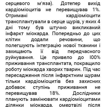
серцевого м’яза). Дотепер вихід
кардіоміоцитів не перевищував 1%.
Отримані кардіоміоцити
трансплантували в серце щурів, у яких 4
дні тому був штучно викликаний
інфаркт міокарда. Попередньо до цих
клітин додали речовини, що
полегшують інтеграцію нової тканини і
захищають її від передчасного
руйнування. Це привело до І00%
приживання трансплантата, покращило
роботу міокарда хворих тварин. Під час
пересадження після інфарктним щурам
тільки кардіоміоцитів без захисних
добавок ступінь приживання не
перевищував 18%. Дослідники
планують замінювати кардіоміоцитами
ділянки міокарда, омертвілі після