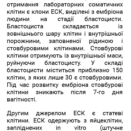
отримання лабораторних соматичних
клітин є клони ЕСК, виділені з ембріона
людини на стадії бластоцисти.
Бластоциста складається із
зовнішнього шару клітин і внутрішньої
порожнини, заповненої рідиною і
стовбуровими клітинами. Стовбурові
клітини отримують із внутрішньої маси,
руйнуючи бластоцисту. У складі
бластоцисти міститься приблизно 150
клітин, з яких лише 30 є стовбуровими.
Під час розвитку ембріона стовбурові
клітини зникають після 7-го дня
вагітності.
Другим джерелом ЕСК є статеві
клітини. ЕСК одержують з яйцеклітин,
запліднених in vitro (штучне