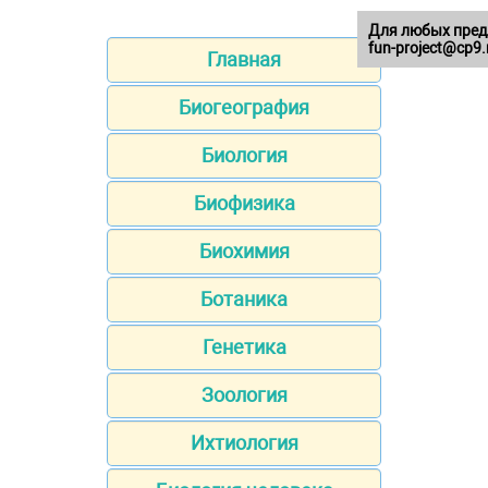
Для любых пред
fun-project@cp9.
Главная
Биогеография
Биология
Биофизика
Биохимия
Ботаника
Генетика
Зоология
Ихтиология