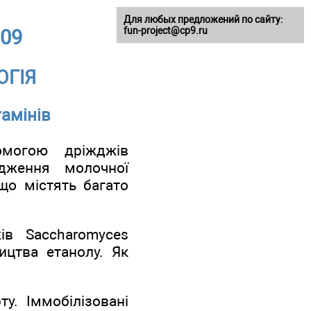
Для любых предложений по сайту:
fun-project@cp9.ru
009
ОГІЯ
тамінів
омогою дріжджів
одження молочної
 що містять багато
ів Saccharomyces
ицтва етанолу. Як
у. Іммобілізовані