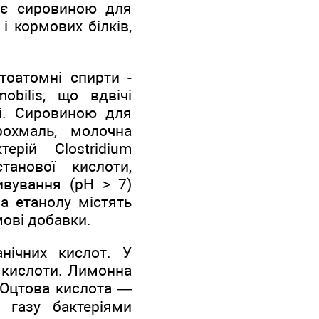
л є сировиною для
і кормових білків,
атоатомні спирти -
obilis, що вдвічі
і. Сировиною для
рохмаль, молочна
рій Clostridium
танової кислоти,
ивування (pH > 7)
ва етанолу містять
мові добавки.
нічних кислот. У
у кислоти. Лимонна
. Оцтова кислота —
о газу бактеріями