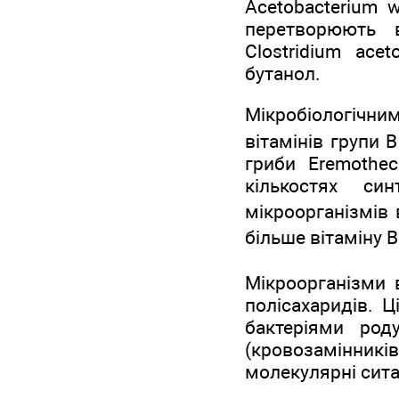
Acetobacterium wo
перетворюють в
Clostridium ace
бутанол.
Мікробіологічни
вітамінів групи 
гриби Eremothec
кількостях си
мікроорганізмів 
більше вітаміну В
Мікроорганізми 
полісахаридів. 
бактеріями род
(кровозамінник
молекулярні сита