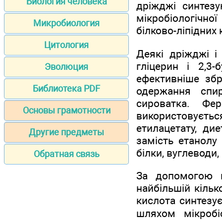
Биология человека
дріжджі синтезу
мікробіологічної
Микробиология
білково-ліпідних
Цитология
Деякі дріжджі і
гліцерин і 2,3-
Эволюция
ефективніше зб
Библиотека PDF
одержання спир
сироватка. Фе
Основы грамотности
використовуєть
етилацетату, ди
Другие предметы
замість етанолу
білки, вуглеводи
Обратная связь
За допомогою м
найбільшій кіль
кислота синтезує
шляхом мікробіо