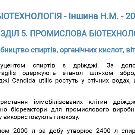
ІОТЕХНОЛОГІЯ - Іншина Н.М. - 2
ЗДІЛ 5. ПРОМИСЛОВА БІОТЕХНОЛ
бництво спиртів, органічних кислот, ві
уцентом спиртів є дріжджі. За доп
fragilis одержують етанол шляхом збр
жі Candida utilis ростуть у стічних водах,
ристання іммобілізованих клітин дріждж
рено біореактори для промислового виробн
у використовують глюкозу.
мом 2000 л за добу утворює 2400 л спирт