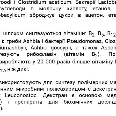
odi і Clostridium aceticum. Бактерії Lactoba
углеводи в молочну кислоту, етанол, 
tobacylicum зброджує цукри в ацетон, ета
м шляхом синтезуються вітаміни: В
, В
, В
2
5
12
В є гриби Ashbia і бактерії Pseudomonas, Clo
iumashbyii, Ashbia gossypii, a також Asco
нтезують рибофлавін (вітамін В
). Пр
2
виробляють у 20 000 разів більше вітаміну 
, ніж дикі.
12
використовують для синтезу полімерних мат
Цінним мікробним полісахаридом є декстран
у Leuconostoc. Декстран є основою мед
ів) і препаратів для біохімічних дослід
).