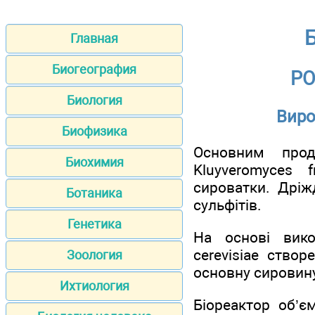
Б
Главная
Биогеография
РО
Биология
Виро
Биофизика
Основним прод
Биохимия
Kluyveromyces 
сироватки. Дріжд
Ботаника
сульфітів.
Генетика
На основі вико
cerevisiae ство
Зоология
основну сировин
Ихтиология
Біореактор об’є