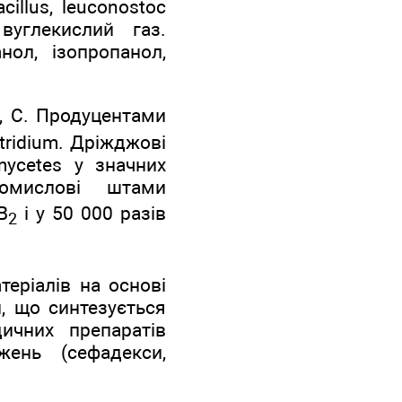
cillus, leuconostoc
вуглекислий газ.
нол, ізопропанол,
, С. Продуцентами
stridium. Дріжджові
mycetes у значних
омислові штами
В
і у 50 000 разів
2
еріалів на основі
, що синтезується
ичних препаратів
жень (сефадекси,