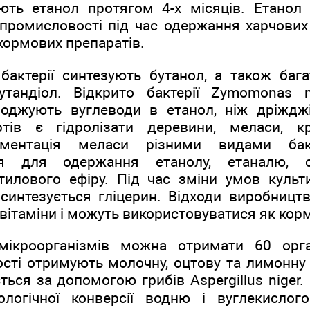
ють етанол протягом 4-х місяців. Етано
 промисловості під час одержання харчових 
 кормових препаратів.
 бактерії синтезують бутанол, а також баг
бутандіол. Відкрито бактерії Zymomonas m
роджують вуглеводи в етанол, ніж дріждж
тів є гідролізати деревини, меласи, к
рментація меласи різними видами бакте
ся для одержання етанолу, етаналю, с
етилового ефіру. Під час зміни умов культ
 синтезується гліцерин. Відходи виробницт
, вітаміни і можуть використовуватися як кор
ікроорганізмів можна отримати 60 орга
кості отримують молочну, оцтову та лимонн
ться за допомогою грибів Aspergillus niger
логічної конверсії водню і вуглекислог