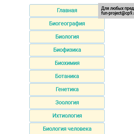
Для любых пред
Главная
fun-project@cp9.
Биогеография
Биология
Биофизика
Биохимия
Ботаника
Генетика
Зоология
Ихтиология
Биология человека