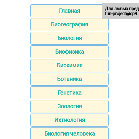
Для любых пред
Главная
fun-project@cp9.
Биогеография
Биология
Биофизика
Биохимия
Ботаника
Генетика
Зоология
Ихтиология
Биология человека