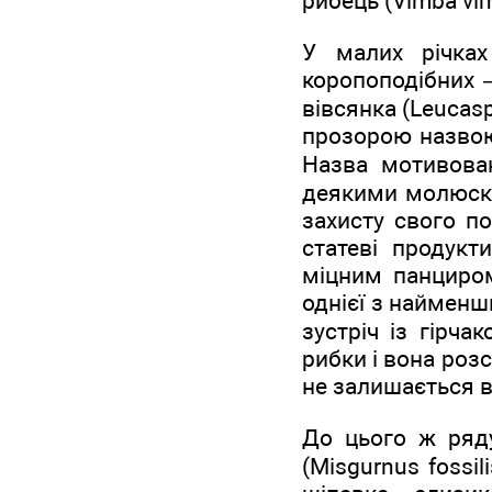
рибець (Vimba vi
У малих річках
коропоподібних —
вівсянка (Leucasp
прозорою назвою 
Назва мотивован
деякими молюска
захисту свого по
статеві продукт
міцним панциром
однієї з наймен
зустріч із гірч
рибки і вона роз
не залишається в
До цього ж ряду
(Misgurnus fossil