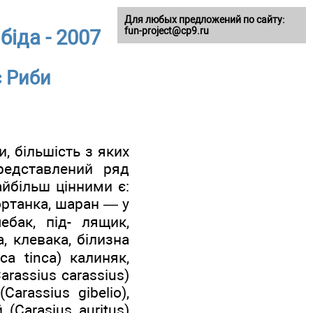
Для любых предложений по сайту:
fun-project@cp9.ru
біда - 2007
с Риби
, більшість з яких
редставлений ряд
айбільш цінними є:
чортанка, шаран — у
ебак, під- лящик,
а, клевака, білизна
ca tinca) калиняк,
rassius carassius)
arassius gibelio),
(Carasius auritus)