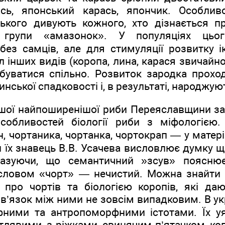
ась, японський карась, япончик. Особлив
ького дивують кожного, хто дізнається п
и групи «амазонок». У популяціях цьо
ез самців, але для стимуляції розвитку і
 інших видів (коропа, лина, карася звичайног
буватися спільно. Розвиток зародка прохо
нської спадковості і, в результаті, народжу
ншої найпоширенішої риби Переяславщини за
собливостей біології риби з міфологією
, чортаника, чортанка, чортокрап — у матер
 їх знавець В.В. Усачева висловлює думку щ
казуючи, що семантичний »зсув» поясню
 словом «чорт» — нечистий. Можна знайти д
про чортів та біологією коропів, які даю
’язок між ними не зовсім випадковим. В укр
ними та антропоморфними істотами. Їх у
лявими, з ріжками, свинячим п’ятачком, ко