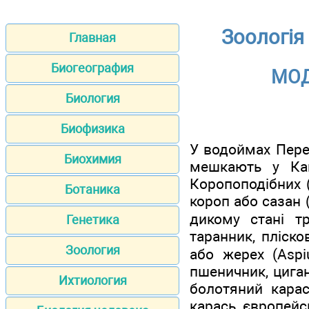
Зоологія 
Главная
Биогеография
МОД
Биология
Биофизика
У водоймах Перея
Биохимия
мешкають у Кан
Коропоподібних (
Ботаника
короп або сазан (
дикому стані тр
Генетика
таранник, пліско
Зоология
або жерех (Aspiu
пшеничник, циган
Ихтиология
болотяний карась
карась європейсь