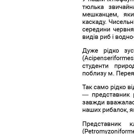
тюлька звичайна
мешканцем, яки
каскаду. Чисельн
середини червня
видів риб і водно
Дуже рідко зус
(Acipenseriformes
студенти природ
поблизу м. Перея
Так само рідко ві
— представник р
завжди вважалас
наших рибалок, я
Представник кл
(Petromyzonifor