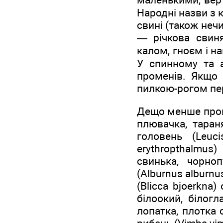
Народні назви з 
свині (також неч
— річкова свиня
калом, гноєм і н
У спинному та 
променів. Якщо 
пилкою-рогом пер
Дещо менше проми
плювачка, тараня
головень (Leuci
erythropthalmus
свинька, чорноп
(Alburnus alburn
(Blicca bjoerkna
білоокий, білогл
лопатка, плотка 