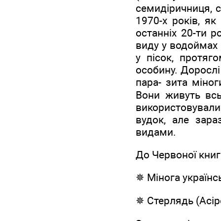
семидіричниця, с
1970-х років, як
останніх 20-ти р
виду у водоймах
у пісок, протяг
особину. Дорослі 
пара- зита міног
Вони живуть всьо
використовували
вудок, але зара
видами.
До Червоної книг
✵ Мінога українськ
✵ Стерлядь (Acipe