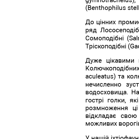
(Benthophilus stel
До цінних промис
ряд Лососеподібн
Сомоподібні (Sal
Тріскоподібні (Ga
Дуже цікавими 
Колючкоподібних
aculeatus) та кол
нечисленно зуст
водосховища. На
гострі голки, я
розмноження ці 
відкладає свою 
можливих ворогі
У нашій іхтіофау