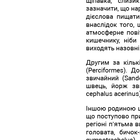
щіпавка, слизик
зазначити, що на
дієслова пищати
внаслідок того,
атмосферне пові
кишечнику, ніби
виходять назовні
Другим за кільк
(Perciformes). Д
звичайний (Sander
швець, йорж зви
cephalus acerinus
Іншою родиною ць
що поступово при
регіоні п’ятьма в
головата, бичок
gymnotrachelus),