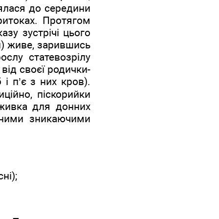
лялася до середини
притоках. Протягом
азу зустрічі цього
и) живе, зарившись
ослу статевозрілу
 від своєї родички-
і п’є з них кров).
иційно, піскорийки
аживка для донних
існими зникаючими
ні);