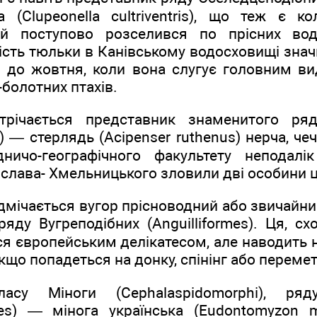
 (Clupeonella cultriventris), що теж є 
й поступово розселився по прісних вод
ість тюльки в Канівському водосховищі знач
 до жовтня, коли вона слугує головним ви
-болотних птахів.
трічається представник знаменитого ряд
) — стерлядь (Acipenser ruthenus) нерча, чеч
ничо-географічного факультету неподалік
слава- Хмельницького зловили дві особини ц
дмічається вугор прісноводний або звичайний 
яду Вугреподібних (Anguilliformes). Ця, с
я європейським делікатесом, але наводить 
кщо попадеться на донку, спінінг або перемет
асу Міноги (Cephalaspidomorphi), ряд
mes) — мінога українська (Eudontomyzon ma