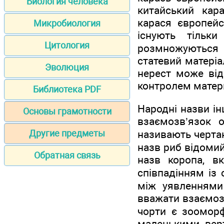
Биология человека
китайський кар
карася європейс
Микробиология
існують тільк
Цитология
розмножуються б
статевий матеріал
Эволюция
нерест може від
контролем матери
Библиотека PDF
Народні назви і
Основы грамотности
взаємозв’язок о
називають чертан
Другие предметы
назв риб відомий
Обратная связь
назв коропа, в
співпадінням із
між уявленнями 
вважати взаємозв
чорти є зооморф
маленькими, верт