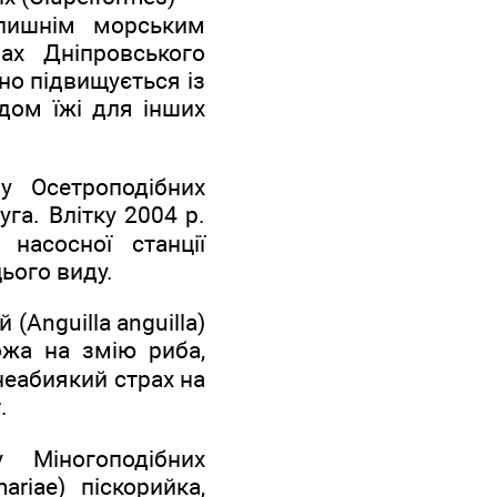
колишнім морським
ах Дніпровського
но підвищується із
дом їжі для інших
у Осетроподібних
уга. Влітку 2004 р.
 насосної станції
ього виду.
(Anguilla anguilla)
хожа на змію риба,
неабиякий страх на
.
у Міногоподібних
riae) піскорийка,