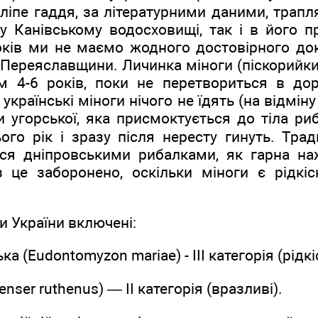
ліпе гаддя, за літературними даними, трап
 у Канівському водосховищі, так і в його 
оків ми не маємо жодного достовірного док
 Переяславщини. Личинка міноги (піскорийк
ом 4-6 років, поки не перетвориться в дор
українські міноги нічого не їдять (на відміну
и угорської, яка присмоктується до тіла риб 
го рік і зразу після нересту гинуть. Трад
ся дніпровськими рибалками, як гарна н
з це заборонено, оскільки міноги є рідк
и України включені:
а (Eudontomyzon mariae) - ІІІ категорія (рідкіс
nser ruthenus) — ІІ категорія (вразливі).