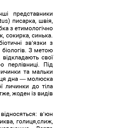
нші представники
us) писарка, швія,
ибка з етимологічно
, сокирка, синька.
іотичні зв’язки з
біологів. З метою
а відкладають свої
о перлівниці. Під
личинки та мальки
нця дна — молюска
ої личинки до тіла
тже, жоден із видів
 відносяться: в’юн
сиква, голиця,слиж,