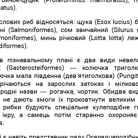
latus).
лових риб відносяться: щука (Esox lucius) 
і (Salmoniformes), сом звичайний (Silurus
moniformes), минь річковий (Lotta lotta) 
diformes).
в пізнавальному плані є два види невел
 (Gasterosteiformes) — колючка триголк
ючка мала південна (дев’ятиголкова) (Pungitiu
річаються на зарослих затоках і мілков
родні назви — рогачка, чортик. Обидва ви
кі не дають змоги їх проковтнути великим
рибки будують спеціальне кулеподібне г
ікру, а самець потім старанно охороняє
в.
ні є навіть представник ряду Оселедцеподібни