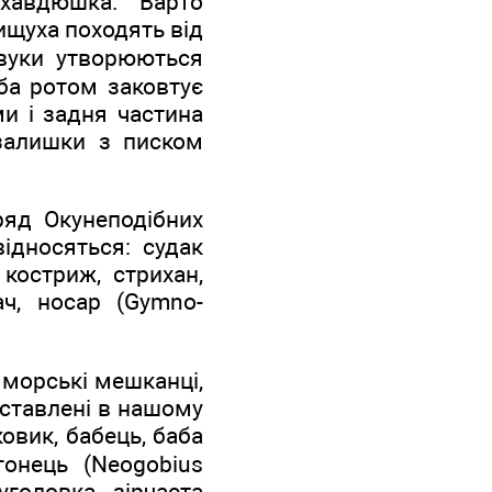
, хавдюшка. Варто
пищуха походять від
Звуки утворюються
ба ротом заковтує
и і задня частина
 залишки з писком
ряд Окунеподібних
відносяться: судак
) костриж, стрихан,
ач, носар (Gymno-
 морські мешканці,
дставлені в нашому
ковик, бабець, баба
гонець (Neogobius
пуголовка зірчаста