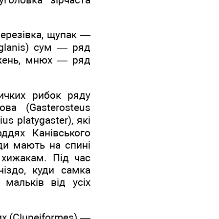
березівка, щупак —
 glanis) сум — ряд
лежень, мнюх — ряд
ичких рибок ряду
ова (Gasterosteus
s platygaster), які
оддях Канівського
ди мають на спині
 хижакам. Під час
ніздо, куди самка
 мальків від усіх
х (Clupeiformes) —