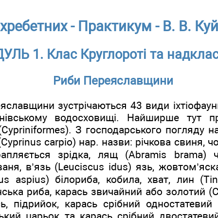
хребетних - Практикум - B. В. Куй
УЛЬ 1. Клас Круглороті та надкла
Риби Переяславщини
славщини зустрічаються 43 види іхтіофауни
івському водосховищі. Найширше тут п
Cypriniformes). З господарського погляду н
Cyprinus carpio) нар. назви: річкова свиня, 
апляється зрідка, лящ (Abramis brama) ч
ваня, в’язь (Leuciscus idus) язь, жовтом’яск
s aspius) білориба, кобила, хват, лин (Tin
ська риба, карась звичайний або золотий (Ca
, підрийок, карась срібний одностатевий (C
кий царьок та карась срібний двостатевий 