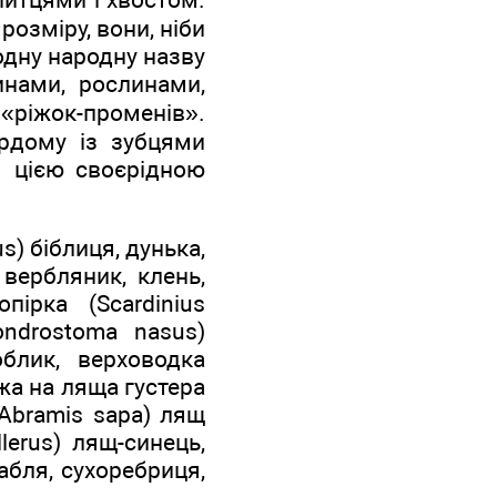
озміру, вони, ніби
 одну народну назву
инами, рослинами,
 «ріжок-променів».
рдому із зубцями
я цією своєрідною
s) біблиця, дунька,
 вербляник, клень,
пірка (Scardinius
ondrostoma nasus)
облик, верховодка
ожа на ляща густера
(Abramis sapa) лящ
lerus) лящ-синець,
шабля, сухоребриця,