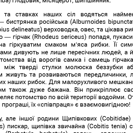
mba) глодовик, місяцерот, шипшинник.
 та ставках наших сіл водяться найме
 бистрянка російська (Alburnoides bipunctat
ius delineatus) верховодка, овес, та цікава р
— гірчак (Rhodeus sericeus) попадя, пукасик
а гіркуватим смаком м’яса рибки. Її симб
ми дивують не лише пересічних людей, а й 
томства від ворогів самка і самець гірчак
и між тверді стулки молюска беззубки аб
 живуть та розвиваються передличинки, 
ших наших рибок. Для малорухливого мешка
аком також дуже бажана. Він прикріплює св
селяє потомство по всій території водойми. О
 програші, їх «співпраця» є взаємовигідною!
, але іншої родини Щипівкових (Cobitidae)
is) пискар, щипівка звичайна (Cobitis tenia) 