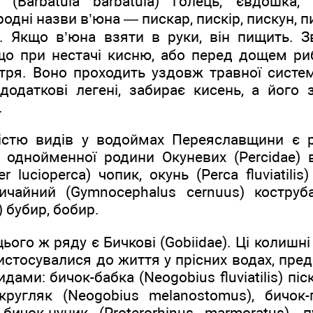
 (Barbatula barbatula) голець, євдошка
родні назви в’юна — пискар, пискір, пискун, 
. Якщо в’юна взяти в руки, він пищить. 
 що при нестачі кисню, або перед дощем ри
тря. Воно проходить уздовж травної систем
 додаткові легені, забирає кисень, а його
.
істю видів у водоймах Переяславщини є 
о однойменної родини Окуневих (Percidae) 
 lucioperca) чопик, окунь (Perca fluviatilis
чайний (Gymnocephalus cernuus) коструб
) бубир, бобир.
ого ж ряду є Бичкові (Gobiidae). Ці колишні
стосувалися до життя у прісних водах, пре
идами: бичок-бабка (Neogobius fluviatilis) піс
-кругляк (Neogobius melanostomus), бичок-
 бичок-цуцик (Proterorhinus marmoratus), 