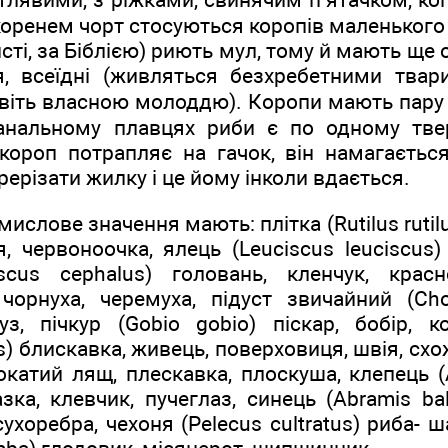
коренем чорт стосуються коропів маленького р
исті, за Біблією) риють мул, тому й мають ще
, всеїдні (живляться безхребетними твар
авіть власною молоддю). Коропи мають пару
анальному плавцях риби є по одному тве
короп потрапляє на гачок, він намагаєтьс
ерізати жилку і це йому інколи вдається.
слове значення мають: плітка (Rutilus rutilu
, червоноочка, ялець (Leuciscus leuciscus)
scus cephalus) головань, кленчук, красно
) чорнуха, черемуха, підуст звичайний (Ch
уз, пічкур (Gobio gobio) піскар, бобір, к
us) блискавка, живець, поверховиця, швія, сх
) окатий лящ, плескавка, плоскуша, клепець 
азка, клевчик, пучеглаз, синець (Abramis bal
сухоребра, чехоня (Pelecus cultratus) риба- 