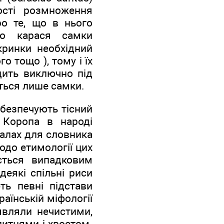
ості розмноження
ро те, що в нього
го карася самки
кринки необхідний
о тощо ), тому і їх
дить виключно під
ються лише самки.
безпечують тісний
. Коропа в народі
іалах для словника
одо етимології цих
ється випадковим
еякі спільні риси
ть певні підстави
аїнській міфології
являли нечистими,
питцями і хвостом.