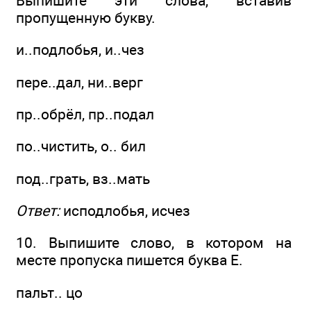
Выпишите эти слова, вставив
пропущенную букву.
и..подлобья, и..чез
пере..дал, ни..верг
пр..обрёл, пр..подал
по..чистить, о.. бил
под..грать, вз..мать
Ответ:
исподлобья, исчез
10. Выпишите слово, в котором на
месте пропуска пишется буква Е.
пальт.. цо