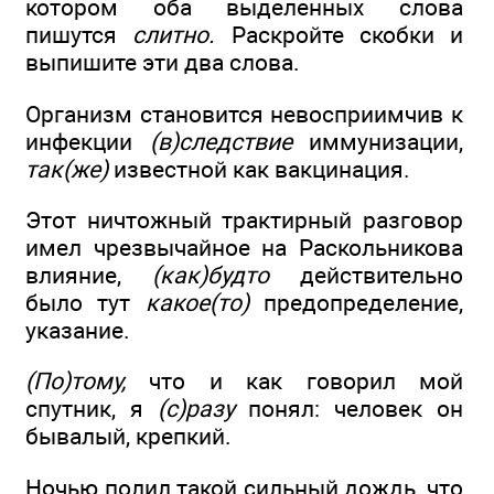
котором оба выделенных слова
пишутся
слитно.
Раскройте скобки и
выпишите эти два слова.
Организм становится невосприимчив к
инфекции
(в)следствие
иммунизации,
так(же)
известной как вакцинация.
Этот ничтожный трактирный разговор
имел чрезвычайное на Раскольникова
влияние,
(как)будто
действительно
было тут
какое(то)
предопределение,
указание.
(По)тому,
что и как говорил мой
спутник, я
(с)разу
понял: человек он
бывалый, крепкий.
Ночью полил такой сильный дождь, что