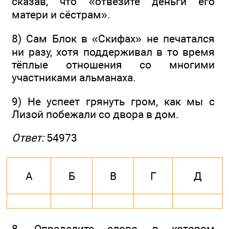
сказав, что «отвезите деньги его
матери и сёстрам».
8) Сам Блок в «Скифах» не печатался
ни разу, хотя поддерживал в то время
тёплые отношения со многими
участниками альманаха.
9) Не успеет грянуть гром, как мы с
Лизой побежали со двора в дом.
Ответ:
54973
А
Б
В
Г
Д
8. Определите слово, в котором