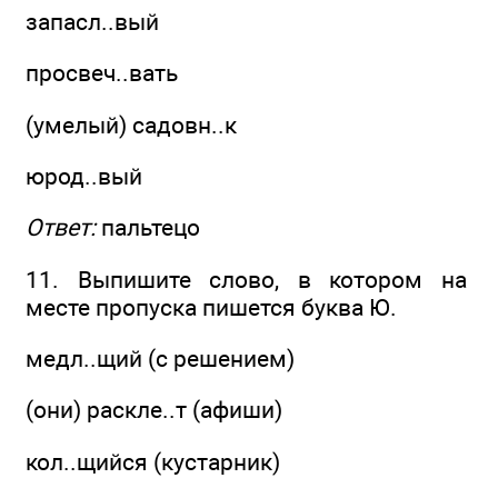
запасл..вый
просвеч..вать
(умелый) садовн..к
юрод..вый
Ответ:
пальтецо
11. Выпишите слово, в котором на
месте пропуска пишется буква Ю.
медл..щий (с решением)
(они) раскле..т (афиши)
кол..щийся (кустарник)