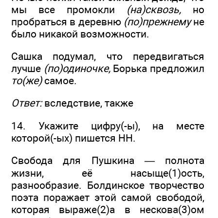
мы все промокли
(на)сквозь,
но
пробраться в деревню
(по)прежнему
не
было никакой возможности.
Сашка подумал, что передвигаться
лучше
(по)одиночке,
Борька предложил
то(же)
самое.
Ответ:
вследствие, также
14. Укажите цифру(-ы), на месте
которой(-ых) пишется НН.
Свобода для Пушкина — полнота
жизни, её насыще(1)ость,
разнообразие. Болдинское творчество
поэта поражает этой самой свободой,
которая выраже(2)а в нескова(3)ом