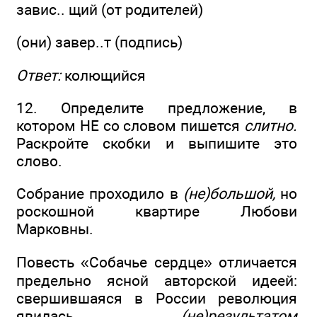
завис.. щий (от родителей)
(они) завер..т (подпись)
Ответ:
колющийся
12. Определите предложение, в
котором НЕ со словом пишется
слитно.
Раскройте скобки и выпишите это
слово.
Собрание проходило в
(не)большой,
но
роскошной квартире Любови
Марковны.
Повесть «Собачье сердце» отличается
предельно ясной авторской идеей:
свершившаяся в России революция
явилась
(не)результатом