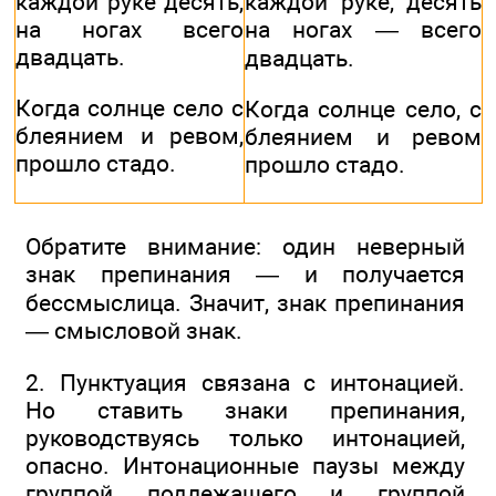
каждой руке десять,
каждой руке, десять
на ногах всего
на ногах — всего
двадцать.
двадцать.
Когда солнце село с
Когда солнце село, с
блеянием и ревом,
блеянием и ревом
прошло стадо.
прошло стадо.
Обратите внимание: один неверный
знак препинания — и получается
бессмыслица. Значит, знак препинания
— смысловой знак.
2. Пунктуация связана с интонацией.
Но ставить знаки препинания,
руководствуясь только интонацией,
опасно. Интонационные паузы между
группой подлежащего и группой