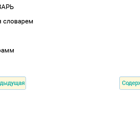
ВАРЬ
я словарем
рамм
дыдущая
Содер