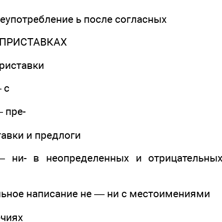
неупотребление ь после согласных
 ПРИСТАВКАХ
риставки
 с
 пре-
тавки и предлоги
— ни- в неопределенных и отрицательны
льное написание не — ни с местоимениями
ечиях