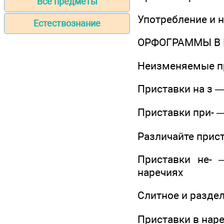
Все предметы
Употребление и 
Естествознание
ОРФОГРАММЫ В
Неизменяемые п
Приставки на з —
Приставки при- —
Различайте прис
Приставки не- 
наречиях
Слитное и разде
Приставки в нар