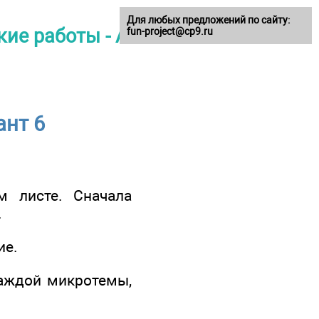
Для любых предложений по сайту:
ие работы - А.
fun-project@cp9.ru
ант 6
м листе. Сначала
.
ие.
каждой микротемы,