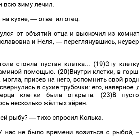
 всю зиму лечил.
 на кухне, — ответил отец.
нулся от объятий отца и выскочил из комна
иславовна и Неля, — переглянувшись, неуве
толе стояла пустая клетка... (19)Эту клет
аминой помощью. (20)Внутри клетки, в горш
а могла, присев на него, вспомнить свой родн
 свернулись в сухие трубочки: его, наверное,
верца клетки была открыта. (23)В пус
ось несколько жёлтых зёрен.
ей рыбу? — тихо спросил Колька.
6)У нас не было времени возиться с рыбой,