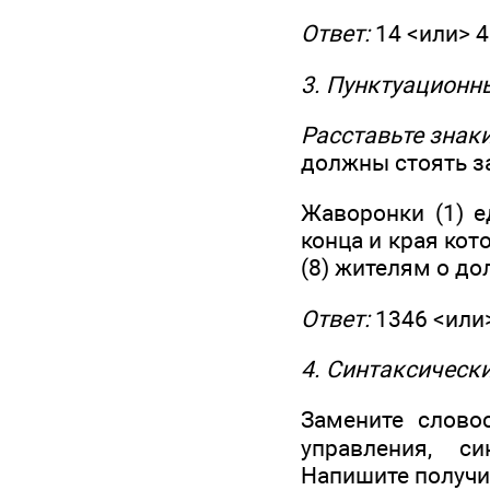
Ответ:
14 <или> 4
3. Пунктуационн
Расставьте знак
должны стоять з
Жаворонки (1) е
конца и края кот
(8) жителям о д
Ответ:
1346 <или>
4. Синтаксически
Замените слово
управления, 
Напишите получи