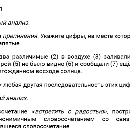
1
ый анализ.
и препинания.
Укажите цифры, на месте кото
апятые.
два различимые (2) в воздухе (3) заливали
орой (5) не было видно (6) и сообщали (7) е
олгожданном восходе солнца.
 любая другая последовательность этих ци
й анализ.
сочетание
«встретить с радостью»,
постро
синонимичным словосочетанием со св
вшееся словосочетание.