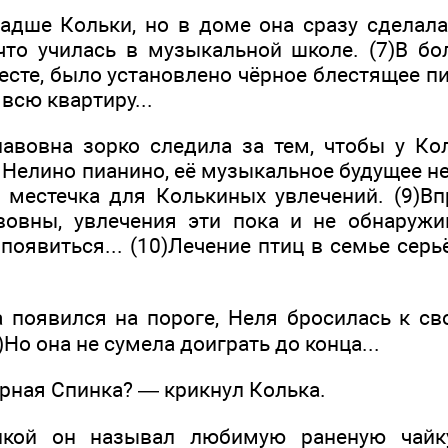
адше Кольки, но в доме она сразу сделала
что училась в музыкальной школе. (7)В бо
сте, было установлено чёрное блестящее пи
всю квартиру...
лавовна зорко следила за тем, чтобы у Ко
 Нелино пианино, её музыкальное будущее н
 местечка для Колькиных увлечений. (9)В
овны, увлечения эти пока и не обнаружи
 появиться... (10)Лечение птиц в семье се
а появился на пороге, Неля бросилась к с
)Но она не сумела доиграть до конца...
ёрная Спинка? — крикнул Колька.
нкой он называл любимую раненую чайк