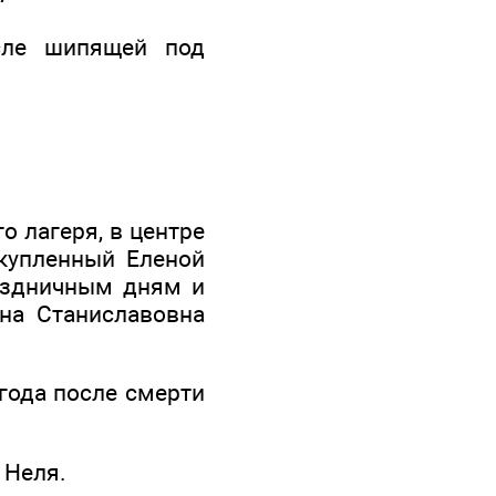
сле шипящей под
о лагеря, в центре
 купленный Еленой
раздничным дням и
ена Станиславовна
 года после смерти
 Неля.