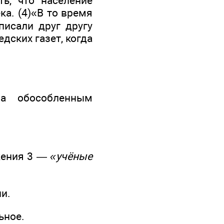
ь, что население
ка. (4)«В то время
писали друг другу
дских газет, когда
на обособленным
жения 3 —
«учёные
и.
ьное.