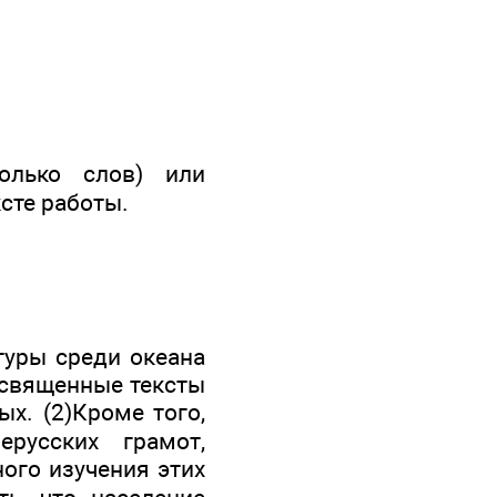
олько слов) или
ксте работы.
туры среди океана
 священные тексты
х. (2)Кроме того,
русских грамот,
ного изучения этих