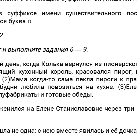
 суффиксе имени существительного по
ся буква
о.
2
 и выполните задания 6 — 9.
й день, когда Колька вернулся из пионерског
оящий кухонный король, красовался пирог,
 (2)Мама когда-то сама пекла пироги к п
удни любила повозиться на кухне. (3)Ел
луфабрикаты и готовые обеды.
 женился на Елене Станиславовне через три
шла не одна: с нею вместе явилась и её дочка