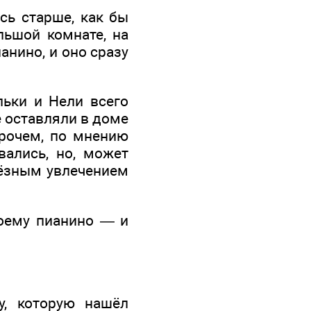
сь старше, как бы
льшой комнате, на
анино, и оно сразу
льки и Нели всего
е оставляли в доме
прочем, по мнению
вались, но, может
рьёзным увлечением
воему пианино — и
у, которую нашёл