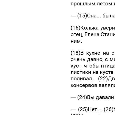
прошлым летом и
— (15)Она... была
(16)Колька увер
отец, Елена Стан
ним.
(18)В кухне на с
очень давно, с м
куст, чтобы птиц
листики на кусте
поливал. (22)Д
консервов валял
— (24)Вы давали 
— (25)Нет... (2