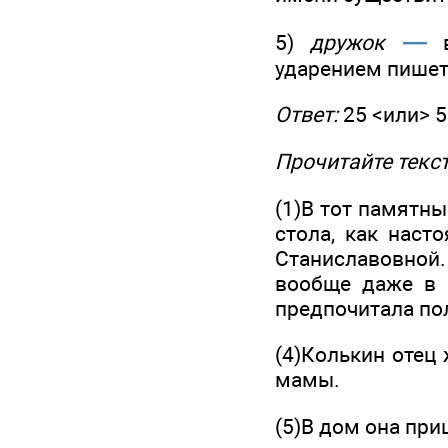
—
5)
дружок
в
ударением пишет
Ответ:
25 <или> 5
Прочитайте текст
(1)В тот памятны
стола, как наст
Станиславовной.
вообще даже в б
предпочитала по
(4)Колькин отец
мамы.
(5)В дом она при