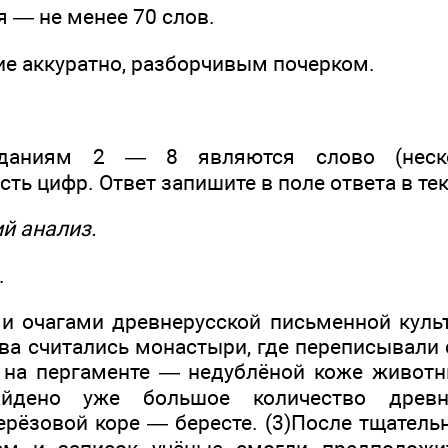
 — не менее 70 слов.
е аккуратно, разборчивым почерком.
даниям 2 — 8 являются слово (неск
ть цифр. Ответ запишите в поле ответа в те
й анализ.
.
и очагами древнерусской письменной куль
ва считались монастыри, где переписывали
 на пергаменте — недублёной коже животны
айдено уже большое количество древне
ерёзовой коре — бересте. (3)После тщатель