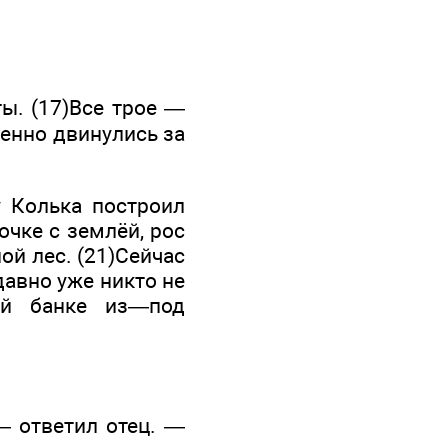
ты. (17)Все трое —
ренно двинулись за
ку Колька построил
очке с землёй, рос
ой лес. (21)Сейчас
 давно уже никто не
той банке из—под
 — ответил отец. —