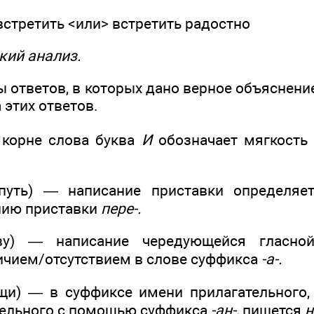
стретить <или> встретить радостно
кий анализ.
 ответов, в которых дано верное объяснени
этих ответов.
корне слова буква
И
обозначает мягкость
уть) — написание приставки определяет
нию приставки
пере-.
у) — написание чередующейся гласно
ичием/отсутствием в слове суффикса
-а-.
и) — в суффиксе имени прилагательного,
тельного с помощью суффикса
-ан-,
пишется
н