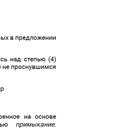
рых в предложении
сь над степью (4)
щё не проснувшимся
фр
енное на основе
язью
примыкание.