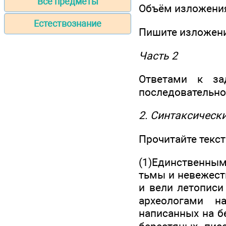
Все предметы
Объём изложения
Естествознание
Пишите изложени
Часть 2
Ответами к за
последовательнос
2. Синтаксически
Прочитайте текст
(1)Единственным
тьмы и невежест
и вели летописи
археологами н
написанных на б