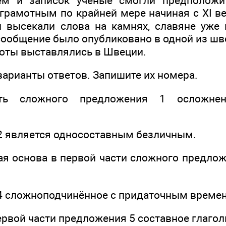
ем и записок учёные смогли предположит
грамотным по крайней мере начиная с XI ве
 высекали слова на камнях, славяне уже 
сообщение было опубликовано в одной из шве
оты выставлялись в Швеции.
варианты ответов. Запишите их номера.
ть сложного предложения 1 осложне
2 является односоставным безличным.
ая основа в первой части сложного предло
4 сложноподчинённое с придаточным времен
ервой части предложения 5 составное глагол