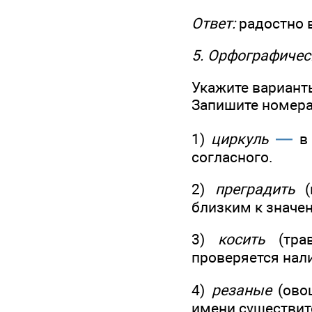
Ответ:
радостно в
5. Орфографичес
Укажите варианты
Запишите номера 
—
1)
циркуль
в 
согласного.
2)
преградить
(п
близким к значе
3)
косить
(трав
проверяется нал
4)
резаные
(овощ
имени существи