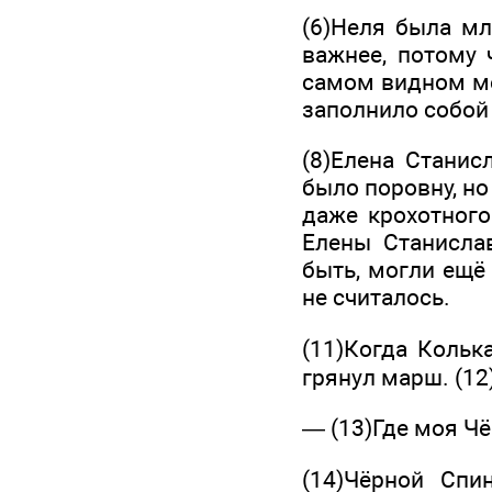
(6)Неля была мл
важнее, потому 
самом видном ме
заполнило собой 
(8)Елена Станис
было поровну, но
даже крохотного
Елены Станислав
быть, могли ещё
не считалось.
(11)Когда Кольк
грянул марш. (12
— (13)Где моя Ч
(14)Чёрной Спи