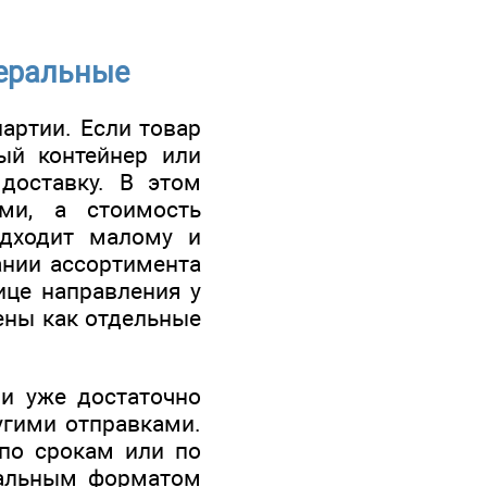
неральные
артии. Если товар
ый контейнер или
доставку. В этом
ми, а стоимость
одходит малому и
ании ассортимента
ице направления у
ены как отдельные
ии уже достаточно
угими отправками.
 по срокам или по
ральным форматом