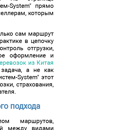
тем-System" прямо
 селлерам, которым
олько сам маршрут
рактике в цепочку
онтроль отгрузки,
ное оформление и
еревозок из Китая
задача, а не как
истем-System" этот
озки, страхования,
ателя.
го подхода
лом маршрутов,
ей между видами