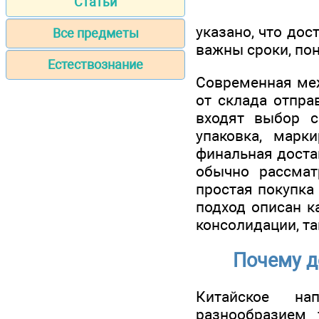
Статьи
указано, что дос
Все предметы
важны сроки, по
Естествознание
Современная меж
от склада отпра
входят выбор сп
упаковка, марк
финальная доста
обычно рассмат
простая покупка 
подход описан к
консолидации, т
Почему д
Китайское на
разнообразием