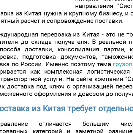
направления "Сис
тавка из Китая нужна и крупному бизнесу, и
нятный расчет и сопровождение поставки.
дународная перевозка из Китая - это не т
вителя до склада получателя. В реальной п
особа доставки, консолидация партии, к
ировка, подготовка документов, таможен
вка по России. Именно поэтому тема
грузоп
ривается как комплексная логистическая 
транспортной услуги. На сайте компании "С
ак доставка под ключ с организацией перев
аможенного оформления и довозом до получ
оставка из Китая требует отдельно
правление отличается большим чис
 товарных категорий и заметной разниц