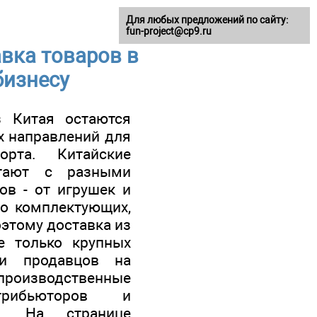
Для любых предложений по сайту:
fun-project@cp9.ru
авка товаров в
бизнесу
з Китая остаются
х направлений для
орта. Китайские
отают с разными
ов - от игрушек и
до комплектующих,
оэтому доставка из
е только крупных
 и продавцов на
производственные
трибьюторов и
ны. На странице