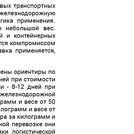
овых транспортных
железнодорожную
гика применения.
о небольшой вес.
й и контейнерных
ются компромиссом
авка применяется,
дены ориентиры по
дней при стоимости
и - 8-12 дней при
я железнодорожной
грамм и весе от 50
килограмм и весе от
ара за килограмм и
ьной перевозке они
зки логистической