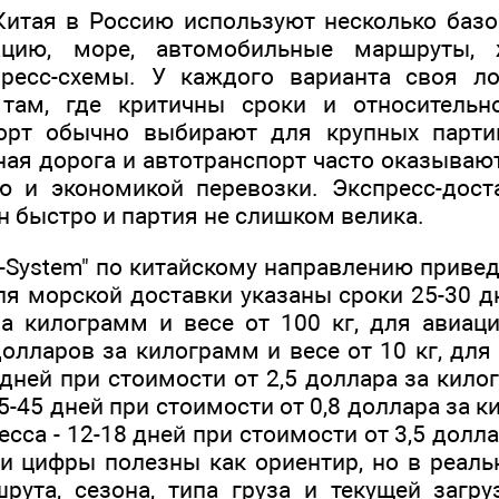
Китая в Россию используют несколько баз
иацию, море, автомобильные маршруты, 
пресс-схемы. У каждого варианта своя ло
там, где критичны сроки и относительн
орт обычно выбирают для крупных парти
ная дорога и автотранспорт часто оказыва
 и экономикой перевозки. Экспресс-дост
н быстро и партия не слишком велика.
м-System" по китайскому направлению приве
для морской доставки указаны сроки 25-30 
за килограмм и весе от 100 кг, для авиаци
долларов за килограмм и весе от 10 кг, дл
 дней при стоимости от 2,5 доллара за кило
 35-45 дней при стоимости от 0,8 доллара за 
ресса - 12-18 дней при стоимости от 3,5 долл
Эти цифры полезны как ориентир, но в реал
рута, сезона, типа груза и текущей загру