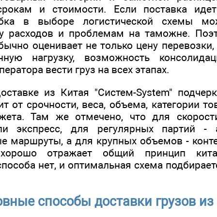
срокам и стоимости. Если поставка идет
бка в выборе логистической схемы мо
у расходов и проблемам на таможне. Поэ
бычно оценивает не только цену перевозки,
нную нагрузку, возможность консолида
ператора вести груз на всех этапах.
оставке из Китая "Систем-System" подчерк
т от срочности, веса, объема, категории то
жета. Там же отмечено, что для скорос
ли экспресс, для регулярных партий -
 маршруты, а для крупных объемов - кон
 хорошо отражает общий принцип китай
способа нет, и оптимальная схема подбирае
вные способы доставки грузов из