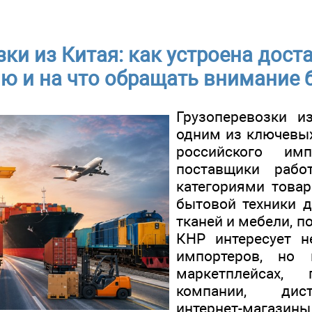
ки из Китая: как устроена дост
ю и на что обращать внимание 
Грузоперевозки и
одним из ключевы
российского имп
поставщики раб
категориями товар
бытовой техники 
тканей и мебели, п
КНР интересует н
импортеров, но
маркетплейсах, 
компании, дис
интернет-магази