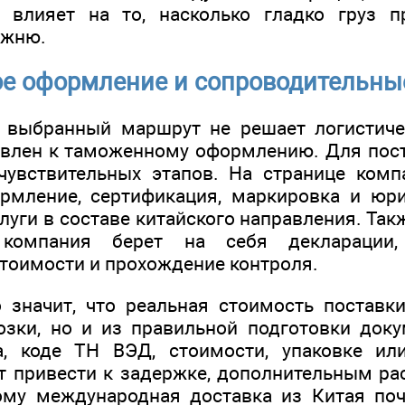
 влияет на то, насколько гладко груз п
ожню.
е оформление и сопроводительны
 выбранный маршрут не решает логистичес
овлен к таможенному оформлению. Для пост
чувствительных этапов. На странице комп
рмление, сертификация, маркировка и юр
луги в составе китайского направления. Такж
 компания берет на себя деклараци
тоимости и прохождение контроля.
 значит, что реальная стоимость поставк
озки, но и из правильной подготовки док
а, коде ТН ВЭД, стоимости, упаковке ил
т привести к задержке, дополнительным ра
му международная доставка из Китая поч