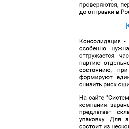
проверяются, пе
до отправки в Ро
Консолидация - 
особенно нужна
отгружается ча
партию отдельно
состоянию, пр
формируют един
снизить риск оши
На сайте "Систе
компания заране
предлагает скл
упаковку. Для з
состоит из неско