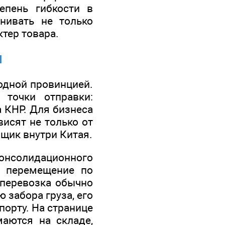
епень гибкости в
нивать не только
ктер товара.
я
одной провинцией.
 точки отправки:
а КНР. Для бизнеса
висят не только от
вщик внутри Китая.
консолидационного
е перемещение по
перевозка обычно
 забора груза, его
порту. На странице
маются на складе,