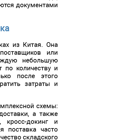
уются документами
ика
ках из Китая. Она
 поставщиков или
каждую небольшую
т по количеству и
ько после этого
ратить затраты и
комплексной схемы:
доставки, а также
, кросс-докинг и
ая поставка часто
ачество складского