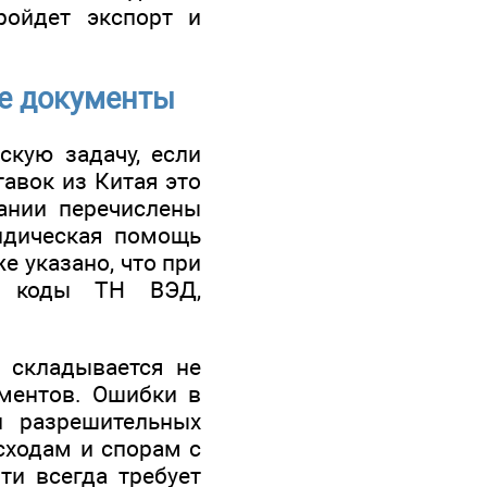
ройдет экспорт и
е документы
кую задачу, если
авок из Китая это
ании перечислены
идическая помощь
е указано, что при
и, коды ТН ВЭД,
и складывается не
ументов. Ошибки в
и разрешительных
сходам и спорам с
ти всегда требует