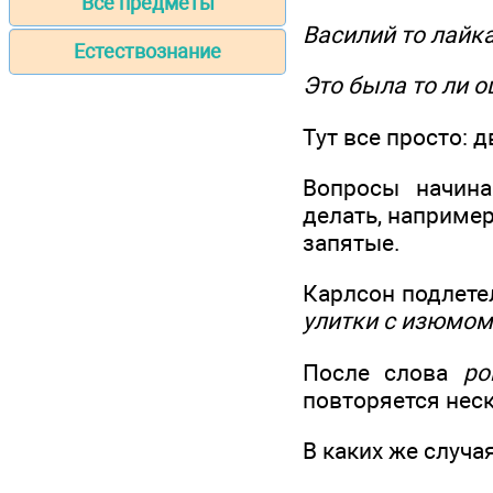
Все предметы
Василий то лайка
Естествознание
Это была то ли о
Тут все просто: д
Вопросы начина
делать, например
запятые.
Карлсон подлете
улитки с изюмом
После слова
ро
повторяется неск
В каких же случа