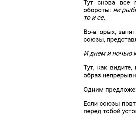
Тут снова все 
обороты:
ни рыба
то и се.
Во-вторых, запя
союзы, представ
И днем и ночью к
Тут, как видите
образ непрерывно
Одним предложен
Если союзы повто
перед тобой усто