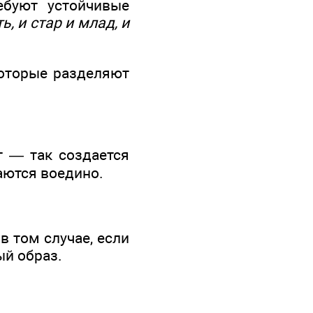
ебуют устойчивые
ь, и стар и млад, и
которые разделяют
ет — так создается
аются воедино.
в том случае, если
ый образ.