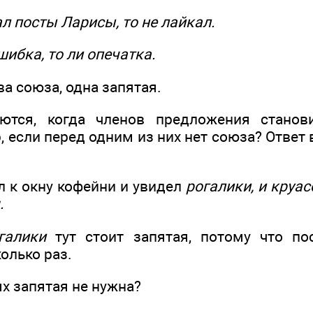
л посты Ларисы, то не лайкал.
шибка, то ли опечатка.
ва союза, одна запятая.
ются, когда членов предложения станов
, если перед одним из них нет союза? Ответ в
л к окну кофейни и увидел
рогалики, и круас
.
галики
тут стоит запятая, потому что п
олько раз.
ях запятая не нужна?