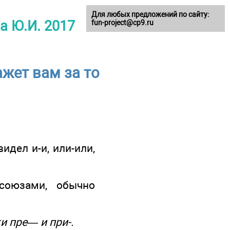
Для любых предложений по сайту:
ва Ю.И. 2017
fun-project@cp9.ru
ажет вам за то
идел и-и, или-или,
союзами, обычно
и пре— и при-.