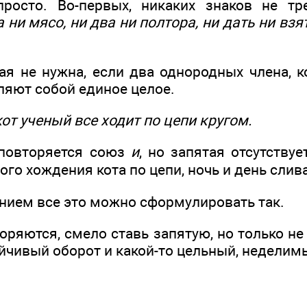
просто. Во-первых, никаких знаков не тр
 ни мясо, ни два ни полтора, ни дать ни взят
тая не нужна, если два однородных члена, 
ляют собой единое целое.
от ученый все ходит по цепи кругом.
, повторяется союз
и
, но запятая отсутству
го хождения кота по цепи, ночь и день слив
ием все это можно сформулировать так.
ряются, смело ставь запятую, но только не 
йчивый оборот и какой-то цельный, неделим