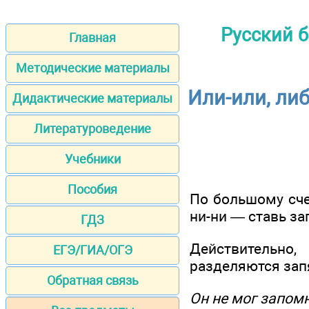
Русский б
Главная
Методические материалы
Или-или, ли
Дидактические материалы
Литературоведение
Учебники
Пособия
По большому сче
ни-ни — ставь за
ГДЗ
Действительно
ЕГЭ/ГИА/ОГЭ
разделяются зап
Обратная связь
Он не мог запомн