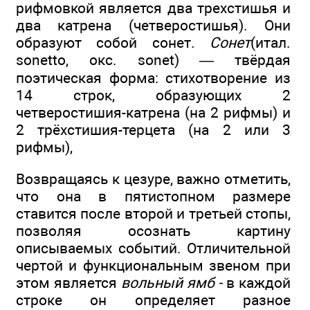
рифмовкой является два трехстишья и
два катрена (четверостишья). Они
образуют собой сонет.
Сонет
(итал.
sonetto, окс. sonet) — твёрдая
поэтическая форма: стихотворение из
14 строк, образующих 2
четверостишия-катрена (на 2 рифмы) и
2 трёхстишия-терцета (на 2 или 3
рифмы),
Возвращаясь к цезуре, важно отметить,
что она в пятистопном размере
ставится после второй и третьей стопы,
позволяя осознать картину
описываемых событий. Отличительной
чертой и функциональным звеном при
этом является
вольный ямб -
в каждой
строке он определяет разное