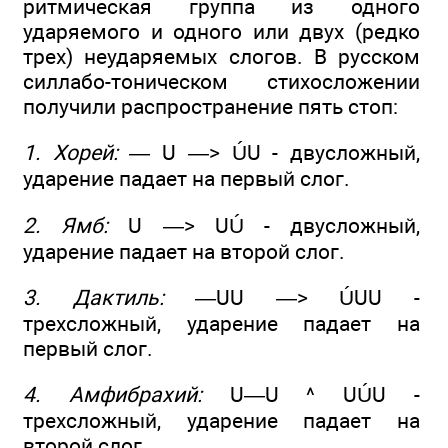
ритмическая группа из одного
ударяемого и одного или двух (редко
трех) неударяемых слогов. В русском
силлабо-тоническом стихосложении
получили распространение пять стоп:
1. Хорей:
— U —> ÚU - двусложный,
ударение падает на первый слог.
2. Ямб:
U —> UÚ - двусложный,
ударение падает на второй слог.
3. Дактиль:
—UU —> ÚUU -
трехсложный, ударение падает на
первый слог.
4. Амфибрахий:
U—U ^ UÚU -
трехсложный, ударение падает на
второй слог.