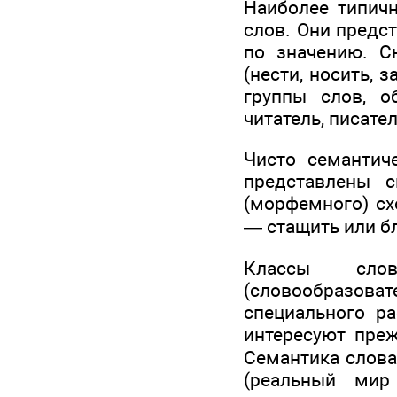
Наиболее типич
слов. Они предст
по значению. С
(нести, носить, з
группы слов, о
читатель, писател
Чисто семантич
представлены 
(морфемного) сх
— стащить или бл
Классы сло
(словообразова
специального р
интересуют преж
Семантика слова
(реальный мир