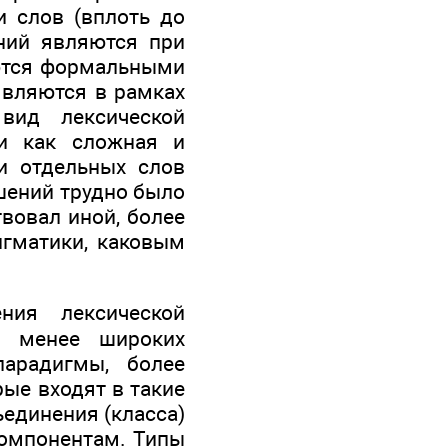
 слов (вплоть до
ний являются при
уются формальными
являются в рамках
вид лексической
ми как сложная и
и отдельных слов
ошений трудно было
твовал иной, более
игматики, каковым
ия лексической
и менее широких
арадигмы, более
ые входят в такие
ъединения (класса)
компонентам. Типы