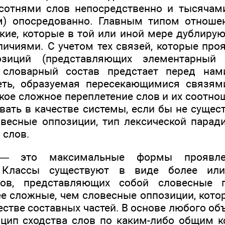
сотнями слов непосредственно и тысячами
м) опосредованно. Главным типом отноше
кие, которые в той или иной мере дублир
личиями. С учетом тех связей, которые про
озиций (представляющих элементарный 
, словарный состав предстает перед на
еть, образуемая пересекающимися связям
акое сложное переплетение слов и их соотн
вать в качестве системы, если бы не сущес
весные оппозиции, тип лексической парад
 слов.
— это максимальные формы проявлен
. Классы существуют в виде более ил
лов, представляющих собой словесные п
е сложные, чем словесные оппозиции, котор
стве составных частей. В основе любого об
цип сходства слов по каким-либо общим 