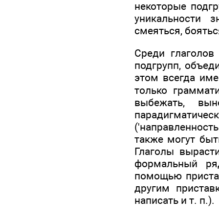
некоторые подгр
уникальности з
смеяться, боятьс
Среди глаголов
подгрупп, объед
этом всегда име
только граммати
выбежать, вын
парадигматичес
('направленност
также могут быт
Глаголы вырасти
формальный ря
помощью пристав
другим приставк
написать и т. п.).