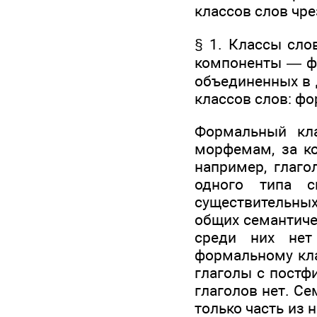
классов слов чр
§ 1. Классы сло
компоненты — ф
объединенных в 
классов слов: ф
Формальный кл
морфемам, за ко
например, глаго
одного типа с
существительны
общих семантиче
среди них нет
формальному кла
глаголы с постфи
глаголов нет. С
только часть из 