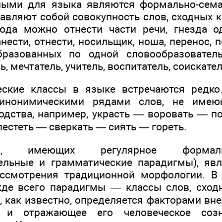
ными для языка являются формально-сема
авляют собой совокупность слов, сходных к
юда можно отнести части речи, гнезда о
анести, отнести, носильщик, ноша, перенос, п
бразованных по одной словообразователь
ь, мечтатель, учитель, воспитатель, соискатель 
еские классы в языке встречаются редко
синонимическими рядами слов, не имею
одства, например, украсть — воровать — п
естеть — сверкать — сиять — гореть.
в, имеющих регулярное формаль
тельные и грамматические парадигмы), яв
ассмотрения традиционной морфологии. В 
де всего парадигмы — классы слов, сход
, как известно, определяется факторами вн
 и отражающее его человеческое созн