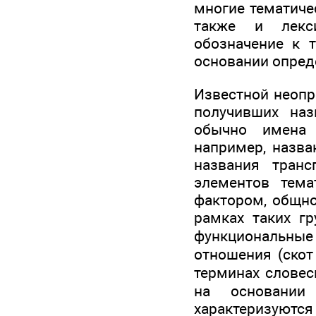
многие тематиче
также и лекси
обозначение к 
основании опреде
Известной неопр
получивших наз
обычно имена 
например, назва
названия тран
элементов тема
фактором, общно
рамках таких гр
функциональные
отношения (скот
терминах словес
на основании 
характеризуют