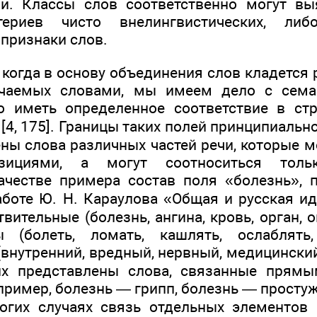
ми. Классы слов соответственно могут вы
териев чисто внелингвистических, л
 признаки слов.
 когда в основу объединения слов кладется
ачаемых словами, мы имеем дело с сема
о иметь определенное соответствие в ст
[4, 175]. Границы таких полей принципиальн
ены слова различных частей речи, которые 
ициями, а могут соотноситься тольк
честве примера состав поля «болезнь», 
боте Ю. Н. Караулова «Общая и русская ид
ительные (болезнь, ангина, кровь, орган, 
ы (болеть, ломать, кашлять, ослаблять
внутренний, вредный, нервный, медицинский
их представлены слова, связанные прям
пример, болезнь — грипп, болезнь — просту
огих случаях связь отдельных элементов