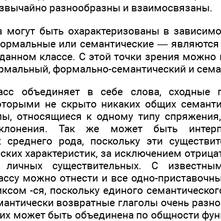
езвычайно разнообразны и взаимосвязаны.
в могут быть охарактеризованы в зависимос
ормальные или семантические — являются 
данном классе. С этой точки зрения можно 
ормальный, формально-семантический и сема
асс объединяет в себе слова, сходные 
торыми не скрыто никаких общих семанти
лы, относящиеся к одному типу спряжения
клонения. Так же может быть интерп
х среднего рода, поскольку эти существи
ских характеристик, за исключением отрица
 личных существительных. С известны
ссу можно отнести и все одно-приставочны
ксом -ся, поскольку единого семантическог
емантически возвратные глаголы очень разн
них может быть объединена по общности фун