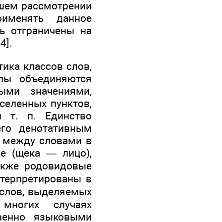
йшем рассмотрении
рименять данное
ь отграничены на
4].
ика классов слов,
ппы объединяются
ыми значениями,
аселенных пунктов,
 т. п. Единство
его денотативным
и между словами в
ое (щека — лицо),
акже родовидовые
нтерпретированы в
 слов, выделяемых
 многих случаях
венно языковыми