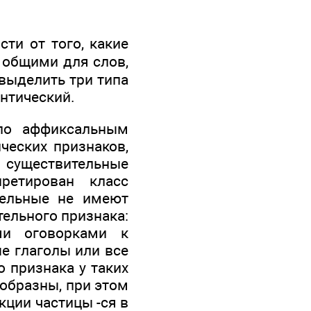
ти от того, какие
общими для слов,
выделить три типа
нтический.
по аффиксальным
ческих признаков,
, существительные
ретирован класс
тельные не имеют
тельного признака:
ми оговорками к
е глаголы или все
о признака у таких
ообразны, при этом
кции частицы -ся в