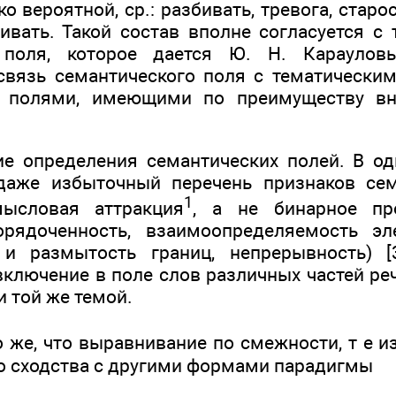
о вероятной, ср.: разбивать, тревога, старос
ивать. Такой состав вполне согласуется с
о поля, которое дается Ю. Н. Карауло
связь семантического поля с тематически
 полями, имеющими по преимуществу вн
е определения семантических полей. В од
даже избыточный перечень признаков сем
1
мысловая аттракция
, а не бинарное про
орядоченность, взаимоопределяемость эл
 и размытость границ, непрерывность) [3
ключение в поле слов различных частей речи 
и той же темой.
 же, что выравнивание по смежности, т е 
о сходства с другими формами парадигмы