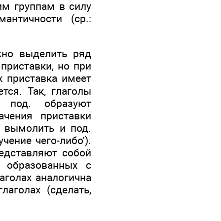
им группам в силу
античности (ср.:
жно выделить ряд
приставки, но при
х приставка имеет
тся. Так, глаголы
и под. образуют
ачения приставки
ь, вымолить и под.
чение чего-либо').
редставляют собой
 образованных с
аголах аналогична
лаголах (сделать,