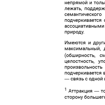
непрямой и тольк
лежать, поддерж
семантическог
подчеркивается 
ассоциативными
природу.
Имеются и други
максимальный, 
(обширность, с
целостность, уп
произвольность
подчеркивается в
— связь с одной 
1
Аттракция — то
сторону большег