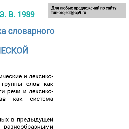
Для любых предложений по сайту:
. В. 1989
fun-project@cp9.ru
ка словарного
ЧЕСКОЙ
ические и лексико-
 группы слов как
и речи и лексико-
ав как система
нных в предыдущей
 разнообразными