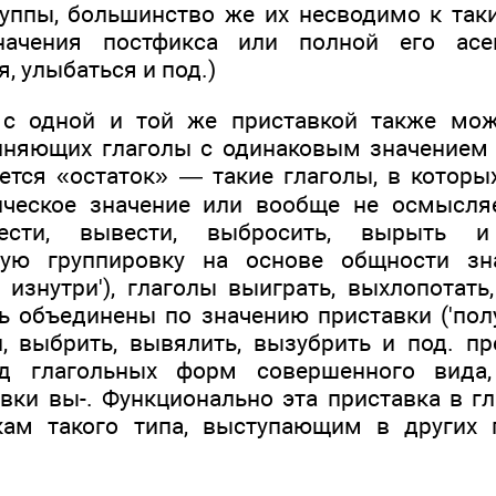
уппы, большинство же их несводимо к так
начения постфикса или полной его асем
я, улыбаться и под.)
 с одной и той же приставкой также мо
иняющих глаголы с одинаковым значением 
ется «остаток» — такие глаголы, в которы
ческое значение или вообще не осмысляе
ести, вывести, выбросить, вырыть 
кую группировку на основе общности зн
ь изнутри'), глаголы выиграть, выхлопотат
ь объединены по значению приставки ('полу
, выбрить, вывялить, вызубрить и под. п
д глагольных форм совершенного вида,
ки вы-. Функционально эта приставка в гл
ам такого типа, выступающим в других г