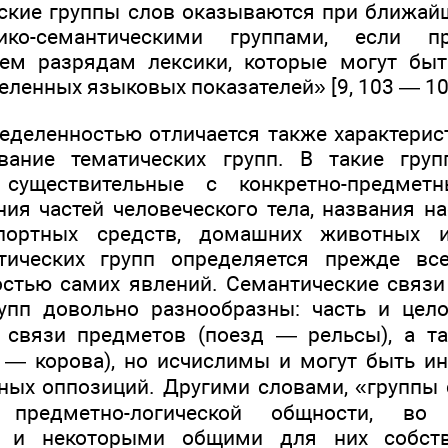
ские группы слов оказываются при ближа
ко-семантическими группами, если п
тем разрядам лексики, которые могут быт
ленных языковых показателей» [9, 103 — 10
еделенностью отличается также характерист
вание тематических групп. В такие гру
существительные с конкретно-предметн
ния частей человеческого тела, названия н
спортных средств, домашних животных и
тических групп определяется прежде вс
стью самих явлений. Семантические связ
упп довольно разнообразны: часть и цел
 связи предметов (поезд — рельсы), а т
 — корова), но исчислимы и могут быть и
ных оппозиций. Другими словами, «группы
предметно-логической общности, во
ся и некоторыми общими для них собст