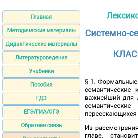
Лексико
Главная
Методические материалы
Системно-се
Дидактические материалы
КЛАС
Литературоведение
Учебники
§ 1. Формальные 
Пособия
семантические 
важнейший для л
ГДЗ
семантически
ЕГЭ/ГИА/ОГЭ
пересекающихся 
Обратная связь
Из рассмотрения
главе, станов