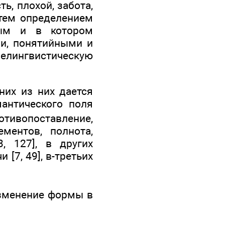
ть, плохой, забота,
 тем определением
вым и в котором
ми, понятийными и
елингвистическую
них из них дается
антического поля
тивопоставление,
ементов, полнота,
, 127], в других
[7, 49], в-третьих
изменение формы в