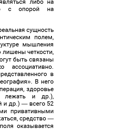
являться либо на
ибо с опорой на
 реальная сущность
нтическим полем,
руктуре мышления
о лишены четкости,
могут быть связаны
о ассоциативно.
представленного в
еография». В него
операция, здоровье
, лежать и др.),
 и др.) — всего 52
ыми привативными
жаться, средство —
 поля оказывается