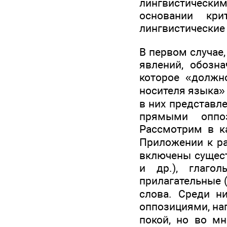
лингвистически
основании кри
лингвистические
В первом случае,
явлений, обозн
которое «должн
носителя языка» 
в них представл
прямыми оппоз
Рассмотрим в ка
Приложении к ра
включены существ
и др.), глагол
прилагательные (
слова. Среди н
оппозициями, на
покой, но во мн