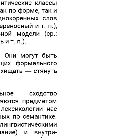
нтические классы
ак по форме, так и
днокоренных слов
ереносный и т. п.),
ной модели (ср.:
и т. п.).
. Они могут быть
щих формального
охищать — стянуть
ное сходство
ляются предметом
лексикологии нас
ных по семантике.
елингвистическими
ание) и внутри-