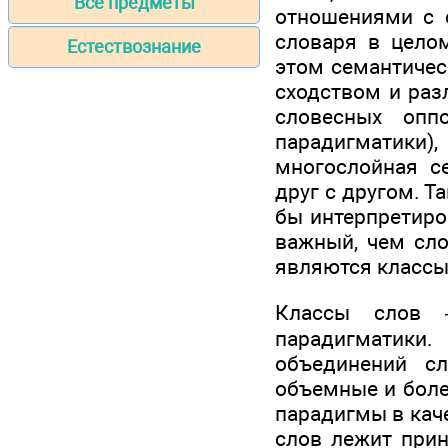
Все предметы
отношениями с 
словаря в цело
Естествознание
этом семантичес
сходством и раз
словесных опп
парадигматики)
многослойная с
друг с другом. Т
бы интерпретиро
важный, чем сло
являются классы
Классы слов 
парадигматики
объединений с
объемные и боле
парадигмы в каче
слов лежит прин