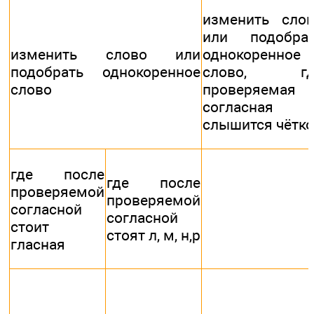
изменить сло
или подобрат
изменить слово или
однокоренное
подобрать однокоренное
слово, гд
слово
проверяемая
согласная
слышится чётко
где после
где после
проверяемой
проверяемой
согласной
согласной
стоит
стоят л, м, н,р
гласная