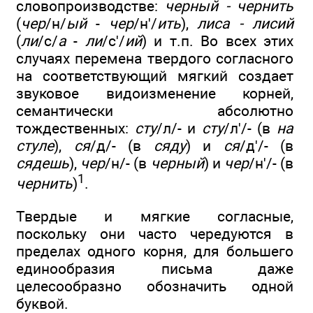
словопроизводстве:
черный - чернить
(
чер
/н/
ый
-
чер
/н'/
ить
),
лиса - лисий
(
ли
/с/
а
-
ли
/с'/
ий
) и т.п. Во всех этих
случаях перемена твердого согласного
на соответствующий мягкий создает
звуковое видоизменение корней,
семантически абсолютно
тождественных:
сту
/л/- и
сту
/л'/- (в
на
стуле
),
ся
/д/- (в
сяду
) и
ся
/д'/- (в
сядешь
),
чер
/н/- (в
черный
) и
чер
/н'/- (в
1
чернить
)
.
Твердые и мягкие согласные,
поскольку они часто чередуются в
пределах одного корня, для большего
единообразия письма даже
целесообразно обозначить одной
буквой.