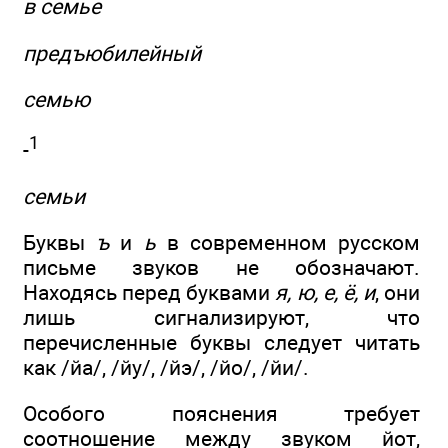
в семье
предъюбилейный
семью
1
-
семьи
Буквы
ъ
и
ь
в современном русском
письме звуков не обозначают.
Находясь перед буквами
я, ю, е, ё, и
, они
лишь сигнализируют, что
перечисленные буквы следует читать
как /йа/, /йу/, /йэ/, /йо/, /йи/.
Особого пояснения требует
соотношение между звуком йот,