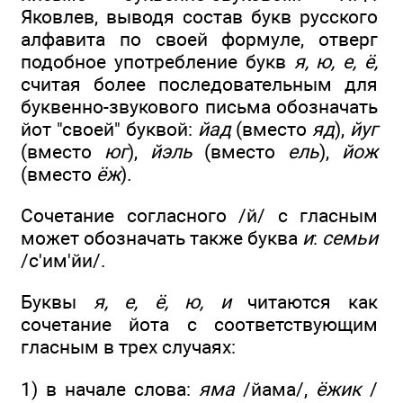
Яковлев, выводя состав букв русского
алфавита по своей формуле, отверг
подобное употребление букв
я, ю, е, ё,
считая более последовательным для
буквенно-звукового письма обозначать
йот "своей" буквой:
йад
(вместо
яд
),
йуг
(вместо
юг
),
йэль
(вместо
ель
),
йож
(вместо
ёж
).
Сочетание согласного /й/ с гласным
может обозначать также буква
и
:
семьи
/с'им'йи/.
Буквы
я, е, ё, ю, и
читаются как
сочетание йота с соответствующим
гласным в трех случаях:
1) в начале слова:
яма
/йама/,
ёжик
/