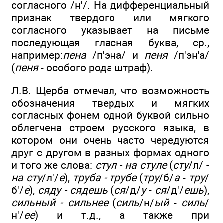
согласного /н'/. На дифференциальный
признак твердого или мягкого
согласного указывает на письме
последующая гласная буква, ср.,
например:
пена
/п'эна/ и
пеня
/п'эн'а/
(
пеня
- особого рода штраф).
Л.В. Щерба отмечал, что возможность
обозначения твердых и мягких
согласных фонем одной буквой сильно
облегчена строем русского языка, в
котором они очень часто чередуются
друг с другом в разных формах одного
и того же слова:
стул - на стуле
(
сту
/л/ -
на сту
/л'/
е
),
труба - трубе
(
тру
/б/
а
-
тру
/
б'/
е
),
сяду - сядешь
(
ся
/д/
у
-
ся
/д'/
ешь
),
сильный - сильнее
(
силь
/н/
ый
-
силь
/
н'/
ее
) и т.д., а также при