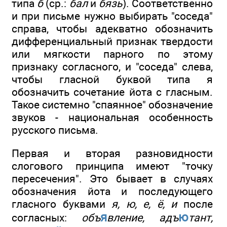
типа
б
(ср.:
бал
и
бязь
). Соответственно
и при письме нужно выбирать "соседа"
справа, чтобы адекватно обозначить
дифференциальный признак твердости
или мягкости парного по этому
признаку согласного, и "соседа" слева,
чтобы гласной буквой типа я
обозначить сочетание йота с гласным.
Такое системно "спаянное" обозначение
звуков - национальная особенность
русского письма.
Первая и вторая разновидности
слогового принципа имеют "точку
пересечения". Это бывает в случаях
обозначения йота и последующего
гласного буквами
я, ю, е, ё, и
после
я
ю
согласных:
объ
вление, адъ
тант,