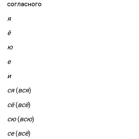
согласного
я
ё
ю
е
и
ся
(
вся
)
сё
(
всё
)
сю
(
всю
)
се
(
всё
)