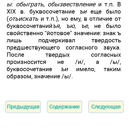
ы
:
обыграть, обызвествление
и т.п. В
XIX в. буквосочетание
ъи
еще было
(
отьискать
и т.п.), но ему, в отличие от
буквосочетаний
ъя, ъю, ъе
, не было
свойственно "йотовое" значение: знак ъ
лишь подчеркивал твердость
предшествующего согласного звука.
После твердых согласных
произносится не /и/, а /ы/,
буквосочетание
ъи
имело, таким
образом, значение /ы/.
Предыдущая
Содержание
Следующая