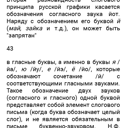
принципа русской графики касается
обозначения согласного звука йот.
Наряду с обозначением его буквой
й
(
май, зайка
и т.д.), он может быть
"запрятан"
43
в гласные буквы, а именно в буквы
я
/
йа/,
ю
/йу/,
е
/йэ/,
ё
/йо/, которые
обозначают сочетание /й/ с
соответствующими гласными звуками.
Такое обозначение двух звуков
(согласного и гласного) одной буквой
представляет собой элемент слогового
письма (когда буква обозначает целый
слог), и не является обязательным в
письме буквенно-звуковом. Н.Ф.