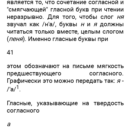
является то, что сочетание согласной и
"смягчающей" гласной букв при чтении
неразрывно. Для того, чтобы слог
ня
звучал как /н'а/, буквы
н
и
я
должны
читаться только вместе, целым слогом
(
пеня
). Именно гласные буквы при
41
этом обозначают на письме мягкость
предшествующего согласного.
Графически это можно передать так:
я
-
1
/'а/
.
Гласные, указывающие на твердость
согласного
а