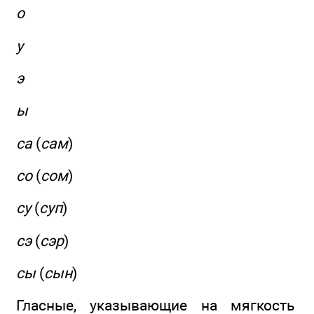
о
у
э
ы
са
(
сам
)
со
(
сом
)
су
(
суп
)
сэ
(
сэр
)
сы
(
сын
)
Гласные, указывающие на мягкость