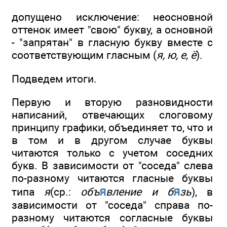
допущено исключение: неосновной
оттенок имеет "свою" букву, а основной
- "запрятан" в гласную букву вместе с
соответствующим гласным (
я, ю, е, ё
).
Подведем итоги.
Первую и вторую разновидности
написаний, отвечающих слоговому
принципу графики, объединяет то, что и
в том и в другом случае буквы
читаются только с учетом соседних
букв. В зависимости от "соседа" слева
по-разному читаются гласные буквы
я
я
типа
я
(ср.:
объ
вление и б
зь
), в
зависимости от "соседа" справа по-
разному читаются согласные буквы