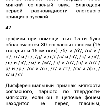
мягкий согласный звук. Благодаря
первой разновидности слогового
принципа русской
42
графики при помощи этих 15-ти букв
обозначаются 30 согласных фонем (15
твердых и 15 мягких): /б/ и /б'/, /в/ и /
в'/, /г/ и /г'/, /д/ и /д'/ /з/ и /з'/, /к/ и /к'/,
/л/ и /л'/, /м/ и /м'/, /н/ и /н'/, /п/ и /п'/ /
р/ и /р'/, /с/ и /с'/, /т/ и /т'/, /ф/ и /ф'/, /
х/ и /х'/.
Дифференциальный признак мягкости
согласного, парного по твердости-
мягкости, если он в цепочке фонем
находится не перед гласным,