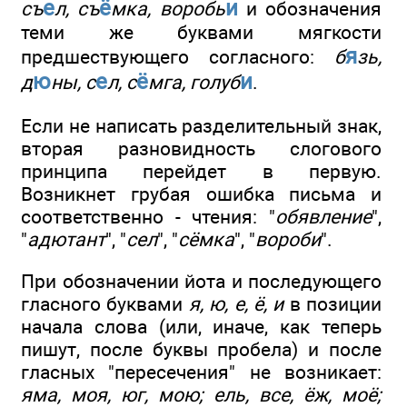
е
ё
и
съ
л, съ
мка, воробь
и обозначения
теми же буквами мягкости
я
предшествующего согласного:
б
зь,
ю
е
ё
и
д
ны, с
л, с
мга, голуб
.
Если не написать разделительный знак,
вторая разновидность слогового
принципа перейдет в первую.
Возникнет грубая ошибка письма и
соответственно - чтения: "
обявление
",
"
адютант
", "
сел
", "
сёмка
", "
вороби
".
При обозначении йота и последующего
гласного буквами
я, ю, е, ё, и
в позиции
начала слова (или, иначе, как теперь
пишут, после буквы пробела) и после
гласных "пересечения" не возникает:
яма, моя, юг, мою; ель, все, ёж, моё;