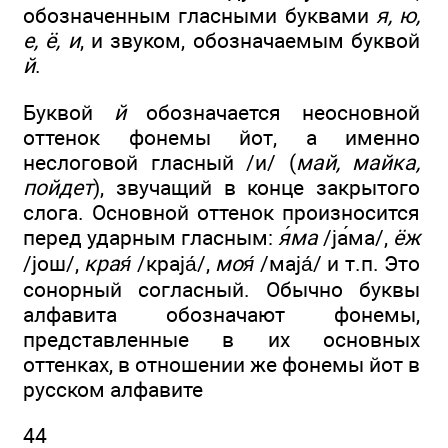
обозначенным гласными буквами
я, ю,
е, ё, и
, и звуком, обозначаемым буквой
й
.
Буквой
й
обозначается неосновной
оттенок фонемы йот, а именно
неслоговой гласный /и/ (
май, майка,
пойдет
), звучащий в конце закрытого
слога. Основной оттенок произносится
перед ударным гласным:
я
́ма
/jа
́ма/,
ёж
/joш/,
края
/краjа
́/,
моя
/маjа
́/ и т.п. Это
сонорный согласный. Обычно буквы
алфавита обозначают фонемы,
представленные в их основных
оттенках, в отношении же фонемы йот в
русском алфавите
44