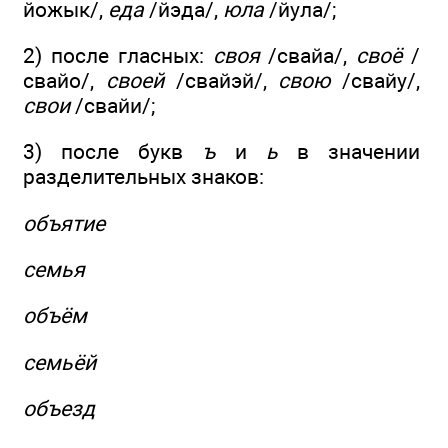
йожык/,
еда
/йэда/,
юла
/йула/;
2) после гласных:
своя
/свайа/,
своё
/
свайо/,
своей
/свайэй/,
свою
/свайу/,
свои
/свайи/;
3) после букв
ъ
и
ь
в значении
разделительных знаков:
объятие
семья
объём
семьёй
объезд