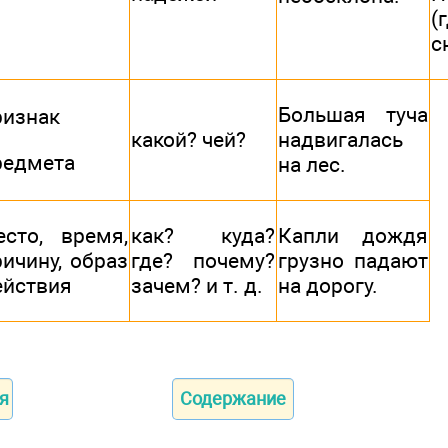
(
с
Большая туча
ризнак
какой? чей?
надвигалась
редмета
на лес.
есто, время,
как? куда?
Капли дождя
ричину, образ
где? почему?
грузно падают
ействия
зачем? и т. д.
на дорогу.
я
Содержание