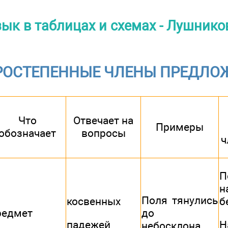
ык в таблицах и схемах - Лушников
РОСТЕПЕННЫЕ ЧЛЕНЫ ПРЕДЛО
Что
Отвечает на
Примеры
обозначает
вопросы
ч
П
н
Поля тянулись
косвенных
б
редмет
до
падежей
Н
небосклона.