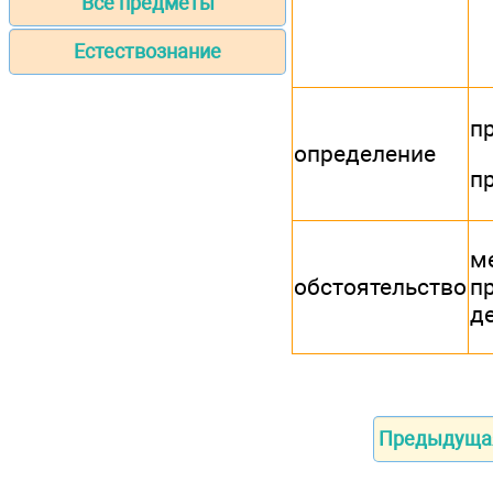
Все предметы
Естествознание
п
определение
п
м
обстоятельство
п
д
Предыдуща