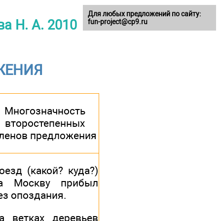
Для любых предложений по сайту:
а Н. А. 2010
fun-project@cp9.ru
ЖЕНИЯ
Многозначность
второстепенных
ленов предложения
оезд (какой? куда?)
а Москву прибыл
ез опоздания.
а ветках деревьев