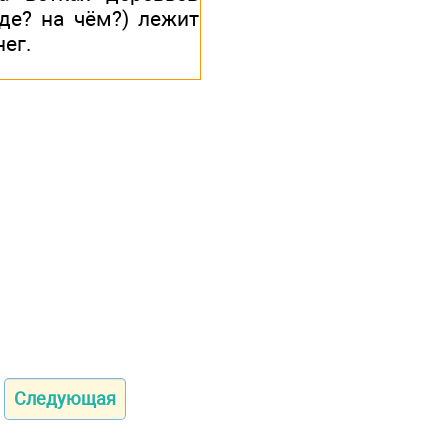
где? на чём?) лежит
нег.
Следующая