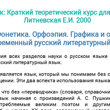
к: Краткий теоретический курс для
Литневская Е.И. 2000
Фонетика. Орфоэпия. Графика и
ременный русский литературны
ия всех разделов науки о русском языке
ский литературный язык.
является язык, который мы понимаем без 
щении. Эти два аспекта использования языка
 что без «переводчика» (словаря, справочн
ык начиная с произведений А. С. Пушкин
отребляемые великим поэтом и други