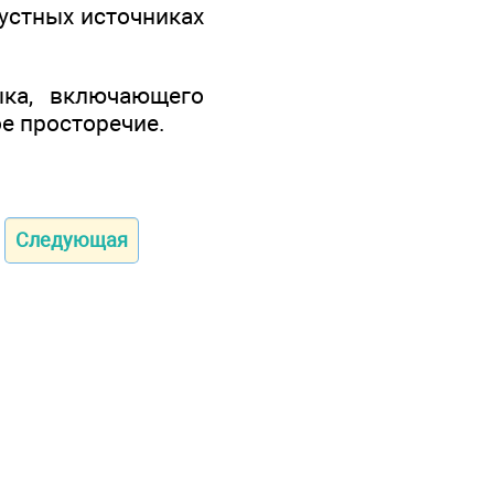
устных источниках
ыка, включающего
ое просторечие.
Следующая