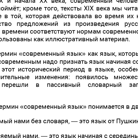
X и начала XX века, современный человек
поймёт; кроме того, тексты XIX века мы чи
е в той, которая действовала во время их 
тво предложений из произведения русс
о времени соответствуют нормам современно
пользованы как иллюстративный материал.
ермин «современный язык» как язык, кото
 современным надо признать язык начиная с
 этот исторический период в языке, особен
ительные изменения: появилось множес
 перешли в пассивный словарный зап
термин «современный язык» понимается в дв
мый нами без словаря, — это язык от Пушкин
ляемый нами, — это язык начиная с середины