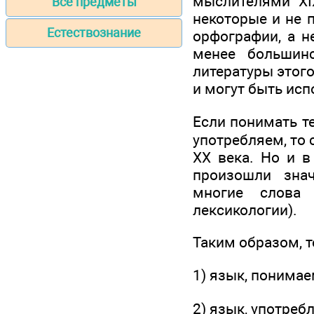
мыслителями XI
Все предметы
некоторые и не 
Естествознание
орфографии, а н
менее большинс
литературы этог
и могут быть ис
Если понимать т
употребляем, то
ХХ века. Но и в
произошли знач
многие слова
лексикологии).
Таким образом, 
1) язык, понимае
2) язык, употреб