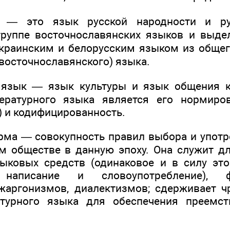
— это язык русской народности и ру
группе восточнославянских языков и выде
украинским и белорусским языком из обще
(восточнославянского) языка.
язык — язык культуры и язык общения к
ературного языка является его нормиров
 и кодифицированность.
рма — совокупность правил выбора и упот
м обществе в данную эпоху. Она служит д
ыковых средств (одинаковое и в силу эт
 написание и словоупотребление), 
жаргонизмов, диалектизмов; сдерживает 
атурного языка для обеспечения преемст