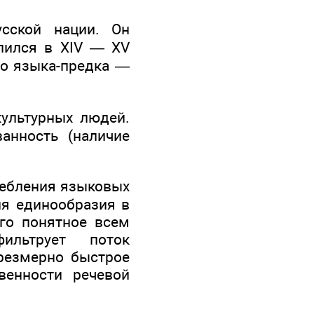
сской нации. Он
лился в XIV — XV
го языка-предка —
ультурных людей.
анность (наличие
ребления языковых
ля единообразия в
ого понятное всем
фильтрует поток
чрезмерно быстрое
венности речевой