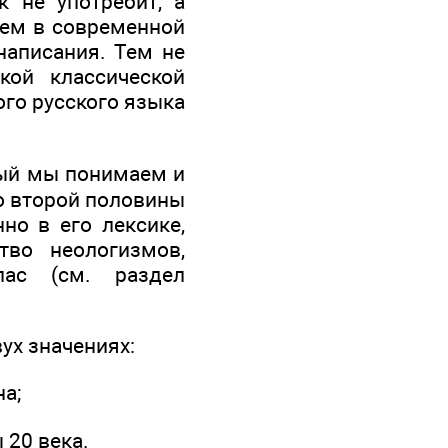
 не употребит, а
таем в современной
написания. Тем не
кой классической
го русского языка
рый мы понимаем и
о второй половины
но в его лексике,
тво неологизмов,
ас (см. раздел
ух значениях:
а;
 20 века.