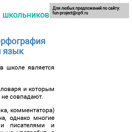
Для любых предложений по сайту:
 школьников -
fun-project@cp9.ru
 орфография
й язык
 в школе является
словаря и которым
 не совпадают.
ика, комментатора)
а, однако многие
ми писателями и