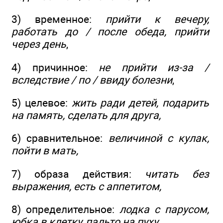
3) временное:
прийти к вечеру,
работать до / после обеда, прийти
через день
,
4) причинное:
не прийти из-за /
вследствие / по / ввиду болезни
,
5) целевое:
жить ради детей, подарить
на память, сделать для друга,
6) сравнительное:
величиной с кулак,
пойти в мать,
7) образа действия:
читать без
выражения, есть с аппетитом,
8) определительное:
лодка с парусом,
юбка в клетку, пальто на пуху.