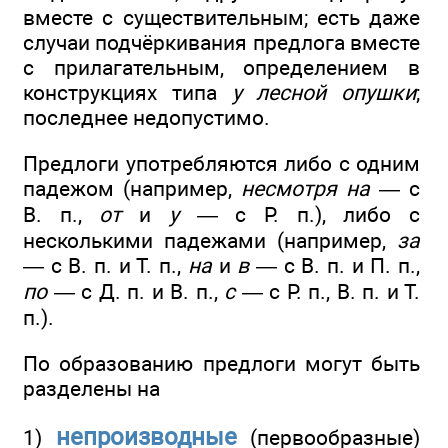
вместе с существительным; есть даже
случаи подчёркивания предлога вместе
с прилагательным, определением в
конструкциях типа
у лесной опушки
;
последнее недопустимо.
Предлоги употребляются либо с одним
падежом (например,
несмотря на
— с
В. п.,
от
и
у —
с Р. п.), либо с
несколькими падежами (например,
за
— с В. п. и Т. п.,
на
и
в
— с В. п. и П. п.,
по —
с Д. п. и В. п.,
с —
с Р. п., В. п. и Т.
п.).
По образованию предлоги могут быть
разделены на
непроизводные
1)
(первообразные)