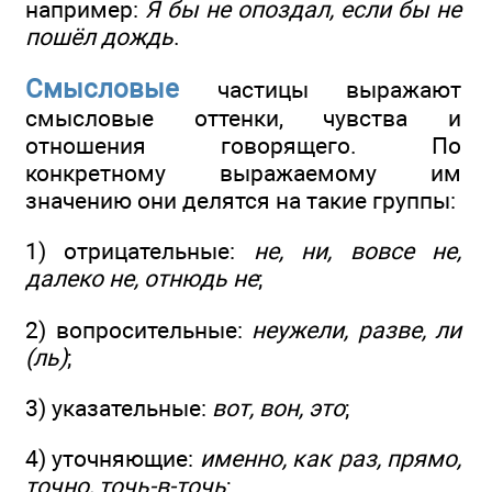
например:
Я бы не опоздал, если бы не
пошёл дождь
.
Смысловые
частицы выражают
смысловые оттенки, чувства и
отношения говорящего. По
конкретному выражаемому им
значению они делятся на такие группы:
1) отрицательные:
не, ни, вовсе не,
далеко не, отнюдь не
;
2) вопросительные:
неужели, разве, ли
(ль)
;
3) указательные:
вот, вон, это
;
4) уточняющие:
именно, как раз, прямо,
точно, точь-в-точь
;