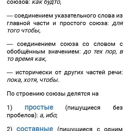
союзов:
как будто
,
— соединением указательного слова из
главной части и простого союза:
для
того чтобы,
— соединением союза со словом с
обобщённым значением:
до тех пор, в
то время как,
— исторически от других частей речи:
пока, хотя, чтобы.
По строению союзы делятся на
простые
1)
(пишущиеся без
пробелов):
а, ибо
;
составные
2)
(пишущиеся с одним