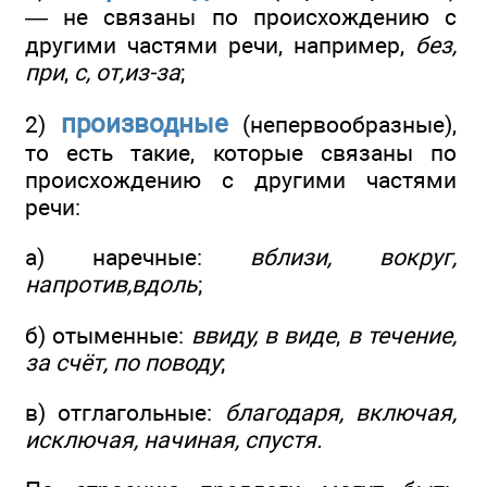
— не связаны по происхождению с
другими частями речи, например,
без,
при
,
с, от,из-за
;
производные
2)
(непервообразные),
то есть такие, которые связаны по
происхождению с другими частями
речи:
а) наречные:
вблизи, вокруг,
напротив,вдоль
;
б) отыменные:
ввиду, в виде
,
в течение,
за счёт, по поводу
;
в) отглагольные:
благодаря, включая,
исключая, начиная, спустя.