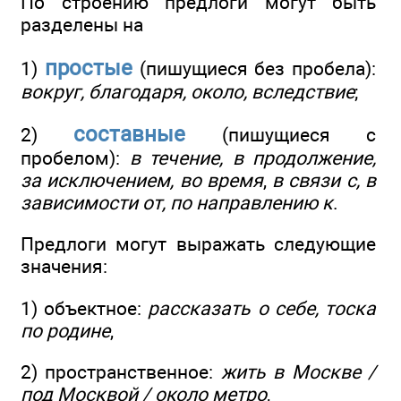
По строению предлоги могут быть
разделены на
простые
1)
(пишущиеся без пробела):
вокруг, благодаря, около, вследствие
;
составные
2)
(пишущиеся с
пробелом):
в течение, в продолжение,
за исключением, во время
,
в связи с, в
зависимости от, по направлению к
.
Предлоги могут выражать следующие
значения:
1) объектное:
рассказать о себе, тоска
по родине
,
2) пространственное:
жить в Москве /
под Москвой / около метро
,