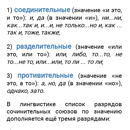
соединительные
1)
(значение «и это,
и то»):
и, да
(в значении «и»),
ни...ни,
как...так и, и...и, не только...но и, как ...
так и, тоже, также
;
разделительные
2)
(значение «или
это, или то»):
или, либо, то...то, не
то...не то, или...или, то ли ... то ли
;
противительные
3)
(значение «не
это, а то»):
а, но, да
(в значении «но»),
однако, зато.
В лингвистике список разрядов
сочинительных союзов по значению
дополняется ещё тремя разрядами: