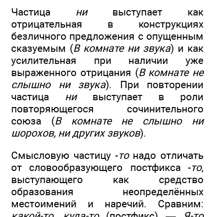
Частица
ни
выступает как
отрицательная в конструкциях
безличного предложения с опущенным
сказуемым (
В комнате ни звука
) и как
усилительная при наличии уже
выраженного отрицания (
В комнате не
слышно ни звука
). При повторении
частица
ни
выступает в роли
повторяющегося сочинительного
союза (
В комнате не слышно ни
шорохов, ни других звуков
).
Смысловую частицу -
то
надо отличать
от словообразующего постфикса -
то
,
выступающего как средство
образования неопределённых
местоимений и наречий. Сравним:
какой-то, куда-то
(постфикс) —
Я-то