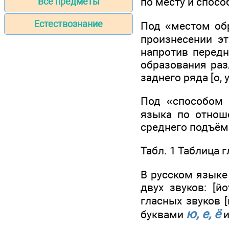
по месту и спосо
Все предметы
Естествознание
Под «местом обр
произнесении эт
напротив передн
образования разл
заднего ряда [о, у
Под «способом 
языка по отноше
среднего подъёма 
Табл. 1 Таблица 
В русском языке
двух звуков: [й
гласных звуков [
ю, е, ё
буквами