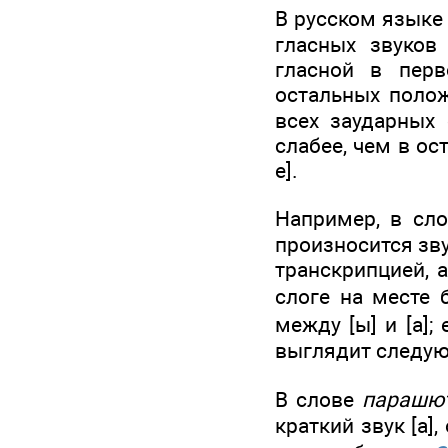
В русском языке
гласных звуков
гласной в пер
остальных полож
всех заударных 
слабее, чем в ос
е].
Например, в сл
произносится зву
транскрипцией, 
слоге на месте
между [ы] и [а];
выглядит следую
В слове
парашю
краткий звук [а], обозначаемы