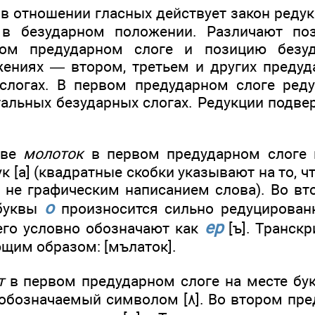
 в отношении гласных действует закон реду
 в безударном положении. Различают по
вом предударном слоге и позицию безуд
ениях — втором, третьем и других предуд
слогах. В первом предударном слоге ред
тальных безударных слогах. Редукции подверг
ове
молоток
в первом предударном слоге
к [а] (квадратные скобки указывают на то, ч
а не графическим написанием слова). Во в
о
 буквы
произносится сильно редуцированн
ер
 его условно обозначают как
[ъ]. Транскр
щим образом: [мълаток].
т
в первом предударном слоге на месте б
й символом [٨]. Во втором предударном слоге на