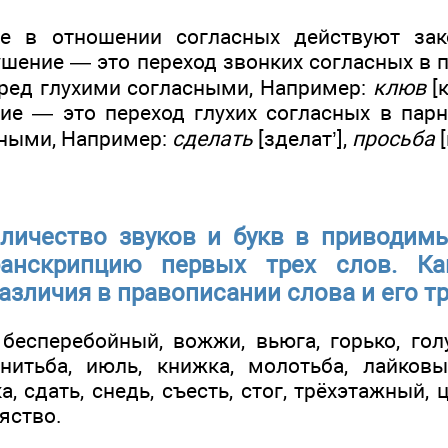
е в отношении согласных действуют за
ушение — это переход звонких согласных в 
еред глухими согласными, Например:
клюв
[
ние — это переход глухих согласных в пар
ными, Например:
сделать
[зделат’],
просьба
[
личество звуков и букв в приводим
анскрипцию первых трех слов. Ка
азличия в правописании слова и его т
 бесперебойный, вожжи, вьюга, горько, гол
нитьба, июль, книжка, молотьба, лайковы
а, сдать, снедь, съесть, стог, трёхэтажный, 
 яство.