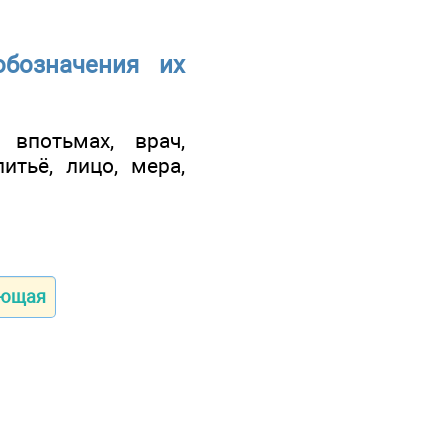
бозначения их
 впотьмах, врач,
литьё, лицо, мера,
ующая