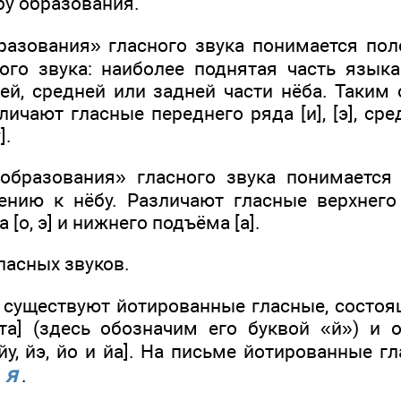
бу образования.
азования» гласного звука понимается по
ого звука: наиболее поднятая часть язык
ей, средней или задней части нёба. Таким 
ичают гласные переднего ряда [и], [э], сред
].
образования» гласного звука понимается 
нию к нёбу. Различают гласные верхнего п
[о, э] и нижнего подъёма [а].
гласных звуков.
 существуют йотированные гласные, состоя
ота] (здесь обозначим его буквой «й») и 
йу, йэ, йо и йа]. На письме йотированные 
я
и
.