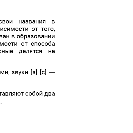
свои названия в
исимости от того,
ован в образовании
имости от способа
сные делятся на
ми, звуки [з] [с] —
тавляют собой два
.