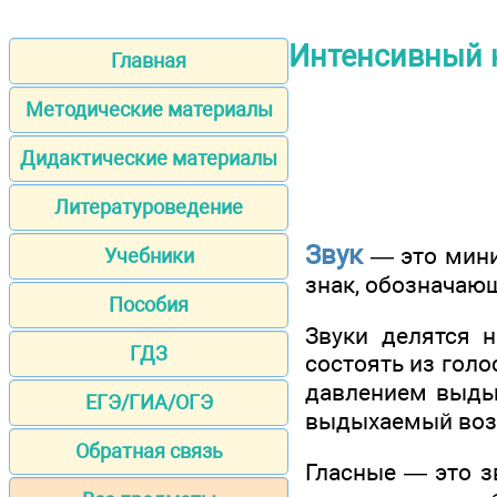
Интенсивный к
Главная
Методические материалы
Дидактические материалы
Литературоведение
Звук
— это мини
Учебники
знак, обозначающ
Пособия
Звуки делятся н
ГДЗ
состоять из голо
давлением выдых
ЕГЭ/ГИА/ОГЭ
выдыхаемый возду
Обратная связь
Гласные — это з