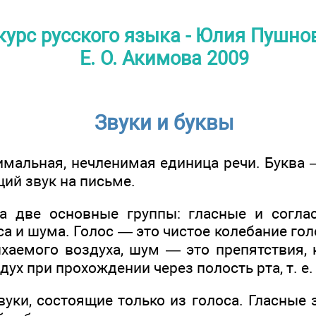
урс русского языка - Юлия Пушнова
Е. О. Акимова 2009
Звуки и буквы
мальная, нечленимая единица речи. Буква 
ий звук на письме.
а две основные группы: гласные и согла
са и шума. Голос — это чистое колебание го
аемого воздуха, шум — это препятствия, 
х при прохождении через полость рта, т. е.
вуки, состоящие только из голоса. Гласные