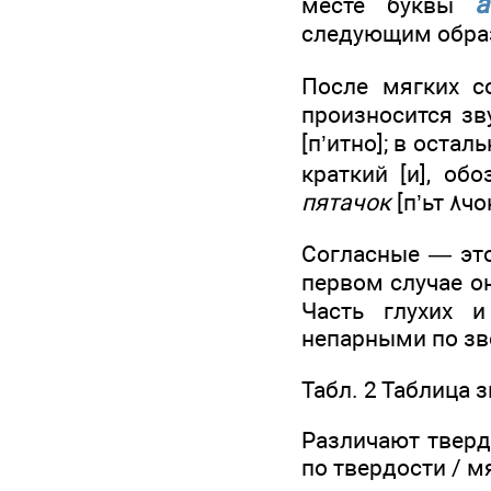
а
месте буквы
После мягких с
произносится зву
[п’итно]; в оста
краткий [и], о
пятачок
[п’ьт ٨
Согласные — это
первом случае о
Часть глухих и
непарными по зво
Табл. 2 Таблица 
Различают тверд
по твердости / м