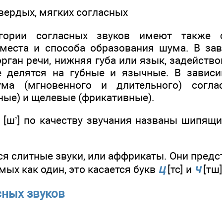
твердых, мягких согласных
егории согласных звуков имеют также 
места и способа образования шума. В зав
рган речи, нижняя губа или язык, задейств
е делятся на губные и язычные. В завис
ума (мгновенного и длительного) согла
ые) и щелевые (фрикативные).
ч], [ш’] по качеству звучания названы шипящи
я слитные звуки, или аффрикаты. Они предс
ц
ч
мых как один, это касается букв
[тс] и
[тш]
сных звуков