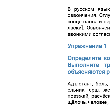
В русском язык
озвончения. Огл
конце слова и п
ласки]. Озвонче
звонкими соглас
Упражнение 1
Определите ко
Выполните тр
объясняются р
Адъютант, боль,
ельник, ёрш, же
поезжай, расчёск
щёлочь, человек,