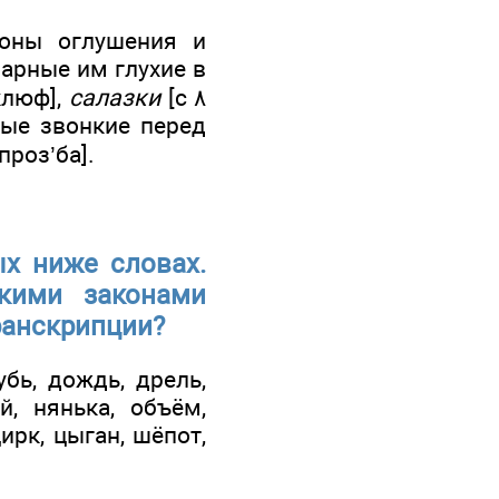
коны оглушения и
парные им глухие в
клюф],
салазки
[с ٨
ные звонкие перед
проз’ба].
ых ниже словах.
кими законами
ранскрипции?
убь, дождь, дрель,
й, нянька, объём,
цирк, цыган, шёпот,