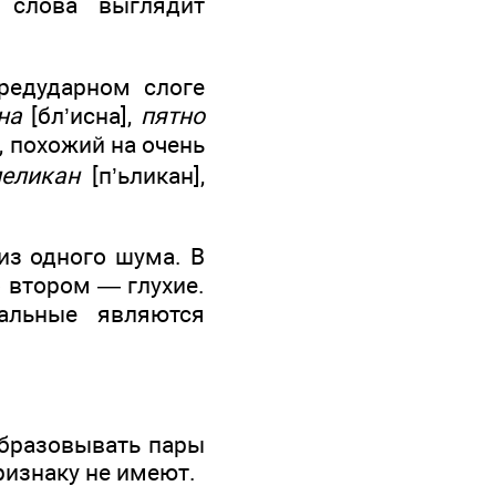
 слова выглядит
едударном слоге
на
[бл’исна],
пятно
, похожий на очень
пеликан
[п’ьликан],
из одного шума. В
о втором — глухие.
тальные являются
образовывать пары
ризнаку не имеют.