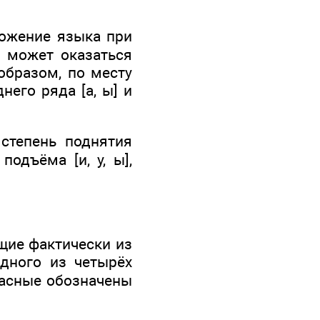
ложение языка при
а может оказаться
образом, по месту
него ряда [а, ы] и
степень поднятия
одъёма [и, у, ы],
щие фактически из
одного из четырёх
гласные обозначены