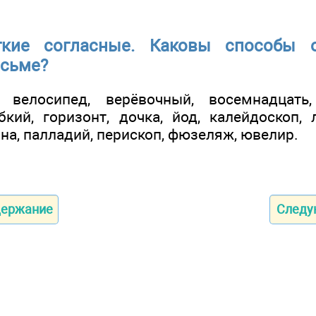
кие согласные. Каковы способы о
исьме?
, велосипед, верёвочный, восемнадцать,
бкий, горизонт, дочка, йод, калейдоскоп, 
на, палладий, перископ, фюзеляж, ювелир.
держание
След