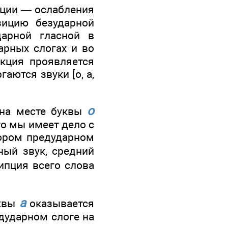
кции — ослабления
зицию безударной
арной гласной в
арных слогах и во
укция проявляется
аются звуки [о, а,
о
 на месте буквы
то мы имеет дело с
тором предударном
ый звук, средний
ипция всего слова
а
уквы
оказывается