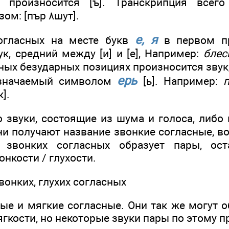
произносится [ъ]. Транскрипция всего
следующим образом: [пър ٨шут].
е, я
огласных на месте букв
в первом пр
к, средний между [и] и [е], Например:
блес
льных безударных позициях произносится звук
ерь
бозначаемый символом
[ь]. Например:
чок].
 звуки, состоящие из шума и голоса, либо 
ни получают название звонкие согласные, в
 звонких согласных образует пары, ос
нкости / глухости.
звонких, глухих согласных
ые и мягкие согласные. Они так же могут 
ягкости, но некоторые звуки пары по этому п