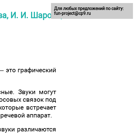
Для любых предложений по сайту:
, И. И. Шарова,
fun-project@cp9.ru
— это графический
сные. Звуки могут
лосовых связок под
которые встречает
 речевой аппарат.
 звуки различаются