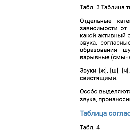
Табл. 3 Таблица 
Отдельные кат
зависимости от 
какой активный о
звука, согласны
образования ш
взрывные (смычн
Звуки [ж], [ш], [
свистящими.
Особо выделяютс
звука, произноси
Таблица согла
Табл. 4