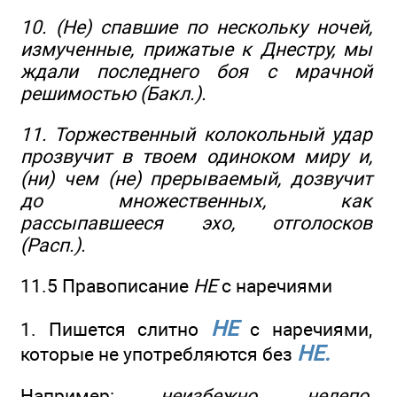
10. (Не) спавшие по нескольку ночей,
измученные, прижатые к Днестру, мы
ждали последнего боя с мрачной
решимостью (Бакл.).
11. Торжественный колокольный удар
прозвучит в твоем одиноком миру и,
(ни) чем (не) прерываемый, дозвучит
до множественных, как
рассыпавшееся эхо, отголосков
(Расп.).
11.5 Правописание
НЕ
с наречиями
НЕ
1. Пишется слитно
с наречиями,
НЕ.
которые не употребляются без
Например:
неизбежно, нелепо,