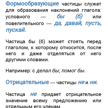
Формообразующие
частицы служат
для образования наклонений глагола:
бы (б)
условного —
или
да, давай, пусть,
повелительного —
пускай.
Частица бы (б) может стоять перед
глаголом, к которому относится, после
него и даже отделяться от него
другими словами.
Например: с
делал бы; помог бы.
Отрицательные
не
ни.
— частицы
и
не
Частица
придает отрицательное
значение всему предложению или
отдельным его членам.