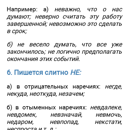
Например: а)
неважно, что о нас
думают; неверно считать эту работу
завершенной; невозможно это сделать
в срок;
б) не весело думать, что все уже
закончилось; не логично предполагать
окончания этих событий.
6. Пишется слитно
НЕ:
а) в отрицательных наречиях:
негде,
некуда, неоткуда, незачем;
б) в отыменных наречиях:
невдалеке,
невдомек, невзначай, невмочь,
недаром, невпопад, некстати,
неспроста и т. д.;