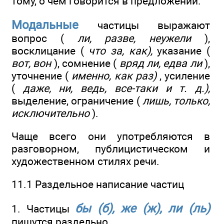
тому, о чём говорится в предложении.
Модальные
частицы выражают
вопрос (
ли, разве, неужели
),
восклицание (
что за, как),
указание (
вот, вон
), сомнение (
вряд ли, едва ли
),
уточнение (
именно, как раз)
, усиление
(
даже, ни, ведь, все-таки и т. д.),
выделение, ограничение (
лишь, только,
исключительно
).
Чаще всего они употребляются в
разговорном, публицистическом и
художественном стилях речи.
11.1 Раздельное написание частиц
бы (б), же (ж), ли (ль)
1. Частицы
пишутся раздельно.