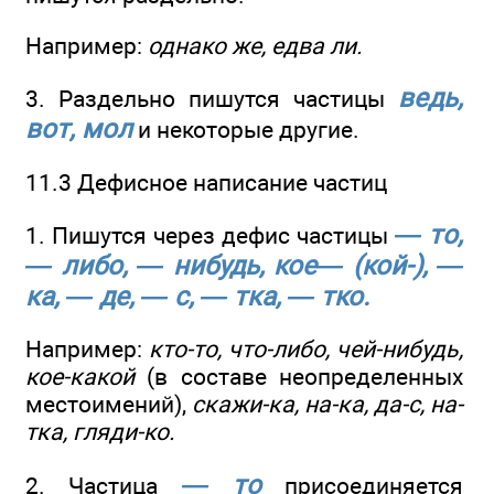
Например:
однако же, едва ли.
ведь,
3. Раздельно пишутся частицы
вот, мол
и некоторые другие.
11.3 Дефисное написание частиц
— то,
1. Пишутся через дефис частицы
— либо, — нибудь, кое— (кой-), —
ка, — де, — с, — тка, — тко.
Например:
кто-то, что-либо, чей-нибудь,
кое-какой
(в составе неопределенных
местоимений),
скажи-ка, на-ка, да-с, на-
тка, гляди-ко.
— то
2. Частица
присоединяется