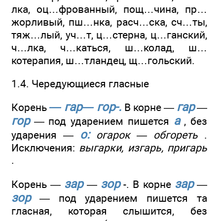
лка, оц…фрованный, пощ…чина, пр…
жорливый, пш…нка, расч…ска, сч…ты,
тяж…лый, уч…т, ц…стерна, ц…ганский,
ч…лка, ч…каться, ш…колад, ш…
котерапия, ш…тландец, щ…гольский.
1.4. Чередующиеся гласные
— гар— гор-.
гар
Корень
В корне —
—
гор
а
— под ударением пишется
, без
о:
ударения —
огарок — обгореть
.
Исключения:
выгарки, изгарь, пригарь
.
зар
зор
зар
Корень —
—
-. В корне
—
зор
— под ударением пишется та
гласная, которая слышится, без