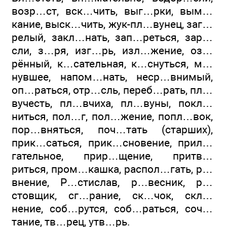
возр…ст, вск…чить, выг…рки, вым…
кание, выск…чить, жук-пл…вунец, заг…
релый, закл…нать, зап…реться, зар…
сли, з…ря, изг…рь, изл…жение, оз…
рённый, к…сательная, к…снуться, м…
нувшее, напом…нать, неср…внимый,
оп…раться, отр…сль, переб…рать, пл…
вучесть, пл…вчиха, пл…вуны, покл…
ниться, пол…г, пол…жение, попл…вок,
пор…вняться, поч…тать (старших),
прик…саться, прик…сновение, прил…
гательное, прир…щение, притв…
риться, пром…кашка, распол…гать, р…
внение, Р…стислав, р…весник, р…
стовщик, сг…рание, ск…чок, скл…
нение, соб…рутся, соб…раться, соч…
тание, тв…рец, утв…рь.