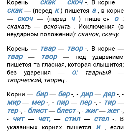
скак
скоч
Корень —
—
-. В корне —
скак
к
а
— (перед
) пишется
, в корне
скоч
ч
о
—
— (перед
) пишется
:
скакать — вскочить
. Исключения (в
неударном положении):
скачок, скачу.
твар
твор
Корень —
—
-. В корне —
твар
твор
—
— под ударением
пишется та гласная, которая слышится;
о:
без ударения —
тварный —
творческий, творец
.
бир
бер
дир
дер
Корни —
—
-, -
—
-, -
мир
мер
пир
пер
тир
—
-, -
—
-, -
—
тер
блист
блест
жиг
жег
-, -
—
-, -
—
-,
чит
чет,
стил
стел
-
—
—
—
-. В
и
указанных корнях пишется
, если