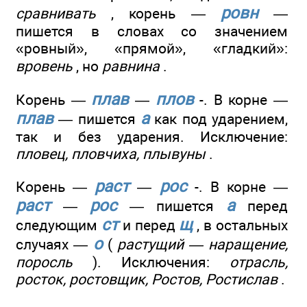
ровн
сравнивать
, корень —
—
пишется в словах со значением
«ровный», «прямой», «гладкий»:
вровень
, но
равнина
.
плав
плов
Корень —
—
-. В корне —
плав
а
— пишется
как под ударением,
так и без ударения. Исключение:
пловец, пловчиха, плывуны
.
раст
рос
Корень —
—
-. В корне —
раст
рос
а
—
— пишется
перед
ст
щ
следующим
и перед
, в остальных
о
случаях —
(
растущий — наращение,
поросль
). Исключения:
отрасль,
росток, ростовщик, Ростов, Ростислав
.