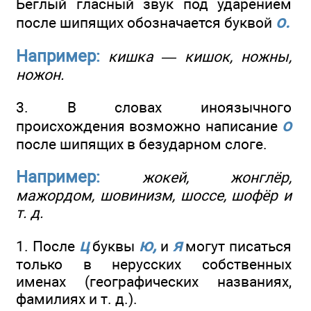
Беглый гласный звук под ударением
о.
после шипящих обозначается буквой
Например:
кишка — кишок, ножны,
ножон.
3. В словах иноязычного
о
происхождения возможно написание
после шипящих в безударном слоге.
Например:
жокей, жонглёр,
мажордом, шовинизм, шоссе, шофёр и
т. д.
ц
ю,
я
1. После
буквы
и
могут писаться
только в нерусских собственных
именах (географических названиях,
фамилиях и т. д.).