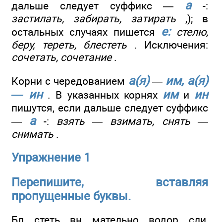
а
дальше следует суффикс —
-:
застилать, забирать, затирать
,); в
е:
остальных случаях пишется
стелю,
беру, тереть, блестеть
. Исключения:
сочетать, сочетание
.
а(я)
им, а(я)
Корни с чередованием
—
— ин
им
ин
. В указанных корнях
и
пишутся, если дальше следует суффикс
а
—
-:
взять — взимать, снять —
снимать
.
Упражнение 1
Перепишите, вставляя
пропущенные буквы.
Бл…стеть, вн…мательно, водор…сли,