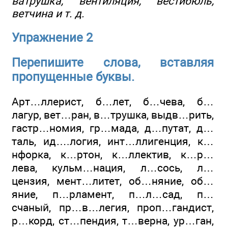
ватрушка, вентиляция, вестибюль,
ветчина и т. д.
Упражнение 2
Перепишите слова, вставляя
пропущенные буквы.
Арт…ллерист, б…лет, б…чева, б…
лагур, вет…ран, в…трушка, выдв…рить,
гастр…номия, гр…мада, д…путат, д…
таль, ид….логия, инт…ллигенция, к…
нфорка, к…ртон, к…ллектив, к…р…
лева, кульм…нация, л…сось, л…
цензия, мент…литет, об…няние, об…
яние, п…рламент, п…л…сад, п…
счаный, пр…в…легия, проп…гандист,
р…корд, ст…пендия, т…верна, ур…ган,