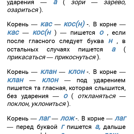
а
ударения —
(
зори — зарево,
озариться
).
кас
кос(н)
Корень —
—
-. В корне —
кас
кос(н
о
—
) — пишется
, если
н
после гласного следует буква
, в
а
остальных случаях пишется
(
прикасаться — прикоснуться
).
клан
клон
Корень —
—
-. В корне —
клан
клон
—
— под ударением
пишется та гласная, которая слышится,
о
без ударения —
(
откланяться —
поклон, уклониться
).
лаг
лож
лаг
Корень —
—
-. В корне —
г
а,
— перед буквой
пишется
дальше