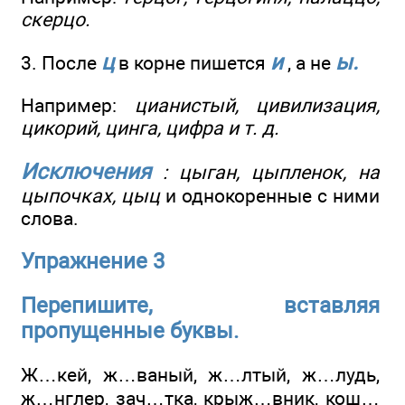
скерцо.
ц
и
ы.
3. После
в корне пишется
, а не
Например:
цианистый, цивилизация,
цикорий, цинга, цифра и т. д.
Исключения
: цыган, цыпленок, на
цыпочках, цыц
и однокоренные с ними
слова.
Упражнение 3
Перепишите, вставляя
пропущенные буквы.
Ж…кей, ж…ваный, ж…лтый, ж…лудь,
ж…нглер, зач…тка, крыж…вник, кош…