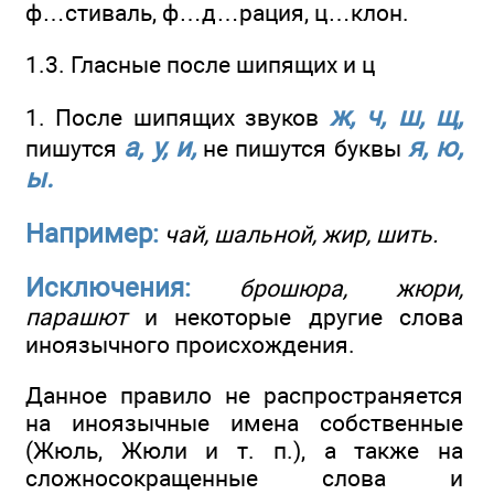
ф…стиваль, ф…д…рация, ц…клон.
1.3. Гласные после шипящих и ц
ж, ч, ш, щ,
1. После шипящих звуков
а, у, и,
я, ю,
пишутся
не пишутся буквы
ы.
Например:
чай, шальной, жир, шить.
Исключения:
брошюра, жюри,
парашют
и некоторые другие слова
иноязычного происхождения.
Данное правило не распространяется
на иноязычные имена собственные
(Жюль, Жюли и т. п.), а также на
сложносокращенные слова и