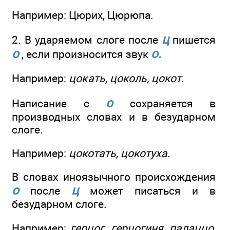
Например: Цюрих, Цюрюпа.
ц
2. В ударяемом слоге после
пишется
о
о.
, если произносится звук
Например:
цокать, цоколь, цокот.
о
Написание с
сохраняется в
производных словах и в безударном
слоге.
Например:
цокотать, цокотуха.
В словах иноязычного происхождения
о
ц
после
может писаться и в
безударном слоге.
Например:
герцог, герцогиня, палаццо,