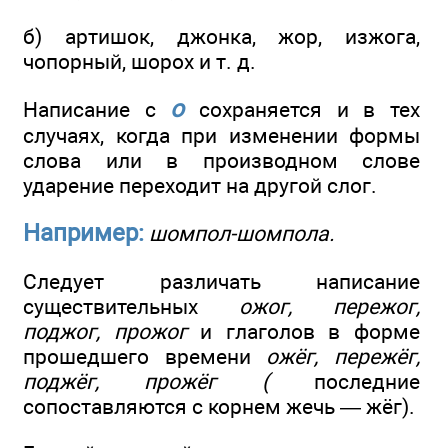
б) артишок, джонка, жор, изжога,
чопорный, шорох и т. д.
о
Написание с
сохраняется и в тех
случаях, когда при изменении формы
слова или в производном слове
ударение переходит на другой слог.
Например:
шомпол-шомпола.
Следует различать написание
существительных
ожог, пережог,
поджог, прожог
и глаголов в форме
прошедшего времени
ожёг, пережёг,
поджёг, прожёг (
последние
сопоставляются с корнем жечь — жёг).