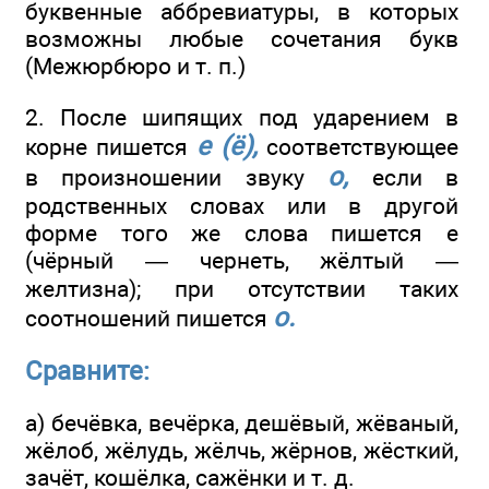
буквенные аббревиатуры, в которых
возможны любые сочетания букв
(Межюрбюро и т. п.)
2. После шипящих под ударением в
е (ё),
корне пишется
соответствующее
о,
в произношении звуку
если в
родственных словах или в другой
форме того же слова пишется е
(чёрный — чернеть, жёлтый —
желтизна); при отсутствии таких
о.
соотношений пишется
Сравните:
а) бечёвка, вечёрка, дешёвый, жёваный,
жёлоб, жёлудь, жёлчь, жёрнов, жёсткий,
зачёт, кошёлка, сажёнки и т. д.