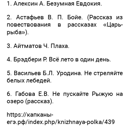
1. Алексин А. Безумная Евдокия.
2. Астафьев В. П. Бойе. (Рассказ из
повествования в рассказах «Царь-
рыба»).
3. Айтматов Ч. Плаха.
4. Брэдбери Р. Всё лето в один день.
5. Васильев Б.Л. Уродина. Не стреляйте
белых лебедей.
6. Габова Е.В. Не пускайте Рыжую на
озеро (рассказ).
https://капканы-
егэ.рф/index.php/knizhnaya-polka/439