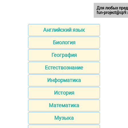
Для любых пред
fun-project@cp9.
Английский язык
Биология
География
Естествознание
Информатика
История
Математика
Музыка