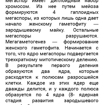
мегаспор имеет диплоидный набор
хромосом. Из нее путем мейоза
формируются 4 гаплоидных
мегаспоры, из которых лишь одна дает
начало женскому гаметофиту —
зародышевому майку. Остальные
мегаспоры разрушаются.
Мегагаметогенез — формирование
женского гаметофита. Начинается с
того, что ядро мегаспоры подвергается
трехкратному митотическому делению.
В результате первого деления
образуются два ядра, которые
расходятся к полюсам разросшейся
клетки. Каждое из этих ядер еще
дважды делится, и у каждого полюса
образуется по 4 ядра (8- ядерная
стадия развития зародышевого