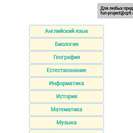
Для любых пред
fun-project@cp9.
Английский язык
Биология
География
Естествознание
Информатика
История
Математика
Музыка