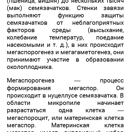
(пшеница, вишня) до нескольких тысяч
(мак) семязачатков. Стенки завязи
выполняют функцию защиты
семязачатков от неблагоприятных
факторов среды (высыхание,
колебание температур, поедание
насекомыми и т. д.), в них происходит
мегаспорогенез и мегагаметогенез, они
принимают участие в образовании
околоплодника.
Мегаспорогенез — процесс
формирования мегаспор. Он
происходит в нуцеллусе семязачатка. В
области микропиле начинает
разрастаться одна клетка —
мегаспороцит, или материнская клетка
мегаспор. Материнская клетка