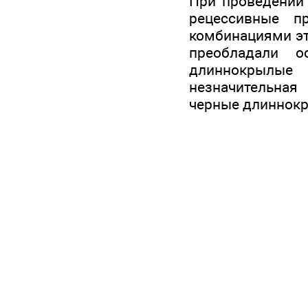
При проведении
рецессивные п
комбинациями эт
преобладали о
длиннокрылые
незначительная
черные длиннокр