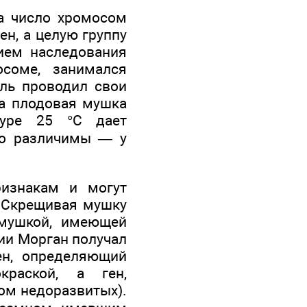
а число хромосом
ен, а целую группу
нием наследования
соме, занимался
ль проводил свои
ла плодовая мушка
туре 25 °С дает
шо различимы — у
изнакам и могут
. Скрещивая мушку
мушкой, имеющей
нии Морган получал
ен, определяющий
раской, а ген,
ом недоразвитых).