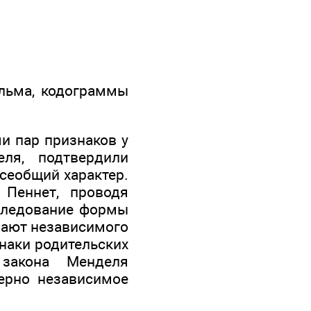
льма, кодограммы
ми пар признаков у
ля, подтвердили
всеобщий характер.
 Пеннет, проводя
аследование формы
 дают независимого
наки родительских
закона Менделя
терно независимое