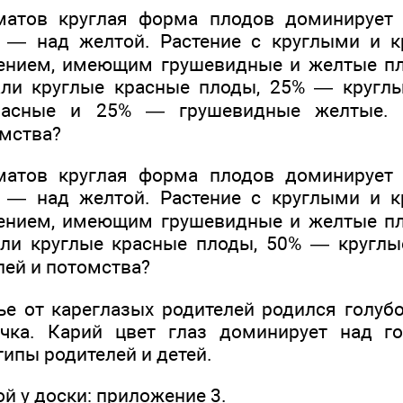
оматов круглая форма плодов доминирует 
а — над желтой. Растение с круглыми и 
тением, имеющим грушевидные и желтые пл
али круглые красные плоды, 25% — кругл
расные и 25% — грушевидные желтые. 
омства?
оматов круглая форма плодов доминирует 
а — над желтой. Растение с круглыми и 
тением, имеющим грушевидные и желтые пл
али круглые красные плоды, 50% — круглы
лей и потомства?
мье от кареглазых родителей родился голуб
очка. Карий цвет глаз доминирует над г
ипы родителей и детей.
ой у доски: приложение 3.