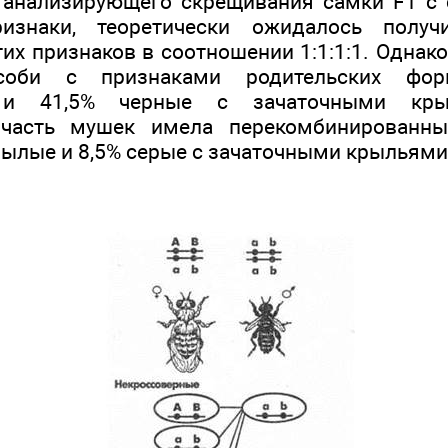
 анализирующего скрещивания самки F1 с
ризнаки, теоретически ожидалось получ
их признаков в соотношении 1:1:1:1. Однак
соби с признаками родительских фо
 и 41,5% черные с зачаточными кр
 часть мушек имела перекомбинированны
ылые и 8,5% серые с зачаточными крыльями