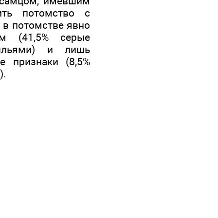
 самцом, имевшим
ить потомство с
о в потомстве явно
рм (41,5% серые
ыльями) и лишь
е признаки (8,5%
).