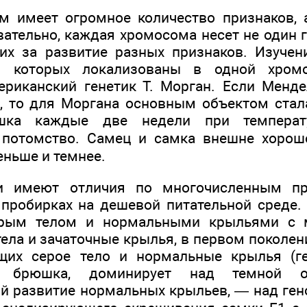
м имеет огромное количество признаков, 
ательно, каждая хромосома несет не один г
их за развитие разных признаков. Изуче
ны которых локализованы в одной хромо
риканский генетик Т. Морган. Если Менде
, то для Моргана основным объектом ста
шка каждые две недели при темпера
 потомство. Самец и самка внешне хоро
ньше и темнее.
ни имеют отличия по многочисленным пр
пробирках на дешевой питательной среде
ерым телом и нормальными крыльями с 
тела и зачаточные крылья, в первом поколе
щих серое тело и нормальные крылья (г
у брюшка, доминирует над темной ок
 развитие нормальных крыльев, — над ген