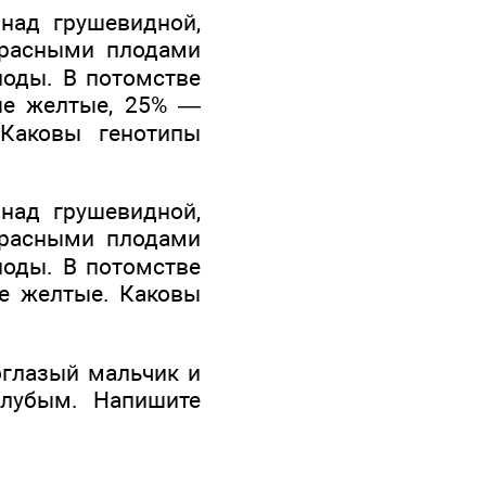
над грушевидной,
красными плодами
оды. В потомстве
ые желтые, 25% —
Каковы генотипы
над грушевидной,
красными плодами
оды. В потомстве
е желтые. Каковы
оглазый мальчик и
олубым. Напишите