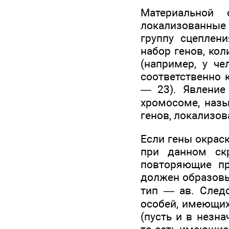
Материальной 
локализованные 
группу сцеплен
набор генов, ко
(например, у ч
соответственно 
— 23). Явление
хромосоме, наз
генов, локализо
Если гены окрас
при данном ск
повторяющие пр
должен образовы
тип — ав. След
особей, имеющих
(пусть и в незн