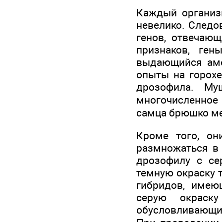
Каждый организ
невелико. Следов
генов, отвечающ
признаков, ге
выдающийся аме
опыты на горохе
дрозофила. Му
многочисленное
самца брюшко ме
Кроме того, о
размножаться в 
дрозофилу с с
темную окраску 
гибридов, имею
серую окраск
обусловливающий