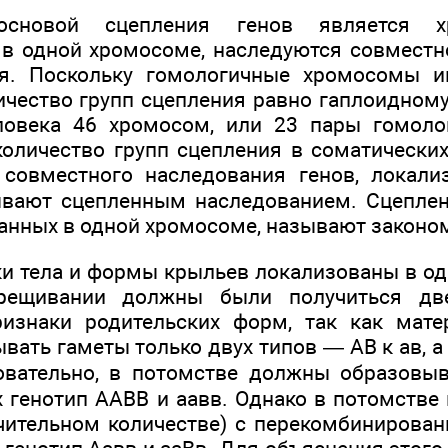
основой сцепления генов является х
в одной хромосоме, наследуются совместн
ия. Поскольку гомологичные хромосомы 
личество групп сцепления равно гаплоидном
еловека 46 хромосом, или 23 пары гомоло
количество групп сцепления в соматических
 совместного наследования генов, локали
ывают сцепленным наследованием. Сцеплен
ванных в одной хромосоме, называют законо
ки тела и формы крыльев локализованы в од
рещивании должны были получиться две
изнаки родительских форм, так как мате
вать гаметы только двух типов — АВ к ав, 
овательно, в потомстве должны образовыв
 генотип ААВВ и аавв. Однако в потомстве
ачительном количестве) с перекомбинирова