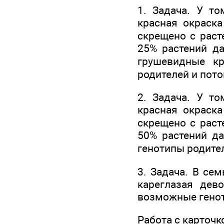
1. Задача. У т
красная окраск
скрещено с рас
25% растений д
грушевидные к
родителей и пот
2. Задача. У т
красная окраск
скрещено с рас
50% растений д
генотипы родите
3. Задача. В се
кареглазая дев
возможные генот
Работа с карточк