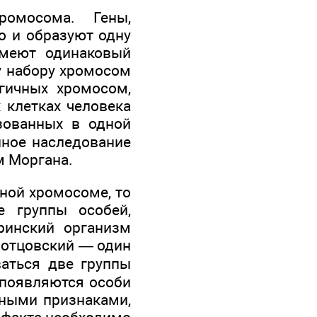
ромосома. Гены,
о и образуют одну
имеют одинаковый
у набору хромосом
гичных хромосом,
 клетках человека
зованных в одной
ное наследование
м Моргана.
ной хромосоме, то
 группы особей,
ринский организм
а отцовский — один
аться две группы
 появляются особи
нными признаками,