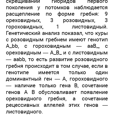
скрещивании гибридов первого
поколения у потомков наблюдается
расщепление по форме гребня: 9
ореховидных, 3 розовидных, 3
гороховидных, 1 листовидный.
Генетический анализ показал, что куры
с розовидным гребнем имеют генотип
A_bb, с гороховидным — ааВ_, с
ореховидным — А_В_ и с листовидным
— aabb, то есть развитие розовидного
гребня происходит в том случае, если в
генотипе имеется только один
доминантный ген — А, гороховидного
— наличие только гена В, сочетание
генов А В обусловливает появление
ореховидного гребня, а сочетание
рецессивных аллелей этих генов —
листовидного.