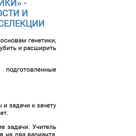
ИКИ» -
СТИ И
 СЕЛЕКЦИИ
 основам генетики,
лубить и расширить
 подготовленные
 и задачи к зачету
ет.
ие задачи. Учитель
я на два варианта,