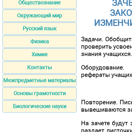
ЗАЧЕ
Обществознание
ЗАКО
Окружающий мир
ИЗМЕНЧИ
Русский язык
Задачи. Обобщит
Физика
проверить усвоен
знания учащихся
Химия
Оборудование.
Контакты
рефераты учащихс
Межпредметные материалы
Основы грамотности
Повторение. Пись
Биологические науки
вывешиваются за
На зачете будут 
раздает листочки