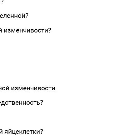
ы?
деленной?
й изменчивости?
ной изменчивости.
едственность?
й яйцеклетки?