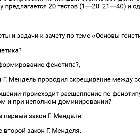
 предлагается 20 тестов (1—20, 21—40) и од
сты и задачи к зачету по теме «Основы генет
нетика?
 формирование фенотипа?,
м Г. Мендель проводил скрещивание между с
ношении происходит расщепление по фенотип
ном и при неполном доминировании?
 первый закон Г. Менделя.
 второй закон Г. Менделя.