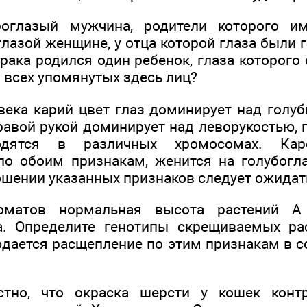
боглазый мужчина, родители которого им
лазой женщине, у отца которой глаза были г
брака родился один ребенок, глаза которого
 всех упомянутых здесь лиц?
овека карий цвет глаз доминирует над голу
равой рукой доминирует над леворукостью, 
одятся в различных хромосомах. Кар
по обоим признакам, женится на голубогл
ошении указанных признаков следует ожидат
оматов нормальная высота растений А
а. Определите генотипы скрещиваемых рас
дается расщепление по этим признакам в со
стно, что окраска шерсти у кошек контр