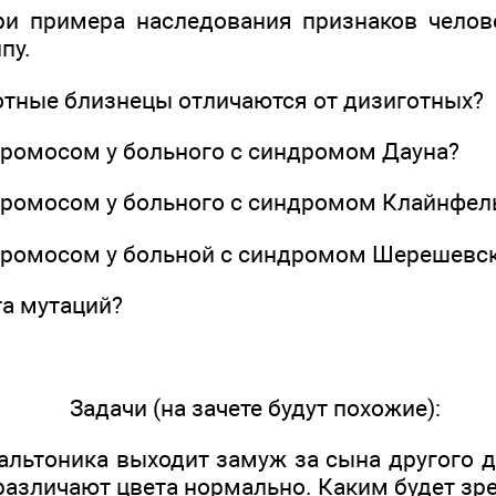
ри примера наследования признаков челов
пу.
отные близнецы отличаются от дизиготных?
 хромосом у больного с синдромом Дауна?
 хромосом у больного с синдромом Клайнфел
 хромосом у больной с синдромом Шерешевск
та мутаций?
Задачи (на зачете будут похожие):
дальтоника выходит замуж за сына другого 
различают цвета нормально. Каким будет зре