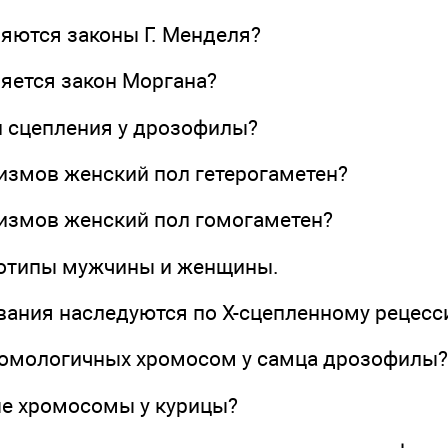
няются законы Г. Менделя?
няется закон Моргана?
п сцепления у дрозофилы?
низмов женский пол гетерогаметен?
низмов женский пол гомогаметен?
нотипы мужчины и женщины.
евания наследуются по Х-сцепленному рецесс
 гомологичных хромосом у самца дрозофилы?
ые хромосомы у курицы?