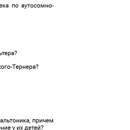
ека по аутосомно-
ьтера?
ого-Тернера?
дальтоника, причем
ние у их детей?