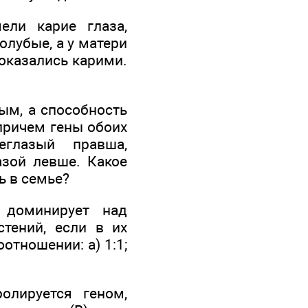
ели карие глаза,
олубые, а у матери
 оказались карими.
бым, а способность
причем гены обоих
еглазый правша,
азой левше. Какое
ь в семье?
 доминирует над
тений, если в их
отношении: а) 1:1;
олируется геном,