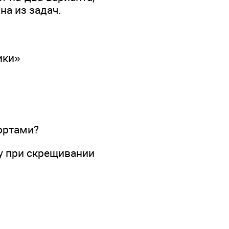
на из задач.
ики»
ортами?
у при скрещивании