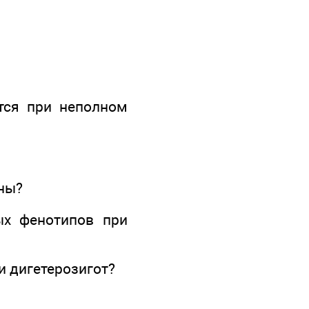
тся при неполном
тны?
ых фенотипов при
и дигетерозигот?