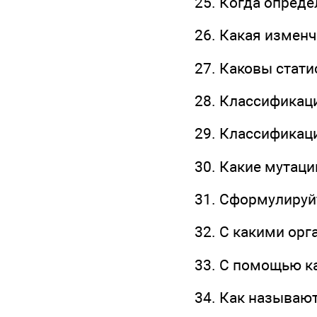
25. Когда опреде
26. Какая измен
27. Каковы стат
28. Классификац
29. Классификац
30. Какие мутац
31. Сформулируй
32. С какими ор
33. С помощью ка
34. Как называю