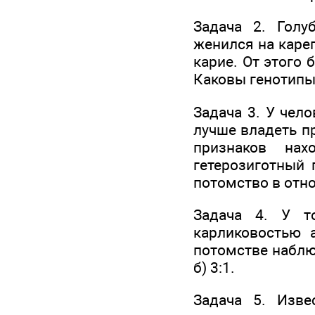
Задача 2. Голу
женился на карег
карие. От этого 
Каковы генотипы
Задача 3. У чел
лучше владеть п
признаков нах
гетерозиготный 
потомство в отн
Задача 4. У т
карликовостью 
потомстве наблю
б) 3:1.
Задача 5. Изве