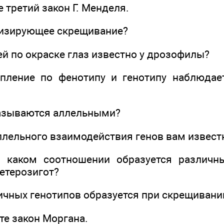
 третий закон Г. Менделя.
ализирующее скрещивание?
ей по окраске глаз известно у дрозофилы?
епление по фенотипу и генотипу наблюдае
называются аллельными?
аллельного взаимодействия генов вам извес
в каком соотношении образуется различн
етерозигот?
ичных генотипов образуется при скрещивани
те закон Моргана.