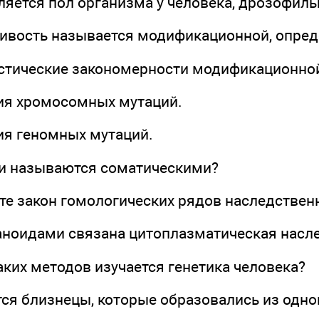
ляется пол организма у человека, дрозофил
чивость называется модификационной, опре
истические закономерности модификационно
ия хромосомных мутаций.
ия геномных мутаций.
ии называются соматическими?
те закон гомологических рядов наследствен
ганоидами связана цитоплазматическая насл
ких методов изучается генетика человека?
тся близнецы, которые образовались из одно