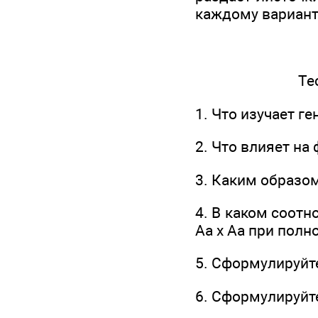
каждому варианту
Те
1. Что изучает ге
2. Что влияет на
3. Каким образо
4. В каком соот
Аа х Аа при пол
5. Сформулируйте
6. Сформулируйте