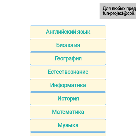
Для любых пред
fun-project@cp9.
Английский язык
Биология
География
Естествознание
Информатика
История
Математика
Музыка