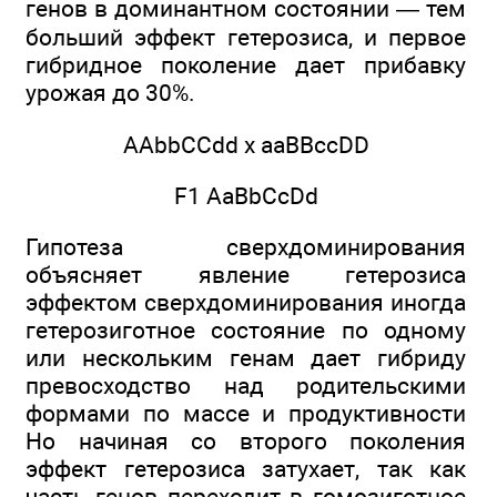
генов в доминантном состоянии — тем
больший эффект гетерозиса, и первое
гибридное поколение дает прибавку
урожая до 30%.
AAbbCCdd х aaBBccDD
F1 AaBbCсDd
Гипотеза сверхдоминирования
объясняет явление гетерозиса
эффектом сверхдоминирования иногда
гетерозиготное состояние по одному
или нескольким генам дает гибриду
превосходство над родительскими
формами по массе и продуктивности
Но начиная со второго поколения
эффект гетерозиса затухает, так как
часть генов переходит в гомозиготное