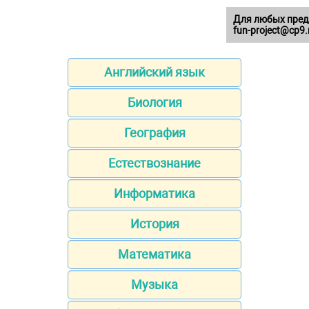
Для любых пред
fun-project@cp9.
Английский язык
Биология
География
Естествознание
Информатика
История
Математика
Музыка