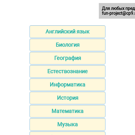
Для любых пред
fun-project@cp9.
Английский язык
Биология
География
Естествознание
Информатика
История
Математика
Музыка