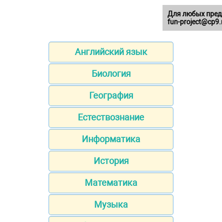
Для любых пред
fun-project@cp9.
Английский язык
Биология
География
Естествознание
Информатика
История
Математика
Музыка