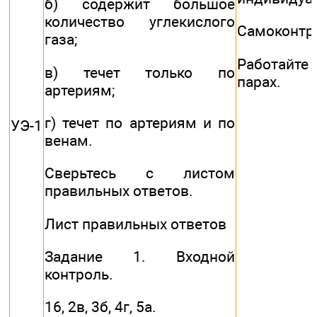
б) содержит большое
количество углекислого
Самоконтр
газа;
Работай
в) течет только по
парах.
артериям;
г) течет по артериям и по
УЭ-1
венам.
Сверьтесь с листом
правильных ответов.
Лист правильных ответов
Задание 1. Входной
контроль.
16, 2в, 3б, 4г, 5а.