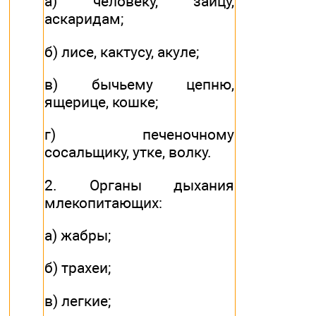
а) человеку, зайцу,
аскаридам;
б) лисе, кактусу, акуле;
в) бычьему цепню,
ящерице, кошке;
г) печеночному
сосальщику, утке, волку.
2. Органы дыхания
млекопитающих:
а) жабры;
б) трахеи;
в) легкие;