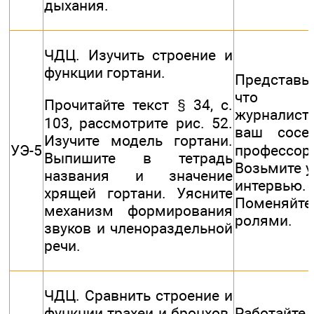
дыхания.
ЧДЦ. Изучить строение и
функции гортани.
Представьт
что 
Прочитайте текст § 34, с.
журналис
103, рассмотрите рис. 52.
ваш сос
Изучите модель гортани.
УЭ-5
профессор
Выпишите в тетрадь
Возьмите у
названия и значение
интервью.
хрящей гортани. Уясните
Поменяйте
механизм формирования
ролями.
звуков и членораздельной
речи.
ЧДЦ. Сравнить строение и
функции трахеи и бронхов.
Работайте