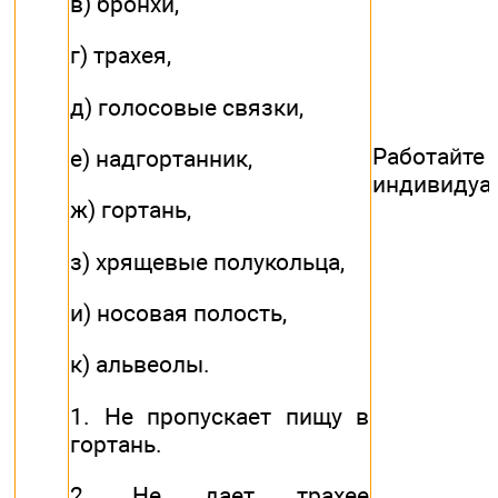
в) бронхи,
г) трахея,
д) голосовые связки,
Работайте
е) надгортанник,
индивидуа
ж) гортань,
з) хрящевые полукольца,
и) носовая полость,
к) альвеолы.
1. Не пропускает пищу в
гортань.
2. Не дает трахее