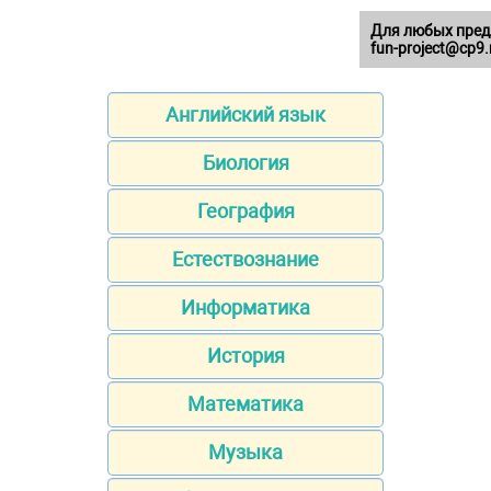
Для любых пред
fun-project@cp9.
Английский язык
Биология
География
Естествознание
Информатика
История
Математика
Музыка