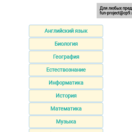
Для любых пред
fun-project@cp9.
Английский язык
Биология
География
Естествознание
Информатика
История
Математика
Музыка