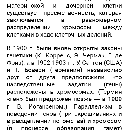
материнской и дочерней клетки
существует преемственность, которая
заключается в равномерном
распределении хромосом между
клетками в ходе клеточных делений.
В 1900 г. были вновь открыты законы
генетики (К. Корренс, Э. Чермак, Г. де
Фриз), а в 1902-1903 гг. У. Саттон (США)
и Т. Бовери (Германия) независимо
друг от друга предположили, что
наследственные задатки (гены)
расположены в хромосомах. (Термин
«ген» был предложен позже — в 1909
г. В. Иогансеном.) Параллелизм в
поведении генов (при скрещиваниях и
в расщеплении потомства) и хромосом
(в процессе образования гамет)