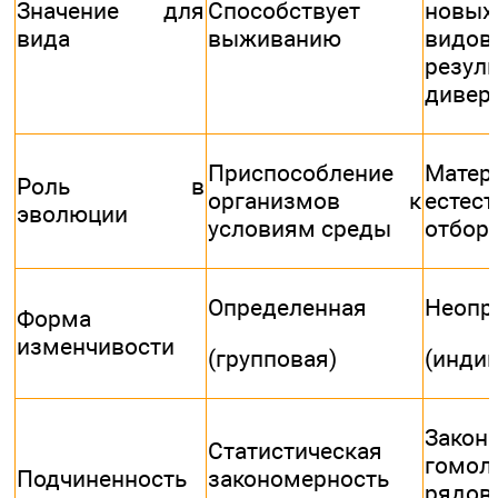
Значение для
Способствует
новых
вида
выживанию
видов
резуль
дивер
Приспособление
Мате
Роль в
организмов к
естест
эволюции
условиям среды
отбор
Определенная
Неопр
Форма
изменчивости
(групповая)
(инди
Закон
Статистическая
гомол
Подчиненность
закономерность
рядов