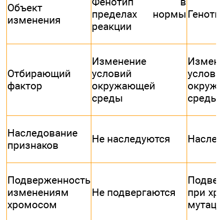
Фенотип в
Объект
пределах нормы
Генот
изменения
реакции
Изменение
Измен
Отбирающий
условий
услов
фактор
окружающей
окруж
среды
среды
Наследование
Не наследуются
Насле
признаков
Подверженность
Подве
изменениям
Не подвергаются
при х
хромосом
мутац