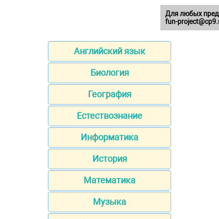
Для любых пред
fun-project@cp9.
Английский язык
Биология
География
Естествознание
Информатика
История
Математика
Музыка