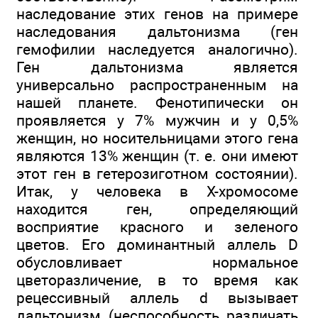
наследование этих генов на примере
наследования дальтонизма (ген
гемофилии наследуется аналогично).
Ген дальтонизма является
универсально распространенным на
нашей планете. Фенотипически он
проявляется у 7% мужчин и у 0,5%
женщин, но носительницами этого гена
являются 13% женщин (т. е. они имеют
этот ген в гетерозиготном состоянии).
Итак, у человека в Х-хромосоме
находится ген, определяющий
восприятие красного и зеленого
цветов. Его доминантный аллель D
обусловливает нормальное
цветоразличение, в то время как
рецессивный аллель d вызывает
дальтонизм (неспособность различать