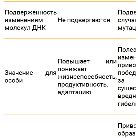
Подверженность
Подве
изменениям
Не подвергаются
случ
молекул ДНК
мутац
Полез
измен
Повышает или
при
понижает
Значение для
побед
жизнеспособность,
особи
за
продуктивность,
сущес
адаптацию
вред
гибел
При
образ