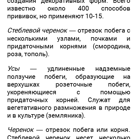
создания декоративных форм. Всего
известно около 400 способов
прививок, но применяют 10-15.
Стеблевой черенок
— отрезок побега с
несколькими узлами, почками и
придаточными корнями (смородина,
роза, тополь).
Усы
— удлиненные надземные
ползучие побеги, образующие на
верхушках розеточные побеги,
укореняющиеся с помощью
придаточных корней. Служат для
вегетативного размножения в природе
и в культуре (земляника).
Черенок
— отрезок побега или корня.
Стеблевой черенок несет несколько