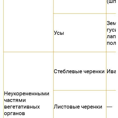
(шп
Зем
гус
Усы
лап
пол
Стеблевые черенки
Ива
Неукорененными
частями
—
вегетативных
Листовые черенки
органов