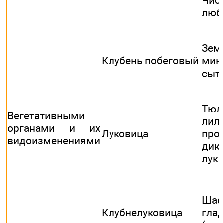
Чист
люб
Зем
Клубень побеговый
ми
сыт
Тюл
Вегетативными
лили
органами и их
Луковица
прол
видоизменениями
дик
лук
Шаф
Клубнелуковица
гла