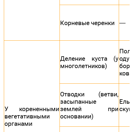
—
Корневые черенки
Пол
Деление куста (у
одув
многолетников)
бор
ков
Отводки (ветви,
засыпанные
Ель
У корененными
землей при
ску
вегетативными
основании)
органами