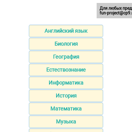
Для любых пред
fun-project@cp9.
Английский язык
Биология
География
Естествознание
Информатика
История
Математика
Музыка