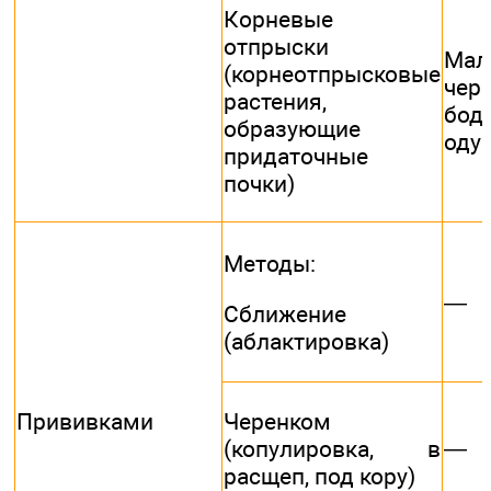
Корневые
отпрыски
Мали
(корнеотпрысковые
чере
растения,
бод
образующие
оду
придаточные
почки)
Методы:
—
Сближение
(аблактировка)
Прививками
Черенком
—
(копулировка, в
расщеп, под кору)