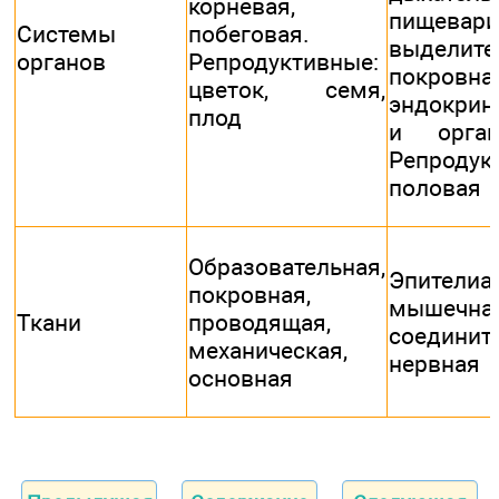
корневая,
пищевари
Системы
побеговая.
выделите
органов
Репродуктивные:
покровная
цветок, семя,
эндокрин
плод
и орган
Репродук
половая
Образовательная,
Эпителиа
покровная,
мышечная
Ткани
проводящая,
соедините
механическая,
нервная
основная