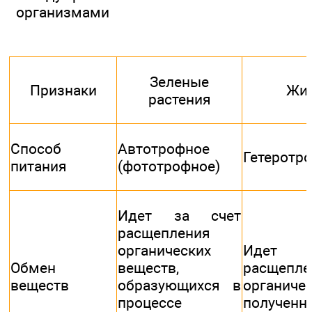
организмами
Зеленые
Признаки
Жи
растения
Способ
Автотрофное
Гетеротр
питания
(фототрофное)
Идет за счет
расщепления
органических
Идет 
Обмен
веществ,
расщепле
веществ
образующихся в
органичес
процессе
полученн