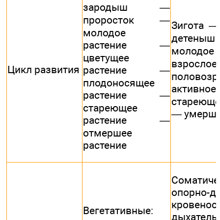
зародыш —
проросток —
Зигота 
молодое
детеныш 
растение —
молодое
цветущее
взрослое
Цикл развития
растение —
половозр
плодоносящее
активное
растение —
стареющ
стареющее
— умерше
растение —
отмершее
растение
Соматиче
опорно-дв
кровеносн
Вегетативные:
дыхательн