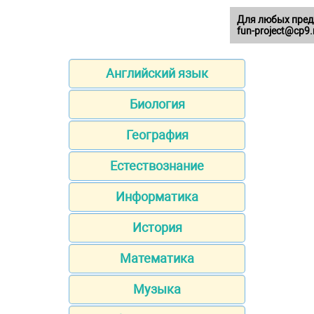
Для любых пред
fun-project@cp9.
Английский язык
Биология
География
Естествознание
Информатика
История
Математика
Музыка