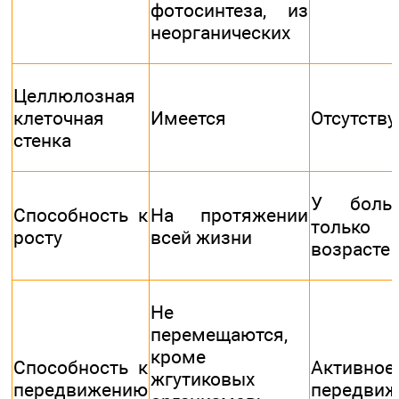
фотосинтеза, из
неорганических
Целлюлозная
клеточная
Имеется
Отсутству
стенка
У боль
Способность к
На протяжении
только
росту
всей жизни
возрасте
Не
перемещаются,
кроме
Способность к
Активное
жгутиковых
передвижению
передвиж