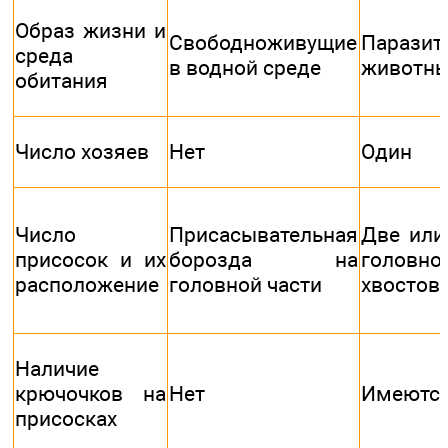
Образ жизни и
Свободноживущие
Паразит
среда
в водной среде
животн
обитания
Число хозяев
Нет
Один
Число
Присасывательная
Две или
присосок и их
борозда на
голо
расположение
головной части
хвостово
Наличие
крючочков на
Нет
Имеютс
присосках