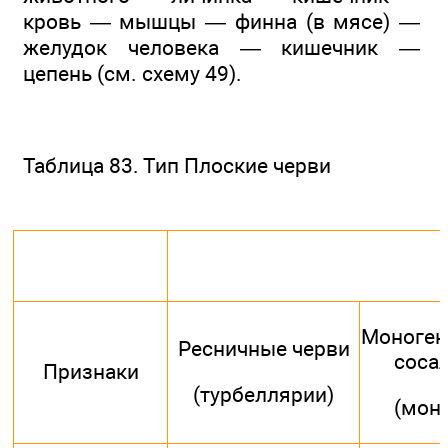
кровь — мышцы — финна (в мясе) —
желудок человека — кишечник —
цепень (см. схему 49).
Таблица 83. Тип Плоские черви
Моноген
Ресничные черви
соса
Признаки
(турбеллярии)
(мон