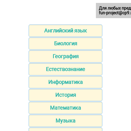
Для любых пред
fun-project@cp9.
Английский язык
Биология
География
Естествознание
Информатика
История
Математика
Музыка