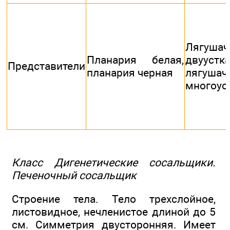
Лягушач
Планария белая,
двуустка
Представители
планария черная
лягушач
многоус
Класс Дигенетические сосальщики.
Печеночный сосальщик
Строение тела. Тело трехслойное,
листовидное, нечленистое длиной до 5
см. Симметрия двусторонняя. Имеет