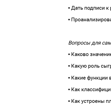
• Дать подписи к
• Проанализирова
Вопросы для са
• Каково значен
• Какую роль сыг
• Какие функции
• Как классифиц
• Как устроены п