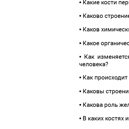
• Какие кости п
• Каково строени
• Каков химическ
• Какое органиче
• Как изменяетс
человека?
• Как происходит
• Каковы строен
• Какова роль же
• В каких костях