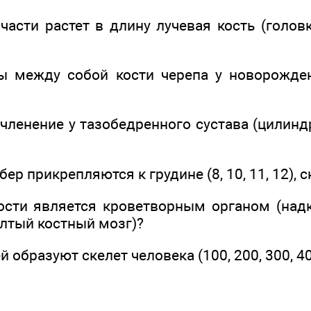
 части растет в длину лучевая кость (голо
ы между собой кости черепа у новорожден
очленение у тазобедренного сустава (цилинд
бер прикрепляются к грудине (8, 10, 11, 12), с
кости является кроветворным органом (надк
елтый костный мозг)?
й образуют скелет человека (100, 200, 300, 4