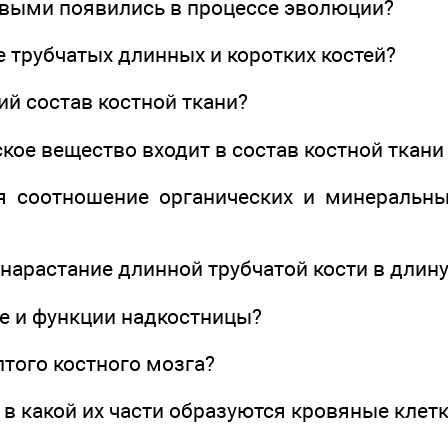
ервыми появились в процессе эволюции?
е трубчатых длинных и коротких костей?
ий состав костной ткани?
ское вещество входит в состав костной ткани
я соотношение органических и минеральны
 нарастание длинной трубчатой кости в длин
ие и функции надкостницы?
лтого костного мозга?
 и в какой их части образуются кровяные клет