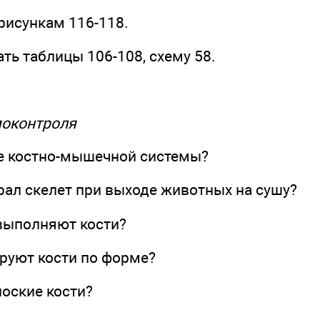
 рисункам 116-118.
ть таблицы 106-108, схему 58.
моконтроля
ие костно-мышечной системы?
рал скелет при выходе животных на сушу?
 выполняют кости?
ируют кости по форме?
лоские кости?