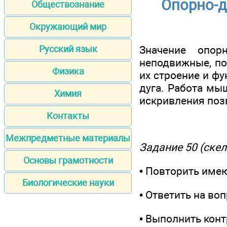
Опорно-д
Обществознание
Окружающий мир
Значение опорн
Русский язык
неподвижные, по
Физика
их строение и ф
дуга. Работа мы
Химия
искривления поз
Контакты
Межпредметные материалы
Задание 50 (скел
Основы грамотности
• Повторить име
Биологические науки
• Ответить на во
• Выполнить кон