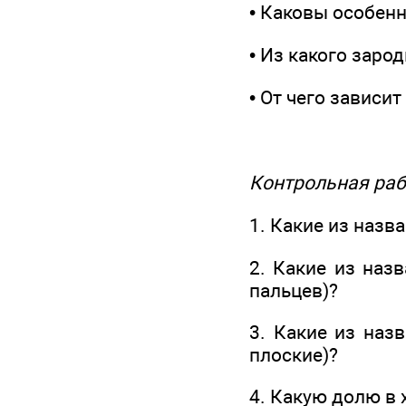
• Каковы особен
• Из какого заро
• От чего завис
Контрольная раб
1. Какие из назв
2. Какие из наз
пальцев)?
3. Какие из наз
плоские)?
4. Какую долю в 