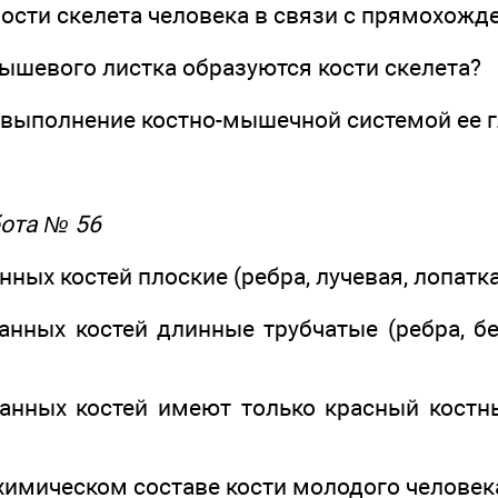
ности скелета человека в связи с прямохожд
дышевого листка образуются кости скелета?
ит выполнение костно-мышечной системой ее
ота № 56
анных костей плоские (ребра, лучевая, лопатк
ванных костей длинные трубчатые (ребра, б
ванных костей имеют только красный костн
химическом составе кости молодого человека с