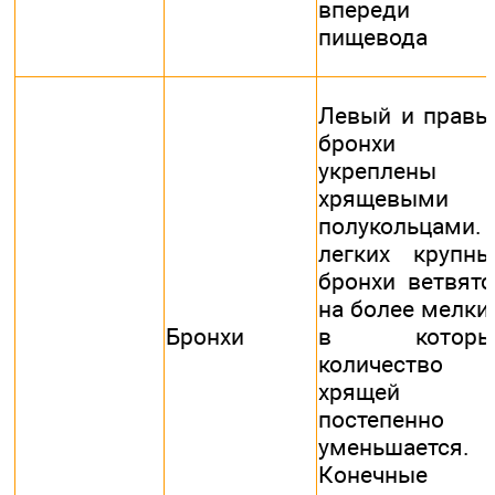
впереди
пищевода
Левый и правы
бронхи
укреплены
хрящевыми
полукольцами. 
легких крупны
бронхи ветвятс
на более мелкие
Бронхи
в которы
количество
хрящей
постепенно
уменьшается.
Конечные