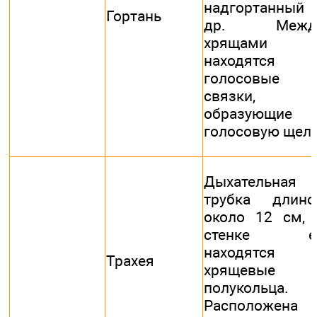
надгортанный 
Гортань
др. Межд
хрящами
находятся
голосовые
связки,
образующие
голосовую щел
Дыхательная
трубка длино
около 12 см, 
стенке е
находятся
Трахея
хрящевые
полукольца.
Расположена