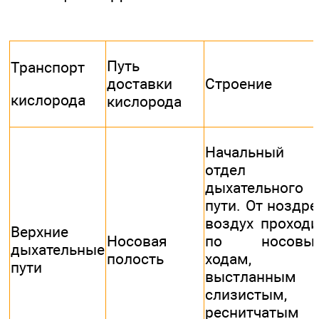
Путь
Транспорт
доставки
Строение
кислорода
кислорода
Начальный
отдел
дыхательного
пути. От ноздре
воздух проходи
Верхние
Носовая
по носовы
дыхательные
полость
ходам,
пути
выстланным
слизистым,
реснитчатым 