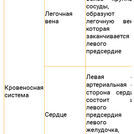
сосуды,
Легочная
образуют
вена
легочную вену
которая
заканчивается 
левого
предсердие
Левая 
артериальная 
Кровеносная
сторона сердц
система
состоит и
левого
Сердце
предсердия 
левого
желудочка,