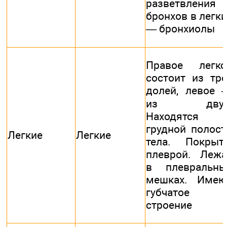
разветвления
бронхов в легки
— бронхиолы
Правое легко
состоит из тре
долей, левое 
из двух
Находятся 
грудной полост
Легкие
Легкие
тела. Покрыт
плеврой. Лежа
в плевральны
мешках. Имею
губчатое
строение