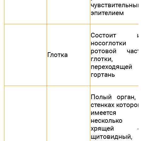
чувствительны
эпителием
Состоит и
носоглотки 
ротовой част
Глотка
глотки,
переходящей 
гортань
Полый орган, 
стенках которог
имеется
несколько
хрящей 
щитовидный,