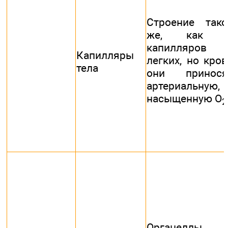
Строение тако
же, как 
капилляров
Капилляры
легких, но кров
тела
они принося
артериальную,
насыщенную О
2
Органеллы