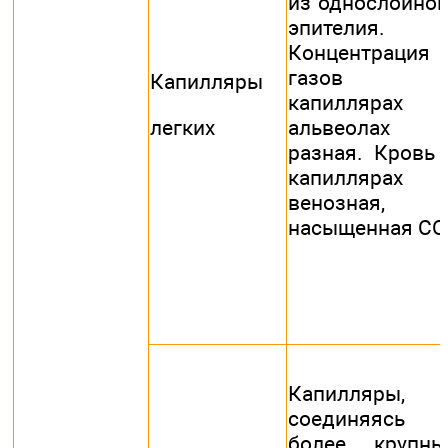
из однослойног
эпителия.
Концентрация
газов 
Капилляры
капиллярах 
альвеолах
легких
разная. Кровь 
капиллярах
венозная,
насыщенная СО
Капилляры,
соединяясь 
более крупны