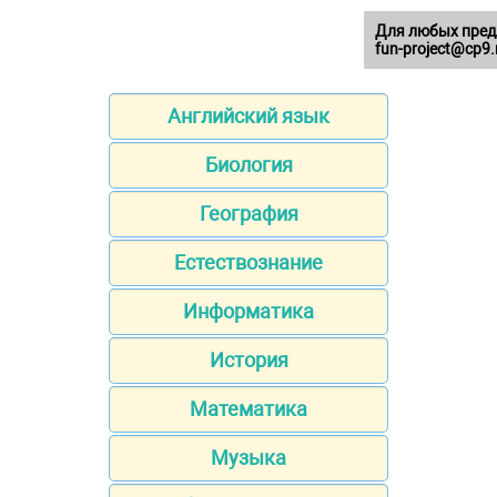
Для любых пред
fun-project@cp9.
Английский язык
Биология
География
Естествознание
Информатика
История
Математика
Музыка