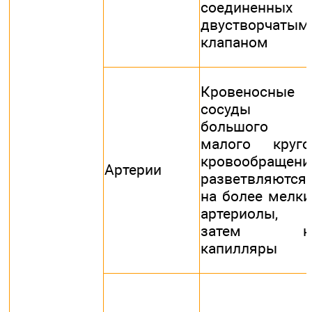
соединенных
двустворчатым
клапаном
Кровеносные
сосуды
большого 
малого круго
кровообращени
Артерии
разветвляются
на более мелки
артериолы, 
затем н
капилляры