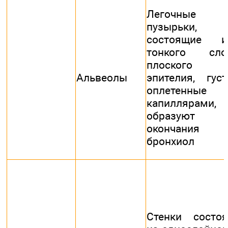
Легочные
пузырьки,
состоящие и
тонкого сло
плоского
Альвеолы
эпителия, густ
оплетенные
капиллярами,
образуют
окончания
бронхиол
Стенки состоя