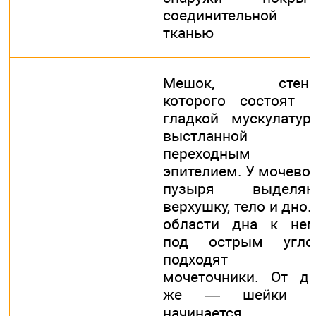
соединительной
тканью
Мешок, стенк
которого состоят 
гладкой мускулатур
выстланной
переходным
эпителием. У мочево
пузыря выделяю
верхушку, тело и дно.
области дна к не
под острым угло
подходят
мочеточники. От д
же — шейки 
начинается