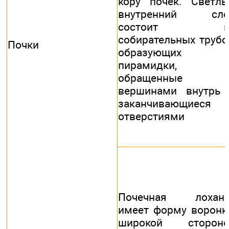
кору почек. Светл
внутренний сло
состоит и
собирательных трубо
Почки
образующих
пирамидки,
обращенные
вершинами внутрь
заканчивающиеся
отверстиями
Почечная лоханк
имеет форму воронк
широкой стороно