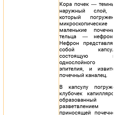
Кора почек — темн
наружный слой, 
который погружен
микроскопические
маленькие почечн
тельца — нефроны
Нефрон представля
собой капсулу
состоящую и
однослойного
эпителия, и извит
почечный каналец.
В капсулу погруж
клубочек капилляро
образованный
разветвлением
приносящей почечн