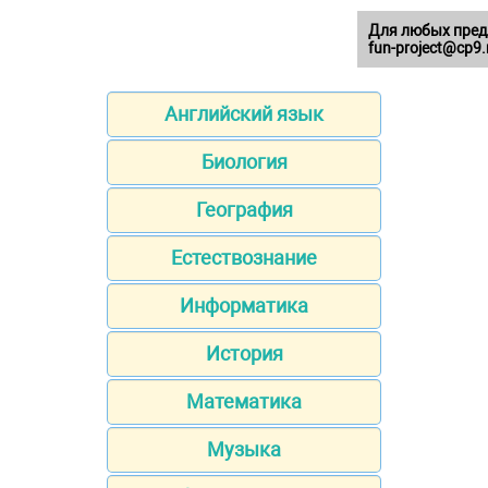
Для любых пред
fun-project@cp9.
Английский язык
Биология
География
Естествознание
Информатика
История
Математика
Музыка