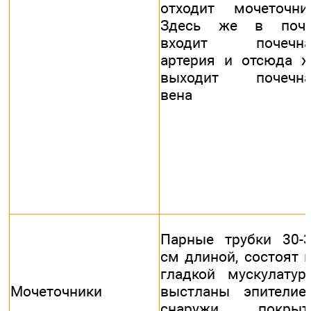
отходит мочеточни
Здесь же в почк
входит почечна
артерия и отсюда 
выходит почечна
вена
Парные трубки 30-
см длиной, состоят 
гладкой мускулатур
Мочеточники
выстланы эпителие
снаружи покрыт