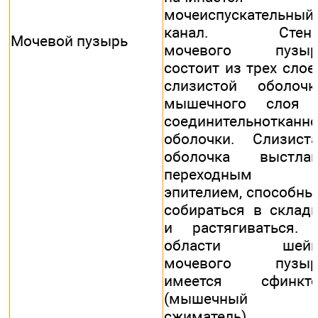
мочеиспускательный
канал. Стенк
Мочевой пузырь
мочевого пузыр
состоит из трех слое
слизистой оболочк
мышечного слоя 
соединительнотканн
оболочки. Слизист
оболочка выстлан
переходным
эпителием, способн
собираться в склад
и растягиваться.
области шейк
мочевого пузыр
имеется сфинкте
(мышечный
сжиматель)