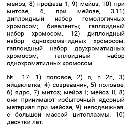
мейоз, 8) профаза 1, 9) мейоз, 10) при
митозе, 6, при мейозе, 3,11)
диплоидный набор гомологичных
хромосом; биваленты; гаплоидный
набор хромосом, 12) диплоидный
набор однохроматидных хромосом;
гаплоидный набор двухроматидных
хромосом; гаплоидный набор
однохроматидных хромосом.
№ 17: 1) половое, 2) n, n 2n, 3)
яйцеклетка, 4) созревания, 5) половое,
6) ядро, 7) митоз; мейоз I; мейоз II, 8)
они принимают избыточный ядерный
материал при мейозе, 9) неподвижная,
с большой массой цитоплазмы, 10)
десятки лет.