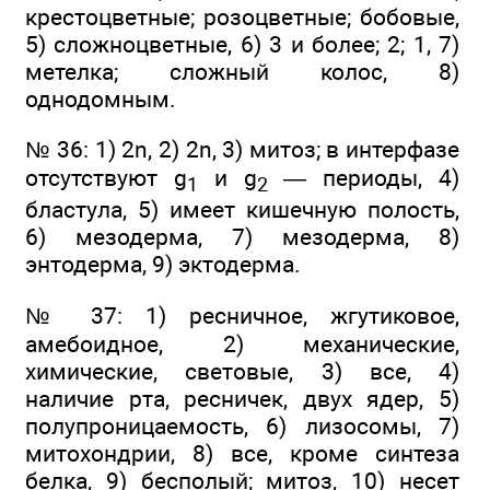
крестоцветные; розоцветные; бобовые,
5) сложноцветные, 6) 3 и более; 2; 1, 7)
метелка; сложный колос, 8)
однодомным.
№ 36: 1) 2n, 2) 2n, 3) митоз; в интерфазе
отсутствуют g
и g
— периоды, 4)
1
2
бластула, 5) имеет кишечную полость,
6) мезодерма, 7) мезодерма, 8)
энтодерма, 9) эктодерма.
№ 37: 1) ресничное, жгутиковое,
амебоидное, 2) механические,
химические, световые, 3) все, 4)
наличие рта, ресничек, двух ядер, 5)
полупроницаемость, 6) лизосомы, 7)
митохондрии, 8) все, кроме синтеза
белка, 9) бесполый; митоз, 10) несет