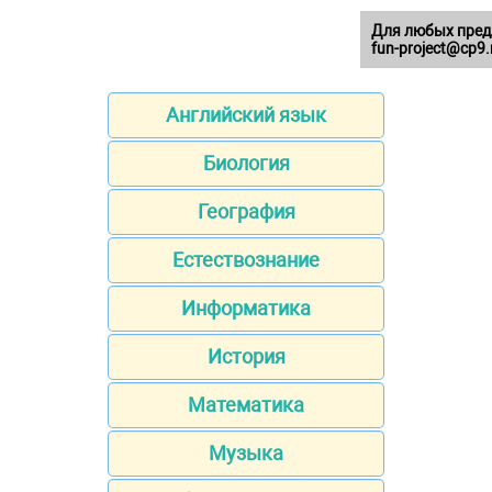
Для любых пред
fun-project@cp9.
Английский язык
Биология
География
Естествознание
Информатика
История
Математика
Музыка