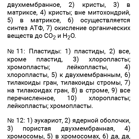
двухмембранное, 2) кристы, 3) в
матриксе, 4) кристы; вне митохондрий,
5) в матриксе, 6) осуществляется
синтез АТФ, 7) окисление органических
веществ до СO
и Н
O.
2
2
№11: Пластиды: 1) пластиды, 2) все,
кроме пластид, 3) хлоропласты;
хромопласты; лейкопласты, 4)
хлоропласты, 5) к двухмембранным, 6)
тилакоиды гран, тилакоиды стромы, 7)
на тилакоидах гран, 8) в строме, 9) все
перечисленное, 10) хлоропласты;
лейкопласты; хромопласты.
№ 12: 1) эукариот, 2) ядерной оболочки,
3) пористая двухмембранная, 4)
хромосомы, 5) в хромосомах, 6) да, да,