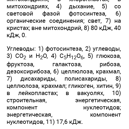
митохондриях, 4) дыхание, 5) со
световой фазой фотосинтеза, 6)
органические соединения; свет, 7) на
кристах; вне митохондрий, 8) 80 кДж, 40
кДж, 0.
Углеводы: 1) фотосинтеза, 2) углеводы,
3) СO
и Н
O, 4) С
Н
O
, 5) глюкоза,
2
2
5
12
6
фруктоза, галактоза, рибоза,
дезоксирибоза, 6) целлюлоза, крахмал,
7) дисахариды, полисахариды, 8)
целлюлоза, крахмал; гликоген, хитин, 9)
в лейкопластах; в вакуолях, 10)
строительная, энергетическая,
компонент нуклеотидов;
энергетическая, компонент
нуклеотидов, 11) 17,6 кДж.