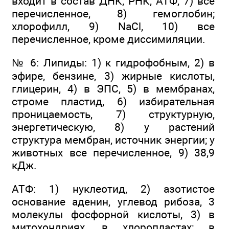
входит в состав ДНК, РНК, АТФ, 7) все
перечисленное, 8) гемоглобин;
хлорофилл, 9) NaCl, 10) все
перечисленное, кроме диссимиляции.
№ 6: Липиды: 1) к гидрофобным, 2) в
эфире, бензине, 3) жирные кислоты,
глицерин, 4) в ЭПС, 5) в мембранах,
строме пластид, 6) избирательная
проницаемость, 7) структурную,
энергетическую, 8) у растений
структура мембран, источник энергии; у
животных все перечисленное, 9) 38,9
кДж.
АТФ: 1) нуклеотид, 2) азотистое
основание аденин, углевод рибоза, 3
молекулы фосфорной кислоты, 3) в
митохондриях, в хлоропластах; в