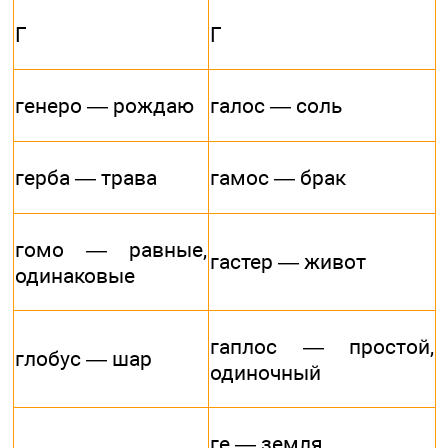
Г
Г
генеро — рождаю
галос — соль
герба — трава
гамос — брак
гомо — равные,
гастер — живот
одинаковые
гаплос — простой,
глобус — шар
одиночный
ге — земля