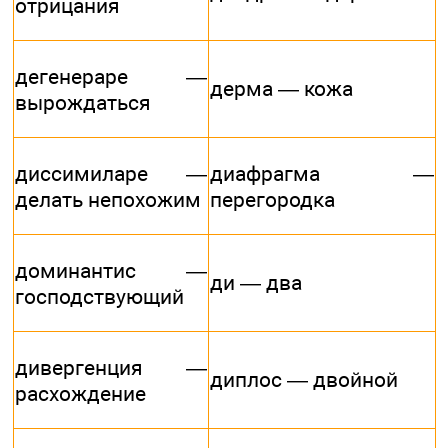
отрицания
дегенераре —
дерма — кожа
вырождаться
диссимиларе —
диафрагма —
делать непохожим
перегородка
доминантис —
ди — два
господствующий
дивергенция —
диплос — двойной
расхождение