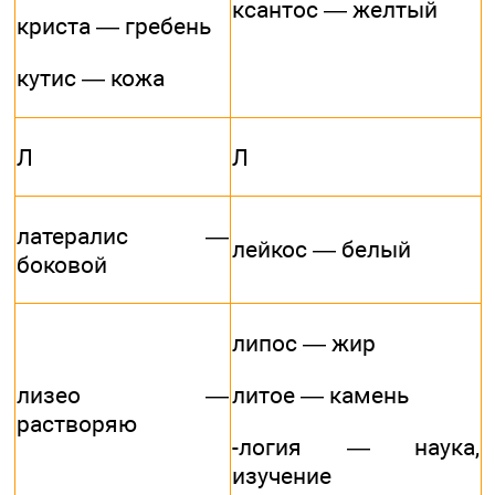
ксантос — желтый
криста — гребень
кутис — кожа
Л
Л
латералис —
лейкос — белый
боковой
липос — жир
лизео —
литое — камень
растворяю
-логия — наука,
изучение