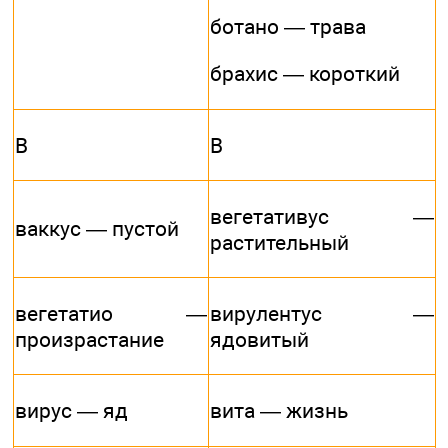
ботано — трава
брахис — короткий
В
В
вегетативус —
ваккус — пустой
растительный
вегетатио —
вирулентус —
произрастание
ядовитый
вирус — яд
вита — жизнь