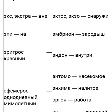
экс, экстра — вне
эктос, экзо — снаружи
эпи — на
эмбрион — зародыш
эритрос —
эндон — внутри
красный
энтомо — насекомое
энхима — налитое
эфемерос —
однодневный,
эргон — работа
мимолетный
эу — хороший,