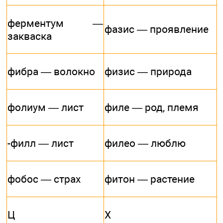
ферментум —
фазис — проявление
закваска
фибра — волокно
физис — природа
фолиум — лист
филе — род, племя
-филл — лист
филео — люблю
фобос — страх
фитон — растение
Ц
X