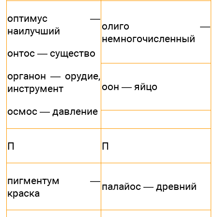
оптимус —
олиго —
наилучший
немногочисленный
онтос — существо
органон — орудие,
оон — яйцо
инструмент
осмос — давление
П
П
пигментум —
палайос — древний
краска