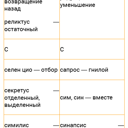
возвращение
уменьшение
назад
реликтус —
остаточный
С
С
селен цио — отбор
сапрос — гнилой
секретус —
сим, син — вместе
отделенный,
выделенный
симилис —
синапсис —