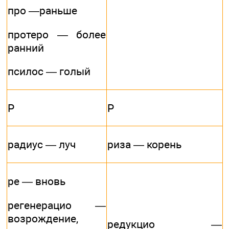
про —раньше
протеро — более
ранний
псилос — голый
Р
Р
радиус — луч
риза — корень
ре — вновь
регенерацио —
возрождение,
редукцио —