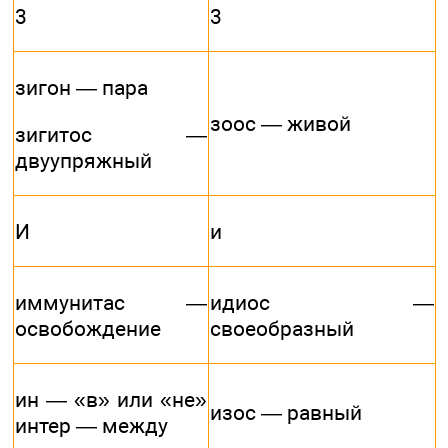
3
3
зигон — пара
зоос — живой
зигитос —
двуупряжный
И
и
иммунитас —
идиос —
освобождение
своеобразный
ин — «в» или «не»
изос — равный
интер — между