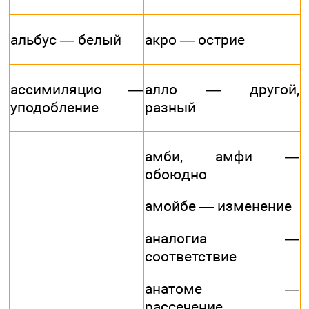
альбус — белый
акро — острие
ассимиляцио —
алло — другой,
уподобление
разный
амби, амфи —
обоюдно
амойбе — изменение
аналогиа —
соответствие
анатоме —
рассечение