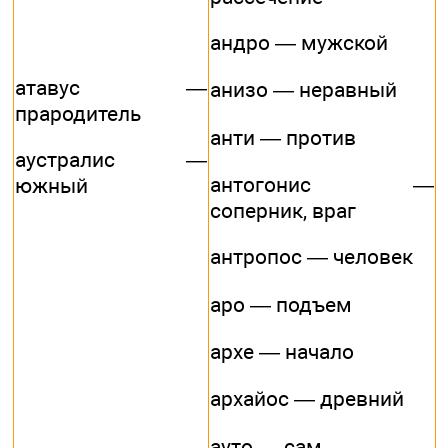
андро — мужской
атавус —
анизо — неравный
прародитель
анти — против
аустралис —
антогонис —
южный
соперник, враг
антропос — человек
аро — подъем
архе — начало
архайос — древний
ауто — сам