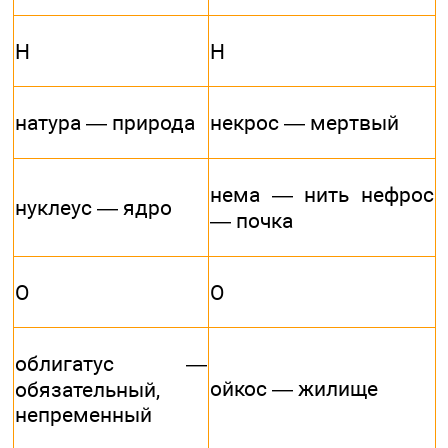
Н
Н
натура — природа
некрос — мертвый
нема — нить нефрос
нуклеус — ядро
— почка
О
О
облигатус —
ойкос — жилище
обязательный,
непременный