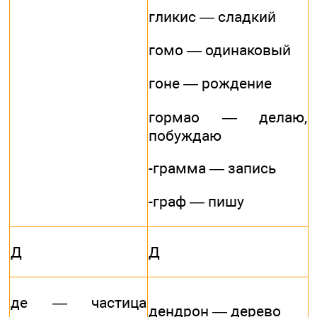
гликис — сладкий
гомо — одинаковый
гоне — рождение
гормао — делаю,
побуждаю
-грамма — запись
-граф — пишу
Д
Д
де — частица
дендрон — дерево