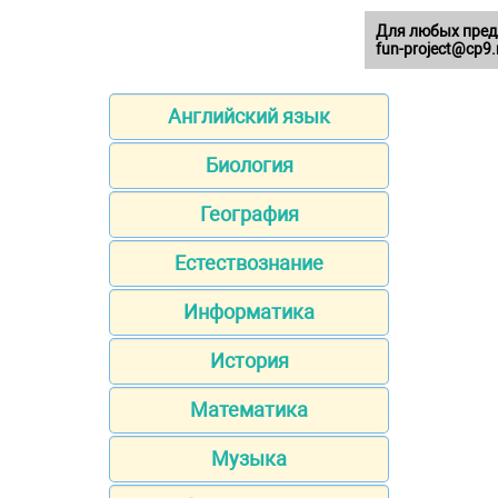
Для любых пред
fun-project@cp9.
Английский язык
Биология
География
Естествознание
Информатика
История
Математика
Музыка