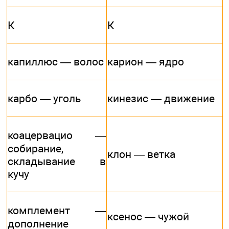
К
К
капиллюс — волос
карион — ядро
карбо — уголь
кинезис — движение
коацервацио —
собирание,
клон — ветка
складывание в
кучу
комплемент —
ксенос — чужой
дополнение