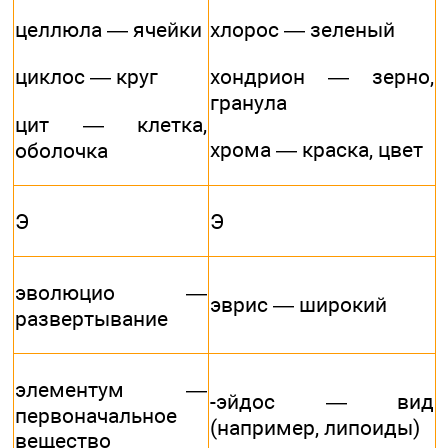
целлюла — ячейки
хлорос — зеленый
циклос — круг
хондрион — зерно,
гранула
цит — клетка,
хрома — краска, цвет
оболочка
Э
Э
эволюцио —
эврис — широкий
развертывание
элементум —
-эйдос — вид
первоначальное
(например, липоиды)
вещество